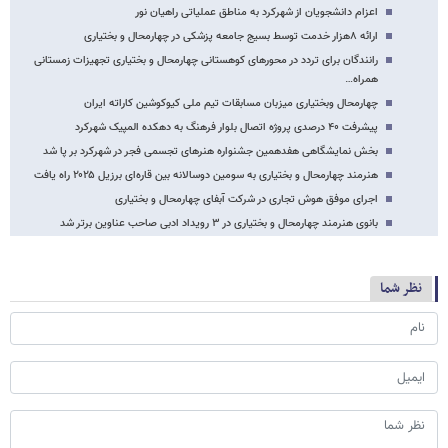
اعزام دانشجویان از شهرکرد به مناطق عملیاتی راهیان نور
ارائه ۸هزار خدمت توسط بسیج جامعه پزشکی در چهارمحال و بختیاری
رانندگان برای تردد در محورهای کوهستانی چهارمحال و بختیاری تجهیزات زمستانی
همراه…
چهارمحال وبختیاری میزبان مسابقات تیم ملی کیوکوشین کاراته ایران
پیشرفت ۴۰ درصدی پروژه اتصال بلوار فرهنگ به دهکده المپیک شهرکرد
بخش نمایشگاهی هفدهمین جشنواره هنرهای تجسمی فجر در شهرکرد بر پا شد
هنرمند چهارمحال و بختیاری به سومین دوسالانه بین قاره‌ای برزیل ۲۰۲۵ راه یافت
اجرای موفق هوش تجاری در شرکت آبفای چهارمحال و بختیاری
بانوی هنرمند چهارمحال و بختیاری در ۳ رویداد ادبی صاحب عناوین برتر شد
نظر شما