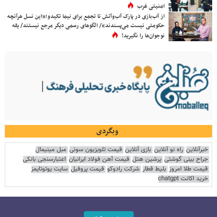
امنیتی غرب
از آب‌بازی در پارک آب‌وآتش تا تجمع برای نیما تکیدو؛«این نسل هرآنچه
حکومتی نیست می‌پسندند»/ الگوهای رسمی دیگر مرجع نیستند/ یقه
نوجوان‌ها را نگیرید!
وبگردی
خبرآنلاین
راه نو آنلاین
بازی آنلاین
قیمت تلویزیون سونی
مبل مینیمال
جراح بینی گوشتی
پرشین هتل
قیمت آهن فولاد ایرانیان
اعتبارسنجی بانکی
قیمت طلا امروز
بلیط قطار
شرکت رادوکو
قیمت پروفیل
سایت یوتوتایمز
خرید اکانت chatgpt