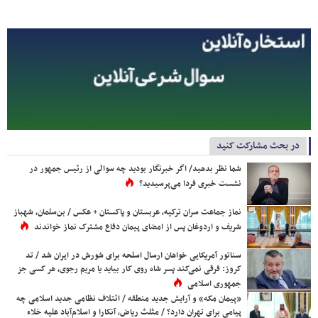
در بحث مشارکت کنید
شما نظر بدهید/ اگر خبرنگار بودید چه سوالی از رئیس جمهور در
نشست خبری فردا می‌پرسیدید؟
نماز جماعت سران ترکیه، عربستان و پاکستان + عکس / بن‌سلمان، شهباز
شریف و اردوغان پس از امضای پیمان دفاع مشترک نماز خواندند
سناتور آمریکایی خواهان ارسال اسلحه برای شورش در ایران شد / تد
کروز: فرقی نمی‌کند پسر شاه روی کار بیاید یا مریم رجوی، هر کسی جز
جمهوری اسلامی
«پیمان مکه» و آرایش جدید منطقه / ائتلاف نظامی جدید اسلامی چه
پیامی برای تهران دارد؟ / مثلث ریاض، آنکارا و اسلام‌آباد علیه خلاء