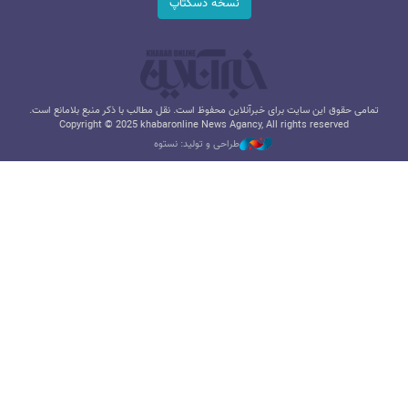
نسخه دسکتاپ
تمامی حقوق این سایت برای خبرآنلاین محفوظ است. نقل مطالب با ذکر منبع بلامانع است.
Copyright © 2025 khabaronline News Agancy, All rights reserved
طراحی و تولید: نستوه