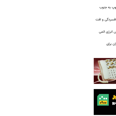
: ارتش اسرائیل در یک روز ۱۱۳ توپ به جنوب
ز افسردگی و افت
س انرژی اتمی
ن برای