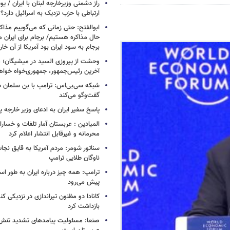
راز دشمنی وزیرخارجه لبنان با ایران /
ارتباطی با حزب نزدیک به اسرائیل دارد؟
ابوالفتح: حتی زمانی که می‌گوییم مذاکر
حال مذاکره هستیم/ برجام برای ایران 
برجام به سود ایران بود آمریکا از آن خا
وحشت از پیروزی السید در میشیگان؛ 
آخرین رئیس‌جمهور، جمهوری‌خواه خواه
شبکه سی‌بی‌اس: ترامپ با بن سلمان درب
گفت‌وگو می‌کند
پاسخ سفیر ایران به ادعای وزیر خارجه 
المیادین : عربستان آمار تلفات و خسار
محرمانه و غیرقابل انتشار اعلام کرد
سناتور شومر: مردم آمریکا به قایق نجات 
ناوگان طلایی ترامپ
ترامپ: همه چیز درباره ایران به طور ا
پیش می‌رود
کانادا دو مظنون تیراندازی در نزدیکی کن
بازداشت کرد
صنعا: مسئولیت پیامدهای تشدید تنش 