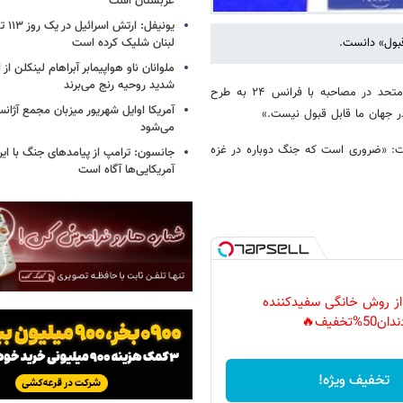
عربستان است
یونیفل
قبول» دانست.
لبنان شلیک کرده است
ملوانان ناو هواپیمابر آبراهام لینکلن ا
شدید روحیه رنج می‌برند
به گزارش خبرآنلاین به نقل از ایسنا آنتونیو گوترش، دبیرکل سازمان ملل متحد در مصاحبه با فرانس ۲۴ به طرح
آمریکا اوایل شهریور میزبان مجمع آژان
ر جهان ما قابل قبول نیست.»
می‌شود
ت: «ضروری است که جنگ دوباره در غزه
جانسون: ترامپ از پیامدهای جنگ با ایرا
آمریکایی‌ها آگاه است
 از روش خانگی سفیدکننده
دان50%تخفیف🔥
تخفیف ویژه!