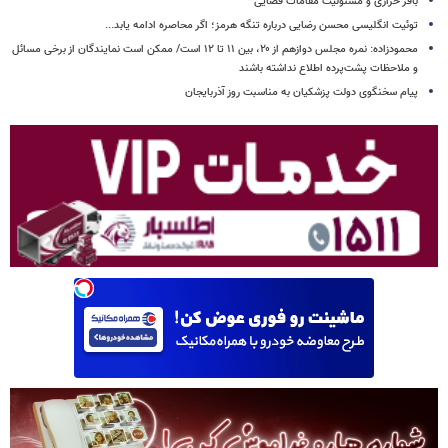
باقر خرازی و مسئولیت مقامات قضایی
توئیت انگلیسی محسن رضایی درباره تنگه هرمز؛ اگر محاصره ادامه یابد...
محمودزاده: نمره مجلس دوازهم از ۲۰، بین ۱۱ تا ۱۲ است/ ممکن است نمایندگان از برخی مسائل
و ملاحظات پشت‌پرده اطلاع نداشته باشند
پیام سخنگوی دولت پزشکیان به مناسبت روز آذربایجان