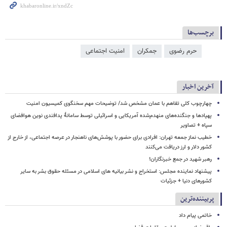
برچسب‌ها
حرم رضوی
جمکران
امنیت اجتماعی
آخرین اخبار
چهارچوب کلی تفاهم با عمان مشخص شد/ توضیحات مهم سخنگوی کمیسیون امنیت
پهپادها و جنگنده‌های منهدم‌شده آمریکایی و اسرائیلی توسط سامانۀ پدافندی نوین هوافضای
سپاه + تصاویر
خطیب نماز جمعه تهران: افرادی برای حضور با پوشش‌های ناهنجار در عرصه اجتماعی، از خارج از
کشور دلار و ارز دریافت می‌کنند
رهبر شهید در جمع خبرنگاران!
پیشنهاد نماینده مجلس: استخراج و نشر بیانیه های اسلامی در مسئله حقوق بشر به سایر
کشورهای دنیا + جزئیات
پربیننده‌ترین
خاتمی پیام داد