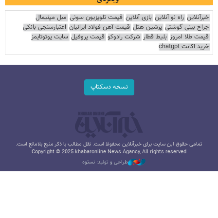
خبرآنلاین
راه نو آنلاین
بازی آنلاین
قیمت تلویزیون سونی
مبل مینیمال
جراح بینی گوشتی
پرشین هتل
قیمت آهن فولاد ایرانیان
اعتبارسنجی بانکی
قیمت طلا امروز
بلیط قطار
شرکت رادوکو
قیمت پروفیل
سایت یوتوتایمز
خرید اکانت chatgpt
نسخه دسکتاپ
تمامی حقوق این سایت برای خبرآنلاین محفوظ است. نقل مطالب با ذکر منبع بلامانع است.
Copyright © 2025 khabaronline News Agancy, All rights reserved
طراحی و تولید: نستوه