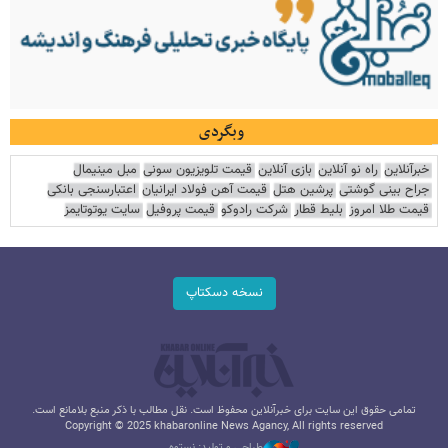
وبگردی
خبرآنلاین
راه نو آنلاین
بازی آنلاین
قیمت تلویزیون سونی
مبل مینیمال
جراح بینی گوشتی
پرشین هتل
قیمت آهن فولاد ایرانیان
اعتبارسنجی بانکی
قیمت طلا امروز
بلیط قطار
شرکت رادوکو
قیمت پروفیل
سایت یوتوتایمز
نسخه دسکتاپ
تمامی حقوق این سایت برای خبرآنلاین محفوظ است. نقل مطالب با ذکر منبع بلامانع است.
Copyright © 2025 khabaronline News Agancy, All rights reserved
طراحی و تولید: نستوه