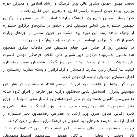
محمد مهدی احمدی مشاور عالی وزیر فرهنگ و ارشاد اسلامی و مدیرکل حوزه
وزارتی نیز به دیدن کنسرت ارکستر غفاری به رهبری امین غفاری رفت .
نادره رضایی معاون هنری وزیر فرهنگ و ارشاد اسلامی که طی شش روز برگزاری
چهلمین جشنواره بین المللی موسیقی فجر با حضور در سالن‌های برگزاری جشنواره
از نزدیک شاهد روند این دوره بود امشب در آخرین سانس از اجراهای وزارت
کشور از کنسرت عرفان طهماسبی در بخش پاپ(مردم‌وار) نیز دیدن کرد.
در پنجمین روز از جشن ملی چهلم موسیقی فجر مقامات دیگری همچون
عبدالحسین خسروپناه دزفولی دبیر شورای عالی انقلاب فرهنگی مهمان کنسرت
علی زندوکیلی در تالار وحدت بود.در این روز گریگور هاکوپیان سفیر ارمنستان،
لیلیت سارگسیان رایزن سفارت ارمنستان و آرگباگراتیان وابسته سفارت ارمنستان از
اجرای دونوازی موسیقی ارمنستان دیدن کردند.
در دیگر روزها نیز فاطمه مهاجرانی در مراسم افتتاحیه جشنواره در هنرستان
موسیقی پسران ، اسماعیل بقایی سخنگوی وزارت امور خارجه از اجرای گروه حنانه
به سرپرستی کامران همت پور در تالار اندیشه،آنتونیو گاسپار سفیر اسپانیا از اجرای
دنیل کاسارس در تالار رودکی،سیدعباس صالحی وزیر فرهنگ و ارشاد اسلامی و
نادره رضایی معاون هنری وزیر ارشاد به همراهی رضامهدوی دبیر جشنواره از
اجرای ارکستر مدرسه هنرهای زیبا اصفهان در فرهنگسرای ارسباران دیدن کردند.
چهلمین جشنواره بین المللی موسیقی فجر امشب ۲۹ بهمن ۱۴۰۳ساعت ۱۹ در
تالار وحدت با تجلیل از بزرگانی همچون شیرمحمد اسپندار،محمدعلی