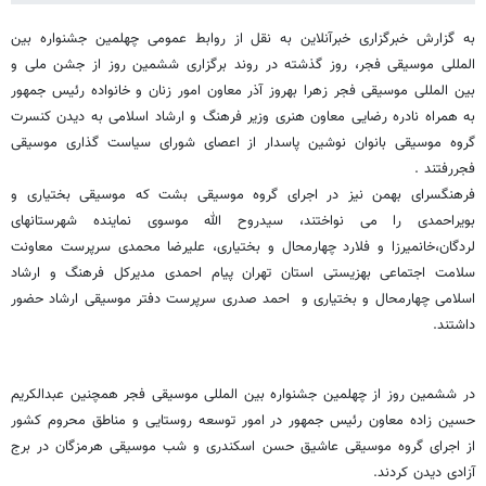
به گزارش خبرگزاری خبرآنلاین به نقل از روابط عمومی چهلمین جشنواره بین
المللی موسیقی فجر، روز گذشته در روند برگزاری ششمین روز از جشن ملی و
بین المللی موسیقی فجر زهرا بهروز آذر معاون امور زنان و خانواده رئیس جمهور
به همراه نادره رضایی معاون هنری وزیر فرهنگ و ارشاد اسلامی به دیدن کنسرت
گروه موسیقی بانوان نوشین پاسدار از اعصای شورای سیاست گذاری موسیقی
فجررفتند .
فرهنگسرای بهمن نیز در اجرای گروه موسیقی بشت که موسیقی بختیاری و
بویراحمدی را می نواختند، سیدروح الله موسوی نماینده شهرستانهای
لردگان،خانمیرزا و فلارد چهارمحال و بختیاری، علیرضا محمدی سرپرست معاونت
سلامت اجتماعی بهزیستی استان تهران پیام احمدی مدیرکل فرهنگ و ارشاد
اسلامی چهارمحال و بختیاری و احمد صدری سرپرست دفتر موسیقی ارشاد حضور
داشتند.
در ششمین روز از چهلمین جشنواره بین المللی موسیقی فجر همچنین عبدالکریم
حسین زاده معاون رئیس جمهور در امور توسعه روستایی و مناطق محروم کشور
از اجرای گروه موسیقی عاشیق حسن اسکندری و شب موسیقی هرمزگان در برج
آزادی دیدن کردند.