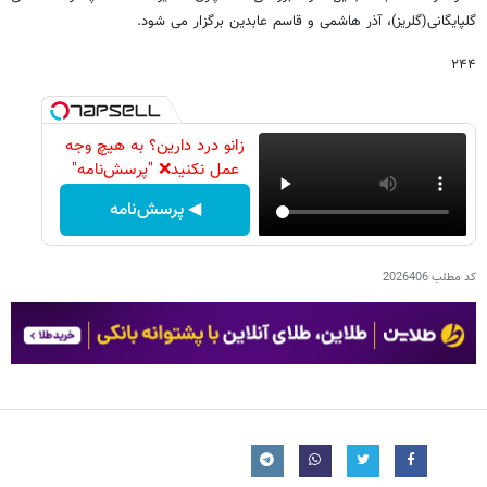
گلپایگانی(گلریز)، آذر هاشمی و قاسم عابدین برگزار می شود.
۲۴۴
زانو درد دارین؟ به هیچ وجه
عمل نکنید❌ "پرسش‌نامه"
◀ پرسش‌نامه
کد مطلب
2026406