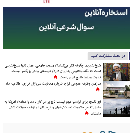
در بحث مشارکت کنید
شیخ‌نشین‌ها چگونه فکر می‌کنند؟/ مسجدجامعی: عمان تنها شیخ‌نشینی
است که نگاه متفاوتی به ایران دارد/ عربستان برادر بزرگ‌تر نیست؛
قدرت مسلط خلیج فارس است
سازمان وظیفه عمومی فراجا درباره معافیت سربازان فراری اطلاعیه داد
ابوالفتح: برای ترامپ مهم نیست تاج بر سر کار باشد یا عمامه/ آمریکا به
دنبال تغییر حکومت نیست/ عمان و عربستان در توقف حملات نقش
داشتند