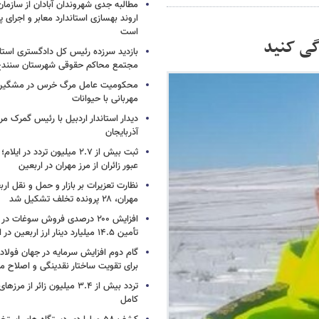
مطالبه جدی شهروندان آبادان از سازمان
اروند بهسازی استاندارد معابر و اجرای پر
است
گی کنید
بازدید سرزده رئیس کل دادگستری استا
مجتمع محاکم حقوقی شهرستان سنند
محکومیت عامل مرگ خرس در مشگین‌ش
مهربانی با حیوانات
دیدار استاندار اردبیل با رئیس گمرک م
آذربایجان
عبور زائران از مرز مهران در اربعین
نظارت تعزیرات بر بازار و حمل و نقل ارب
مهران، ۲۸ پرونده تخلف تشکیل شد
افزایش ۲۰۰ درصدی فروش سوغات در
تأمین ۱۴.۵ میلیارد دینار ارز اربعین در ایلام
گام دوم افزایش سرمایه در جهان فولا
برای تقویت ساختار نقدینگی و اصلاح ما
تردد بیش از ۳.۴ میلیون زائر از
کامل