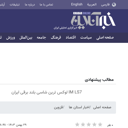
فارسی
العربية
English
تماس با ما
درباره ما
تبلیغات
آرشی
صفحه اصلی
سیاست
اقتصاد
فرهنگ
جامعه
بین‌الملل
ورزش
تا
مطالب پیشنهادی
IM LS7 لوکس ترین شاسی بلند برقی ایران
صفحه اصلی
اخبار استان ها
قزوین
۲۹ بهمن ۱۴۰۳ - ۱۸:۴۸
۰ نفر