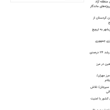
 منطقه آزاد
وژه‌های ماندگار
ن کردستان از
ج
هر به ترویج
رزی جمهوری
ثبت بیش از ۲.۷ میلیون تردد در ایلام؛ رشد ۲۴ درصدی
عین در مرز
 مرز مهران/
د سیرجان/ تلاش
لی
 مرزهای کشور با امنیت