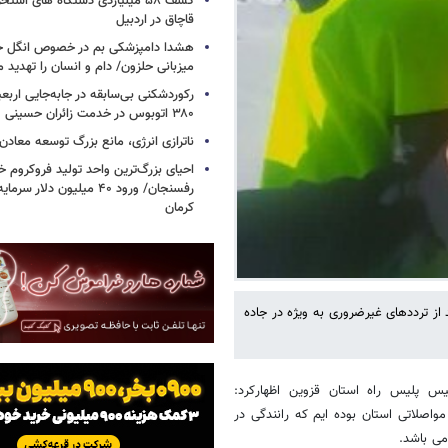
کشف ۵۸ میلیاردی دستگاه های استخ
قاچاق در اردبیل
هشدا دامپزشکی بم در خصوص انگل خط
میزبانی حلزون/ دام و انسان را تهدید م
۳۸۰ اتوبوس در خدمت زائران حسینی
ناترازی انرژی، مانع بزرگ توسعه معادن
احیای بزرگ‌ترین واحد تولید فروکروم خا
رفسنجان/ ورود ۴۰ میلیون دلا
کرمان
از ترددهای غیرضروری به ویژه در جاده
یس پلیس راه استان قزوین اظهارکرد:
اصلاتی استان بوده ایم که رانندگی در
می باشد.