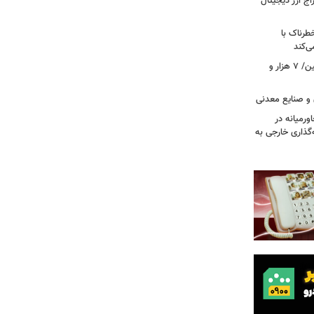
راج ارز دیجیتال
رناک با
ی‌کند
رکوردشکنی بی‌سابقه در جابه‌جایی اربعین/ ۷ هزار و
 و صنایع معدنی
ورمیانه در
ر سرمایه‌گذاری خارجی به