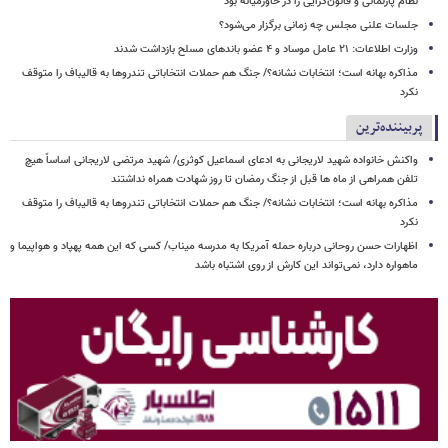
نظام پارلمانی و قانون‌گرایی را در خاورمیانه بود
جلسات علنی مجلس چه زمانی برگزار می‌شود؟
وزارت اطلاعات: ۲۱ عامل موساد و ۴ عضو باندهای مسلح بازداشت شدند
مذاکره بهانه است؛ انتخابات نشانه؟/ جنگ هم حملات انتخاباتی تندروها به قالیباف را متوقف
نکرد
پربیننده‌ترین
واکنش خانواده شهید لاریجانی به ادعای اسماعیل کوثری/ شهید مرتضی لاریجانی اساساً هیچ
تلفن همراهی از ماه ها قبل از جنگ رمضان تا روز شهادت همراه نداشتند
مذاکره بهانه است؛ انتخابات نشانه؟/ جنگ هم حملات انتخاباتی تندروها به قالیباف را متوقف
نکرد
اظهارات حسن روحانی درباره حمله آمریکا به مدرسه میناب/ کسی که این همه پهپاد و هواپیما و
ماهواره دارد، نمی‌تواند این کارش از روی اشتباه باشد