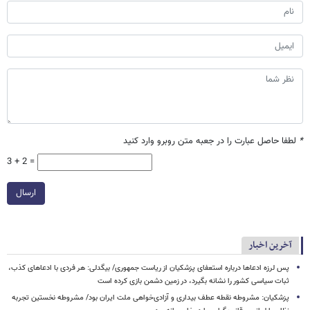
*
لطفا حاصل عبارت را در جعبه متن روبرو وارد کنید
3 + 2 =
ارسال
آخرین اخبار
پس لرزه ادعاها درباره استعفای پزشکیان از ریاست جمهوری/ بیگدلی: هر فردی با ادعاهای کذب،
ثبات سیاسی کشور را نشانه بگیرد، در زمین دشمن بازی کرده است
پزشکیان: مشروطه نقطه عطف بیداری و آزادی‌خواهی ملت ایران بود/ مشروطه نخستین تجربه