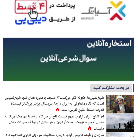
در بحث مشارکت کنید
شیخ‌نشین‌ها چگونه فکر می‌کنند؟/ مسجدجامعی: عمان تنها شیخ‌نشینی
است که نگاه متفاوتی به ایران دارد/ عربستان برادر بزرگ‌تر نیست؛
قدرت مسلط خلیج فارس است
ابوالفتح: برای ترامپ مهم نیست تاج بر سر کار باشد یا عمامه/ آمریکا به
دنبال تغییر حکومت نیست/ عمان و عربستان در توقف حملات نقش
داشتند
سازمان وظیفه عمومی فراجا درباره معافیت سربازان فراری اطلاعیه داد