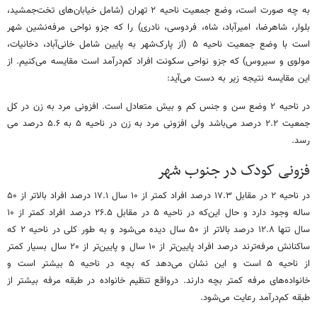
به چه صورت است، وضع جمعیت ناحیه ۲ تهران (شامل خیابان‌های تخت‌جمشید،
بلوار، شاهرضا، امیرآباد، شاه، فردوسی، نادری) را که جزو نواحی مرفه‌نشین شهر
است با وضع جمعیت ناحیه ۵ (از پارک‌شهر به پایین شامل خانی‌آباد، دخانیات،
مولوی و سیروس) که جزو نواحی سکونت افراد کم‌درآمد است مقایسه می‌کنیم. از
این مقایسه نتیجه زیر به دست می‌آید:
در ناحیه ۲ وضع سن و جنس کم و بیش متعادل است. افزونی مرد به زن در کل
جمعیت ۲.۲ درصد می‌باشد ولی افزونی مرد به زن در ناحیه ۵ به ۵.۶ درصد می
رسد.
فزونی کودک در جنوب شهر
در ناحیه ۲ در مقابل ۱۷.۳ درصد افراد کمتر از ۱۰ سال ۱۷.۱ درصد افراد بالاتر از ۵۰
ساله وجود دارد و حال این‌که در ناحیه ۵ در مقابل ۲۶.۵ درصد افراد کمتر از ۱۰
سال تنها ۱۲.۸ درصد بالاتر از ۵۰ سال دیده می‌شود و به طور کلی در ناحیه ۲ که
ساکنانش مرفه‌ترند درصد افراد پایین‌تر از ۱۰ سال و پایین‌تر از ۲۰ سال بسیار کمتر
از ناحیه ۵ است و این نشان می‌دهد که بچه در ناحیه ۵ بیشتر است و
خانواده‌های مرفه کمتر بچه دارند. درواقع تنظیم خانواده در طبقه مرفه بیشتر از
طبقه کم‌درآمد رعایت می‌شود.