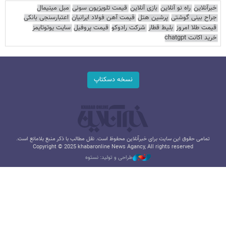
خبرآنلاین
راه نو آنلاین
بازی آنلاین
قیمت تلویزیون سونی
مبل مینیمال
جراح بینی گوشتی
پرشین هتل
قیمت آهن فولاد ایرانیان
اعتبارسنجی بانکی
قیمت طلا امروز
بلیط قطار
شرکت رادوکو
قیمت پروفیل
سایت یوتوتایمز
خرید اکانت chatgpt
نسخه دسکتاپ
تمامی حقوق این سایت برای خبرآنلاین محفوظ است. نقل مطالب با ذکر منبع بلامانع است.
Copyright © 2025 khabaronline News Agancy, All rights reserved
طراحی و تولید: نستوه