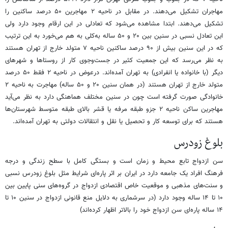
مهاجران تشکیل می‌دهند. در مقابل در ناحیه ۲ مهاجرین ۵۰ درصد ساکنین را
تشکیل می‌دهند. ابتدا مشاهده می‌شود که تعادلی در این ارقام وجود دارد ولی
این تعادل نسبی در سنین بین ۲۰ و ۵۰ ساله به‌کلی به هم می‌خورد به این ترتیب
که در این سنین بیش از ۹۰ درصد ساکنین ناحیه ۷ متولد خارج از تهران هستند
به نظر می‌رسد که این جمعیت کثیر در جست‌وجوی کار از روستاها و شهرهای
دیگر (با خانواده یا انفرادی) به تهران آمده‌اند. درعوض در ناحیه ۲ فقط ۵۰ درصد
متولد خارج از تهران هستند (در همان سنین ۲۰ و ۵۰ ساله) مهاجرت به ناحیه ۲
خانوادگی صورت گرفته است چون در سنین مختلف هماهنگی دارد به نظر می‌آید
مهاجرین ساکن ناحیه ۲ جزو طبقه مرفه‌ یا قشر بالای طبقه متوسط شهرستان‌ها
هستند که برای توسعه کار و تحصیل یا نقل و انتقالات دولتی به تهران آمده‌اند.
بلوغ زودرس
سن ازدواج تابع محیط و زمان است و بستگی کامل با سطح زندگی و درجه
فرهنگ افراد یک جامعه دارد در ایران بر اثر پاره‌ای شرایط مثل بلوغ زودرس نسبی
و سنت‌های مذهبی و موقعیت خاص اقتصادی ازدواج در گروه‌های سنی پایین بین
۱۰ تا ۱۴ ساله وجود دارد (در سرشماری به دلایل منع قانونی ازدواج در سنین ۱۰ تا
۱۴ ساله پاره‌ای سن ازدواج خود را بالاتر اظهار کرده‌اند)