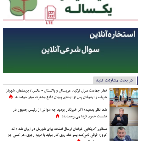
در بحث مشارکت کنید
نماز جماعت سران ترکیه، عربستان و پاکستان + عکس / بن‌سلمان، شهباز
شریف و اردوغان پس از امضای پیمان دفاع مشترک نماز خواندند
شما نظر بدهید/ اگر خبرنگار بودید چه سوالی از رئیس جمهور در
نشست خبری فردا می‌پرسیدید؟
سناتور آمریکایی خواهان ارسال اسلحه برای شورش در ایران شد / تد
کروز: فرقی نمی‌کند پسر شاه روی کار بیاید یا مریم رجوی، هر کسی جز