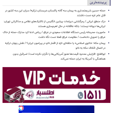
پربیننده‌ترین
حمله حسین شریعتمداری به پیمان سه گانه پاکستان،عربستان،ترکیه/ سزان این سه کشور در
قتل عام غزه دست داشتند
درک منطق ایرانی / رمزگشایی دیپلمات پیشین انگلیس از تاکتیک‌های نظامی و مذاکراتی تهران:
ایرانی‌ها دیوانه نیستند؛ بلکه عاقلانه در حال اهرم‌سازی هستند
ماموریت محرمانه رئیس دستگاه اطلاعات سعودی در عراق / ریاض ادعا کرد مدارک حمله از خاک
عراق را تحویل داده‌است / مقاومت عراق فعلا دست نگه داشت
پیمان مکه؛ «ناتوی اسلامی» یا حلقه‌ای تازه از اقمار ناتو در پیرامون ایران؟ / نقش پنهان ترکیه
در اتصال ائتلاف مکه به ناتو
ابوالفتح: افزایش محدود قیمت‌ها هنوز آمریکایی‌ها را نگران نکرده است/ اسرائیل بدون
هماهنگی با آمریکا به ایران حمله نمی‌کند