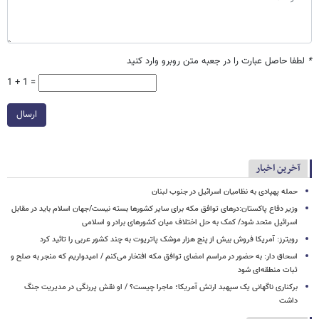
*
لطفا حاصل عبارت را در جعبه متن روبرو وارد کنید
1 + 1 =
ارسال
آخرین اخبار
حمله پهپادی به نظامیان اسرائیل در جنوب لبنان
وزیر دفاع پاکستان:درهای توافق مکه برای سایر کشورها بسته نیست/جهان اسلام باید در مقابل
اسرائیل متحد شود/ کمک به حل اختلاف میان کشورهای برادر و اسلامی
رویترز: آمریکا فروش بیش از پنج هزار موشک پاتریوت به چند کشور عربی را تائید کرد
اسحاق‌ دار: به حضور در مراسم امضای توافق مکه افتخار می‌کنم / امیدواریم که منجر به صلح و
ثبات منطقه‌ای شود
برکناری ناگهانی یک سپهبد ارتش آمریکا؛ ماجرا چیست؟ / او نقش پررنگی در مدیریت جنگ
داشت