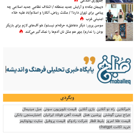
جمهوری اسلامی
«پیمان مکه» و آرایش جدید منطقه / ائتلاف نظامی جدید اسلامی چه
پیامی برای تهران دارد؟ / مثلث ریاض، آنکارا و اسلام‌آباد علیه خلاء
امنیتی غرب
سوسن پرور: دیگر «عاشق» حرفه‌ام نیستم/ شو آف‌های لازم برای بازیگر
بودن را ندارم/ مِهر هم مثل نان آدم‌ها را نمک‌گیر می‌کند
وبگردی
خبرآنلاین
راه نو آنلاین
بازی آنلاین
قیمت تلویزیون سونی
مبل مینیمال
جراح بینی گوشتی
پرشین هتل
قیمت آهن فولاد ایرانیان
اعتبارسنجی بانکی
قیمت طلا امروز
بلیط قطار
شرکت رادوکو
قیمت پروفیل
سایت یوتوتایمز
خرید اکانت chatgpt