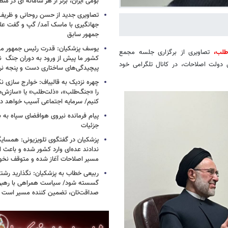
بومی ایران، برتر از هر سامانه ای در م
تصاویری جدید از حسن روحانی و ظریف
جهانگیری با ماسک آمد/ گپ و گفت عل
جمهور سابق
یوسف پزشکیان: قدرت رئیس‌ جمهور م
طلب،
تصاویری از برگزاری جلسه مجمع
کشور ما پیش از ورود به دوران جنگ نیز
دولت اصلاحات، در کانال تلگرامی خود
پیچیدگی‌های ساختاری دست و پنجه نرم 
چهره نزدیک به قالیباف: خوارج سازی نکن
را «جنگ‌طلب»، «ذلت‌طلب» یا «سازش
کنیم/ سرمایه اجتماعی آسیب خواهد دید
پیام فرمانده نیروی هوافضای سپاه به
جزئیات
پزشکیان در گفتگوی تلویزیونی: همسایگا
ندادند عده‌ای وارد کشور شده و باعث
مسیر اصلاحات آغاز شده و متوقف نخو
ربیعی خطاب به پزشکیان: نگذارید رشته
گسسته شود/ سیاست همراهی با رهبری
صداقت‌تان، تضمین کننده مسیر است