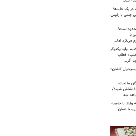
نطقه است
 در یک جلسه/
ی جنتی با رئیس
حدود است/
 با
می‌کرد اما...
یم نباید یکدیگر
‌طلب» خطاب
 اگر...
 بسیجیان کاشان+
ن ما اجازه
 اغتشاش شوند/
اهد شد
 وفاق با جامعه
، با همان