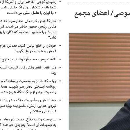
رشیدی کوچی: تفاهم ایران و آمریکا از
شجاعانه پزشکیان بود/ اگر جلیلی رئیس
خصوصی/ اعضای مجمع
دنیا ایران را عامل تنش می‌دانست
کنار گذاشتن کارمندان صداوسیما که در
مقابل رئیس جمهور حاضر می‌شدند کا
اما.../ چرا تصاویر مصاحبه کنندگان با 
نشد؟
خودتان را خلع لباس کنید، بعدش هرچ
فحش بدهید و دروغ بگویید
اقامت پسر محمدباقر ذوالقدر در خارج ا
ولی فقیه فقط وقتی قابل تبعیت است ک
بزند
چرا تنگه هرمز به وضعیت پیشاجنگ بر
روزنامه اینترنتی دفتر رهبر شهید: همۀ دن
وضعیت پیش از جنگِ تنگۀ هرمز خداحا
خطرناک‌ترین مأمو
فرماندهی سنتکام
سرپرست وزارت دفاع: دست نیروهای م
به تهدیدات پُر است/ به‌زودی خواهند ف