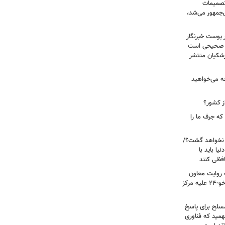
 تصمیمات
‌جمهور می‌شد،
 پوست خبرنگار
ر صحیحی است
پزشکیان منتشر
ه می‌خواهید
ز کشور؟
ه جرف ما را
 نخواهد گشت؟/
یا باید با
فظی کنند
ریت جنگ ۴۰ روزه به روایت معاون
نیروی هوایی ارتش/ مأموریت ویژه سوخو-۲۴ علیه مرکز
سلح برای پاسخ
همید که فناوری