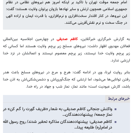
امام جمعه موقت تهران با تاکید بر اینکه امروز هم نیروهای نظامی در نظام
جمهوری اسلامی همچون ارتش و سایر نهادها بازوان پرتوان ولایت هستند؛ گفت:
این نیروها، در کنار اقتدار سخت‌افزاری و نرم‌افزاری، با قدرت ایمان و اراده الهی
در جنگ سخت و نرم نقش‌آفرینی می‌کنند.
به گزارش خبرگزاری خبرآنلاین،
کاظم صدیقی
در چهارمین اجلاسیه بین‌المللی
فعالان مهدوی اظهار داشت: نیروهای مسلح زیر پرچم ولایت هستند اما کسانی که
زیر پرچم ولایت خدا نیستند، زیر پرچم معصوم نیستند و اعمالشان در نزد خدا
ارزشی ندارد.
بنابر روایت ایرنا، وی در ادامه گفت: هرج و مرج در نیروهای مسلح باعث هدر
رفتن توانایی‌ها می‌شود، اما ارتشی که جنگ‌آوری‌اش و دشمن‌شکنی‌اش به اذن خدا
باشد، کارش عبودیت است؛ مانند نماز، نماز شب و جهاد در راه خدا.
خبرهای مرتبط
واکنش جنجالی کاظم صدیقی به شعار «ظریف گورت را گم کن» در
نماز جمعه/ پیشنهاددهندگان…
کاظم صدیقی: پیشنهاددهندگان مذاکره تحقیر شدند/ روح رسول الله
در امام(ره) طلیعه پیدا…