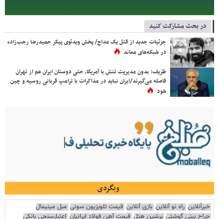
در بحث مشارکت کنید
جزئیات جدید از قتل یک مداح/ پخش ویدئوی پیکر حمیدرضا رجب‌زاده
در شبکه‌های معاند
ظریف: بدون مدیریت تنش با آمریکا، حتی دوستان ایران هم از تهران
فاصله می‌گیرند/ایران نباید در مذاکرات با ترامپ قربانی روسیه و چین
شود
وبگردی
خبرآنلاین
راه نو آنلاین
بازی آنلاین
قیمت تلویزیون سونی
مبل مینیمال
جراح بینی گوشتی
پرشین هتل
قیمت آهن فولاد ایرانیان
اعتبارسنجی بانکی