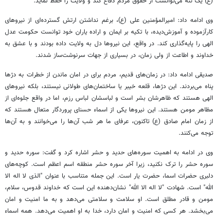
(ع) یک تنه می‌توانست از حقوق مردم دفاع کند و ولایت را حفظ نماید.
وی ادامه داد: امیرالمؤمنین علی (ع)، برغم نداشتن ارتش گسترده‌ای از نیروهای
کارآزموده و آموزش‌دیده، با تکیه بر ایمان و اراده یاران خود توانست حکومت عدل
الهی را پایه‌گذاری کند. در واقع، این نیروها دل به ولایت داده بودند و با عشق به
خداوند و اطاعت از ولی زمان، در بسیاری از جهات سرنوشت‌ساز شدند.
صدیقی ادامه داد: در زمان‌های قدیم، مردم برای در امان ماندن از خطرات به دژها
پناه می‌بردند. این دژها، قلعه خیبر یا ساختمان‌های طولانی نیستند، بلکه نیروهای
الهی هستند که ظاهرشان بشر است و لباسشان لباس رزم، اما در واقع جلوه‌ای از
مظاهر مومن هستند. این نیروها یکی از اسماء حسنای پروردگار متعال هستند که
از زمان امام صادق (ع) تاکنون، عرفای ما هر شب آن‌ها را می‌خوانند و به آن‌ها
توجه می‌کنند.
وی در ادامه به اهمیت سوره‌های حدید و حشر اشاره کرد و گفت: سوره حدید و
سوره حشر را ترک نکنید، زیرا آخر سوره حشر منطقه اسم اعظم است. کوچه‌های
دلبری حضرات اسما، حضرت یار است. این جمله متناسب با عنوان "الذی لا اله الا
الله" است. شهادت "لا اله الا الله" نشان‌دهنده این است که خداوند قدوس، سلام،
مومن و قادر مطلق است. او سلامت و سلامتی می‌دهد و به ما امنیت و امان
می‌بخشد. هر کسی که امنیت و امان دارد، خدا به او اهمیت می‌دهد. همه اسماء