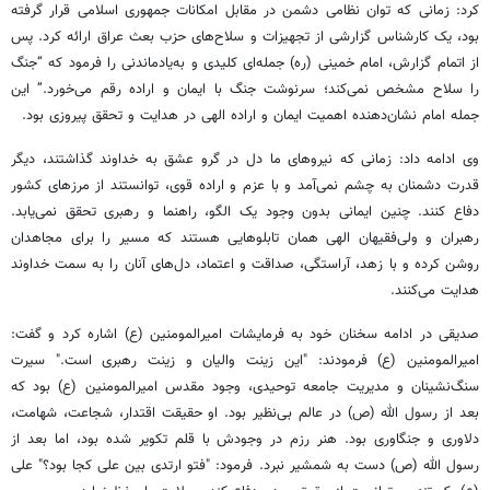
کرد: زمانی که توان نظامی دشمن در مقابل امکانات جمهوری اسلامی قرار گرفته
بود، یک کارشناس گزارشی از تجهیزات و سلاح‌های حزب بعث عراق ارائه کرد. پس
از اتمام گزارش، امام خمینی (ره) جمله‌ای کلیدی و به‌یادماندنی را فرمود که “جنگ
را سلاح مشخص نمی‌کند؛ سرنوشت جنگ با ایمان و اراده رقم می‌خورد.” این
جمله امام نشان‌دهنده اهمیت ایمان و اراده الهی در هدایت و تحقق پیروزی بود.
وی ادامه داد: زمانی که نیروهای ما دل در گرو عشق به خداوند گذاشتند، دیگر
قدرت دشمنان به چشم نمی‌آمد و با عزم و اراده قوی، توانستند از مرزهای کشور
دفاع کنند. چنین ایمانی بدون وجود یک الگو، راهنما و رهبری تحقق نمی‌یابد.
رهبران و ولی‌فقیهان الهی همان تابلوهایی هستند که مسیر را برای مجاهدان
روشن کرده و با زهد، آراستگی، صداقت و اعتماد، دل‌های آنان را به سمت خداوند
هدایت می‌کنند.
صدیقی در ادامه سخنان خود به فرمایشات امیرالمومنین (ع) اشاره کرد و گفت:
امیرالمومنین (ع) فرمودند: "این زینت والیان و زینت رهبری است." سیرت
سنگ‌نشینان و مدیریت جامعه توحیدی، وجود مقدس امیرالمومنین (ع) بود که
بعد از رسول الله (ص) در عالم بی‌نظیر بود. او حقیقت اقتدار، شجاعت، شهامت،
دلاوری و جنگاوری بود. هنر رزم در وجودش با قلم تکویر شده بود، اما بعد از
رسول الله (ص) دست به شمشیر نبرد. فرمود: "فتو ارتدی بین علی کجا بود؟" علی