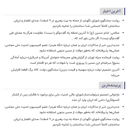
آخرین اخبار
روایت سخنگوی شورای نگهبان از حمله به بیت رهبری در ۹ اسفند/ صدای انفجار و لرزش
ساختمان کاملاً احساس شد/ ساختمان را تخلیه نکردیم
صالحی: امام حسین (ع) تا آخرین لحظه راه گفت‌وگو را نبست/ مقاومت هرگز به معنای نفی
گفت‌وگو نیست/ اگر ملتی باور کند که....
جدیدترین خبر از مذاکرات ایران و عمان درباره تنگه هرمز/ عضو کمیسیون امنیت ملی مجلس:
عمانی‌ها پذیرفته‌اند که به‌طور موقت از مسیر جنوبی استفاده نشود
روایت فرمانده سپاه تهران از گزارش‌های محرمانه «عوامل آمریکا و اسرائیل» درباره آمادگی
بسیج/ سرانجام این مسیر یا پیروزی است یا شهادت که هر دو افتخار است
آخرین تصمیم دولت درباره سهمیه و قیمت بنزین/ سخنگوی دولت: کالا برگ قطعا افزایش
می‌یابد
پربیننده‌ترین
بازخوانی تصمیم سرنوشت‌ساز شورای عالی امنیت ملی برای برخورد با طالبان پس از کشتار
کنسولگری/ دامی که ایران وارد آن نشد
جدیدترین خبر از مذاکرات ایران و عمان درباره تنگه هرمز/ عضو کمیسیون امنیت ملی مجلس:
عمانی‌ها پذیرفته‌اند که به‌طور موقت از مسیر جنوبی استفاده نشود
روایت سخنگوی شورای نگهبان از حمله به بیت رهبری در ۹ اسفند/ صدای انفجار و لرزش
ساختمان کاملاً احساس شد/ ساختمان را تخلیه نکردیم