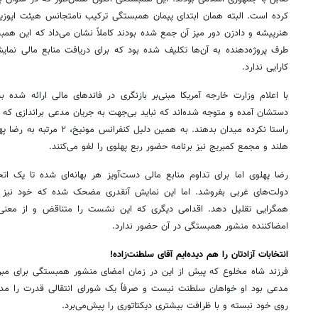
کرده است. البته همان ابتدای پیمان همبستگی ترکیب نامتجانس هیئت اپوزی
هنرپیشه و دادزن دور میز آن جمع شده بودند کاملاً نشان می‌داد که این همبس
طرف پروژه‌دهنده به آن‌ها تکلیف شده بود که برای دریافت منابع مالی نمای
کارایی ندارد.
با اعلام وزارت‌ خارجه آمریکا مبنی‌بر بازنگری در فاندهای مالی ارائه شده 
دستشان آمده و متوجه شده‌اند که نباید بی‌جهت به جریان مدعی براندازی که 
راستا نکرده میدان بدهند. به همی
هلند و مجمع کمبریج نیز برنامه حضور ربع پهلوی را لغو می‌کنند.
رضا پهلوی اما برای تداوم منابع مالی دست‌آویز هر بهانه‌ای شده تا یک ات
دولت‌های غربی بفروشد. اما این نمایش آنقدری مضحک شده که خود نیز نا
همگرایی تقلیل دهد. اقدامی دیگری که این نشست را متناقض و از معنی
امضاکننده منشور همبستگی در آن حضور ندارد.
انتخابات آزادتان را هم دیده‌ایم آقای سلطنت‌زاده!
فرزند شاه مخلوع که پیش از این در زمان امضای منشور همبستگی برای مبرا
مدعی بود او خواهان سلطنت نیست و صرفاً یک شورای انتقالی قدرت را مدیر
روی خود نبسته و با ظرافت بیشتری دیکتاتوری را پیش‌می‌برد.