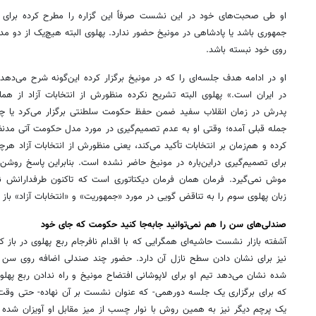
او طی صحبت‌های خود در این نشست صرفاً این گزاره را مطرح کرده برای 
جمهوری باشد یا پادشاهی در مونیخ حضور ندارد. پهلوی البته هیچ‌یک از دو مد
روی خود نبسته باشد.
او در ادامه هدف جلسه‌ای را که در مونیخ برگزار کرده این‌گونه شرح می‌دهد: 
در ایران است.» پهلوی البته تشریح نکرده منظورش از انتخابات آزاد از ه
پدرش در زمان انقلاب سفید ضمن حفظ حکومت سلطنتی برگزار می‌کرد یا چیزی
جمله قبلی آمده؛ وقتی او به عدم تصمیم‌گیری در مورد مدل حکومت آتی مدن
کرده و هم‌زمان بر انتخابات تأکید می‌کند، یعنی منظورش از انتخابات آزاد ه
برای تصمیم‌گیری دراین‌باره در مونیخ حاضر نشده است. بنابراین پاسخ روش
موش نمی‌گیرد. فرمان همان فرمان دیکتاتوری است که تاکنون طرفدارانش ن
زبان پهلوی سوم را به تناقض گویی در مورد «جمهوریت» و «انتخابات آزاد» باز
صندلی‌های سن را هم نمی‌توانید جابه‌جا کنید حکومت که جای خود
آشفته بازار نشست حاشیه‌ای همگرایی که با اقدام نافرجام ربع پهلوی در باز 
نیز برای نشان دادن سطح نازل آن دارد. حضور چند صندلی اضافه روی سن که ن
شده نشان می‌دهد تیم او برای لاپوشانی افتضاح مونیخ و راه ندادن ربع پهلو
که برای برگزاری یک جلسه دورهمی- که عنوان نشست بر آن نهاده- حتی وقت 
یک پرچم دیگر نیز به همین روش با نوار چسب از میز مقابل او آویزان شد