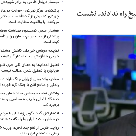
تیمسار دریادار فلاحی به برادر شهیدش
پزشکیان: هرگز نمی‌توان حوادث دی‌ماه را 
ونیخ راه ندادند، نشست
چهره‌ای که برخی از آیت‌الله سید مجتبی
می‌کنند، با واقعیت متفاوت است
هشدار رییس کمیسیون بهداشت مجلس
پرداختی از جیب مردم، بیماران را از تأمی
کرده است
نماینده مجلس خبر داد: کاهش مشکلا
خارجی با افزایش مدت اعتبار گذرنامه به ۱۰ سا
تعلیق اعدام‌ها به معنای نفی جرم، ناد
قربانیان یا تعطیل شدن عدالت نیست
معادیخواه: برخی از پایان جنگ ناراحت م
زندگی و منافع آنان با جنگ گره خورده
واکنش نماینده مجلس به ادعاهای محمد
دستگاه قضایی با پدیده مطلعین و متص
برخورد کند!
انتشار تیزر گفت‌وگوی پزشکیان با مردم؛
در خیابان بودند ایران ما را نگه نداشتن
روایت فارس از لغو چند تحریم وزارت خزا
ربطی به تفاهم ایران ندارد