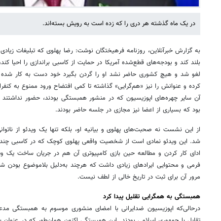
در یک ‌ماه گذشته هر دری را که ‌زده است به رویش بسته‌اند.
به گزارش خبرآنلاین، روزنامه فرهیختگان نوشت: رضا پهلوی که تبلیغات زیادی را
بلند کند و بودجه‌های قطع‌شده آمریکا در حمایت از کاسبی براندازی را احیا کند
لغو شد و هیچ کشوری حاضر نشد او را گردن بگیرد خود دست به کار شده و
کرده و عنوانش را نیز «هم‌گرایی» گذاشته تا کمی افتضاح ورود ممنوع به کنف
آن سایر چهره‌های اپوزیسیون که در منشور همبستگی بودند، حضور نداشتند 
بود که بسیاری از اعضا نیز مجازی در جلسه حاضر بودند.
از این نشست نه صحبت‌های پهلوی و بیانیه او، بلکه تنها یک ویدئو از ناتوان
شد. این ویدئو نمادی است از شخصیت واقعی پهلوی کوچک که در کاسبی چندسال
ادای کار کردن و مطالعه حین بازی کامپیوتری آن هم در جریان ساخت یک وی
فرمی و محتوایی ایرادهای زیادی داشت که هرچند به‌دلیل بلاموضوع بودن 
مرور آن برای ثبت در تاریخ خالی از لطف نیست.
همبستگی به همگرایی تقلیل پیدا کرد
درحالی‌که اپوزیسیون ضدایرانی با امضای منشوری موسوم به همبستگی مدعی ا
تقابل با جمهوری اسلامی بودند. این همبستگی اکنون همان‌طور که در عنوان بر