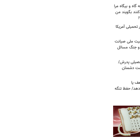
 گاه و بیگاه مرا
هٔ ۸۸"معرفی می‌کنند بگویند من
!
تحمیلی آمریکا
منیت ملی صیانت
ح و جنگ مسائل
تحصیلی پدرش/
ست دشمنان
ف یا
‌دهد/ حفظ تنگه