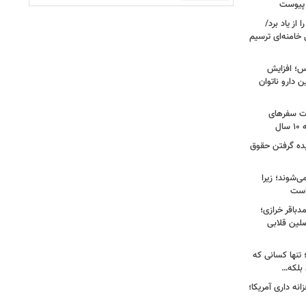
 پیوست
از یاد برد/
 خامنه‌ای ترسیم
؛ افزایش
ن دارو ناتوان
ت سفرهای
ل
یده گرفتن حقوق
ی‌شوند؛ زیرا
 است
باقر خرازی؛
لین قلابی
 تنها کسانی که
د بلکه…
نه داری آمریکا؛