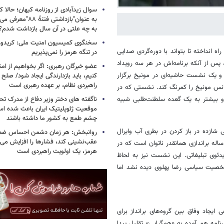
سوال زیدآبادی از روزنامه کیهان؛ حالا که
به عنوان"بازداشتی فتن
به چه علتی در آن سال بازداشت شدم؟
سخنگوی کمیسیون امنیت ملی: کریدور 
ه انداخته تا بتواند با دوره‌گردی صدایی
در تنگه هرمز را نمی‌پذیریم
، پس از آنکه برنامه‌اش در هر سه رویداد
عضو خبرگان رهبری: اگر بخواهیم از ا
 یک نشست حاشیه‌ای در مونیخ برگزار
کنیم، باید بازدارندگی ایجاد شود/ صل
راهبردی نظام، بر عهده رهبری است
رانس مونیخ را کمرنگ کند. نشستی که در
ناگفته های دختر وزیر دفاع از مدرک 
و بیشتر به یک گعده سلطنت‌طلبی شبیه
موقعیت ژئوپلیتیک ایران باعث شده ا
چشم طمع به کشور ما داشته باشند
ی شازده در باز کردن در بطری آب وایرال
روانبخش: هر زمان دشمن احساس ضع
عقب‌نشینی کند، فشارها را افزایش می
ه براندازی همانقدر ناتوان است که در
هرمز، یک اولویت راهبردی است
دئوی تبلیغاتی. این نشست نیز به لحاظ
شخصیت سیاسی رضا پهلوی دیده نشد اما
یجاد وفاق بین گروه‌های برانداز برای
نامه هم آمده به «همگرایی» تقلیل پیدا