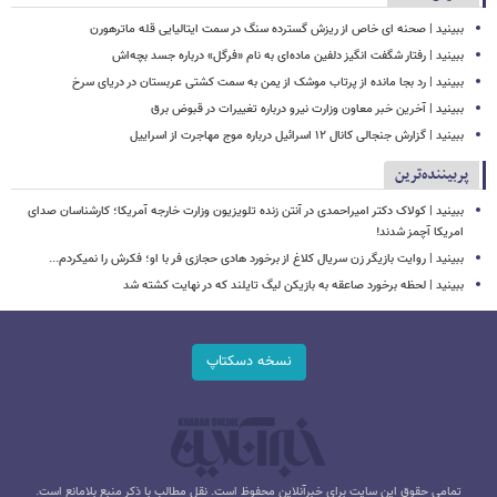
ببینید | صحنه ای خاص از ریزش گسترده سنگ در سمت ایتالیایی قله ماترهورن
ببینید | رفتار شگفت انگیز دلفین ماده‌ای به نام «فرگل» درباره جسد بچه‌اش
ببینید | رد بجا مانده از پرتاب موشک از یمن به سمت کشتی‌ عربستان در دریای سرخ
ببینید | آخرین خبر معاون وزارت نیرو درباره تغییرات در قبوض برق
ببینید | گزارش جنجالی کانال ۱۲ اسرائیل درباره موج مهاجرت از اسراییل
پربیننده‌ترین
ببینید | کولاک دکتر امیراحمدی در آنتن زنده تلویزیون وزارت خارجه آمریکا؛ کارشناسان صدای
امریکا آچمز شدند!
ببینید | روایت بازیگر زن سریال کلاغ از برخورد هادی حجازی فر با او؛ فکرش را نمیکردم...
ببینید | لحظه برخورد صاعقه به بازیکن لیگ تایلند که در نهایت کشته شد
نسخه دسکتاپ
تمامی حقوق این سایت برای خبرآنلاین محفوظ است. نقل مطالب با ذکر منبع بلامانع است.