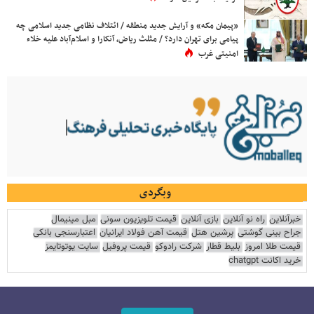
«پیمان مکه» و آرایش جدید منطقه / ائتلاف نظامی جدید اسلامی چه
پیامی برای تهران دارد؟ / مثلث ریاض، آنکارا و اسلام‌آباد علیه خلاء
امنیتی غرب
وبگردی
خبرآنلاین
راه نو آنلاین
بازی آنلاین
قیمت تلویزیون سونی
مبل مینیمال
جراح بینی گوشتی
پرشین هتل
قیمت آهن فولاد ایرانیان
اعتبارسنجی بانکی
قیمت طلا امروز
بلیط قطار
شرکت رادوکو
قیمت پروفیل
سایت یوتوتایمز
خرید اکانت chatgpt