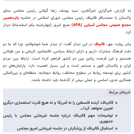
به گزارش خبرگزاری خبرآنلاین، سید یوسف رضا گیلانی رئیس مجلس سنای
پاکستان با محمدباقر قالیباف رئیس مجلس شورای اسلامی در حاشیه
پانزدهمین
مجمع عمومی مجالس آسیایی (APA)
صبح امروز (چهارشنبه یکم اسفندماه) دیدار
کرد.
بنابر روایت مهر،
قالیباف
در این دیدار گفت: از دیدار شما خوشوقتم، چرا که ما دو
ملت فرهنگ مشترک داریم و دارای ارتباط سیاسی، اقتصادی، تاریخی و مرز طولانی
هستیم و این فرصت زیادی بین دو کشور فراهم کرده است. ارتباط بین مردم
ایران و پاکستان قوی و مستمر است و این بسیار اهمیت دارد. پارلمان‌های دو
کشور برای توسعه روابط در سطوح مختلف، روابط دوجانبه، منطقه‌ای و بین‌المللی
همکاری جدی، اساسی و عملی بیش از گذشته باید داشته باشند.
خبرهای مرتبط
قالیباف: آینده فلسطین را نه آمریکا و نه هیچ قدرت استعماری دیگری
تعیین نخواهد کرد/…
توضیحات مهم قالیباف درباره جلسه غیرعلنی مجلس با رئیس
جمهوری
استقبال قالیباف از پزشکیان در جلسه غیرعلنی امروز مجلس