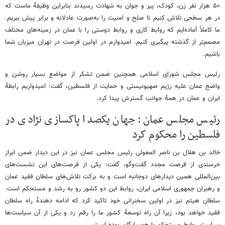
۵۰ هزار نفر زن، کودک، پیر و جوان به شهادت رسیدند بنابراین وظیفۀ ماست که
در هر سطحی تلاش کنیم تا صلح و امنیت را به‌صورت عادلانه و برابر پیش ببریم.
ما کاملاً آماده‌ایم که روابط کاری و روابط دوستی را با عمان در زمینه‌های مختلف
مصمم‌تر از گذشته پیگیری کنیم. امیدوارم در اولین فرصت در تهران میزبان شما
باشیم.
رئیس مجلس شورای اسلامی همچنین ضمن تشکر از مواضع بسیار روشن و
واضح عمان علیه رژیم صهیونیستی و حمایت از فلسطین، گفت: امیدواریم رابطۀ
ایران و عمان در همۀ جوانب گسترش پیدا کرد.
رئیس مجلس عمان: جهان یکصدا پاکسازی نژادی در
فلسطین را محکوم کرد
خالد بن هلال بن ناصر المعولی رئیس مجلس عمان نیز در این دیدار ضمن ابراز
خرسندی از فرصت مجدد گفت‌وگو، گفت: یکی از فرصت‌های این نشست‌های
بین‌المللی همین دیدارهای دوجانبه است و به برکت تلاش‌های سلطان فقید عمان
و رهبران جمهوری اسلامی ایران، روابط این دو کشور رو به رشد و مستحکم است.
سلطان هیثم نیز در اولین سخنرانی خود تاکید کرد که ادامه دهندۀ راه سلطان
فقید خواهد بود، زیرا آن راه توسعۀ کشور ما را رقم زد و یکی از آن سیاست‌ها