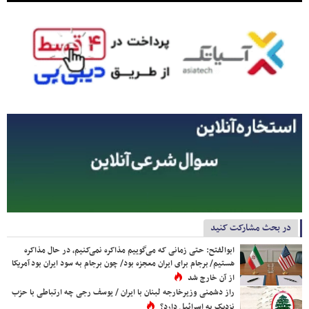
در بحث مشارکت کنید
ابوالفتح: حتی زمانی که می‌گوییم مذاکره نمی‌کنیم، در حال مذاکره
هستیم/ برجام برای ایران معجزه بود/ چون برجام به سود ایران بود آمریکا
از آن خارج شد
راز دشمنی وزیرخارجه لبنان با ایران / یوسف رجی چه ارتباطی با حزب
نزدیک به اسرائیل دارد؟