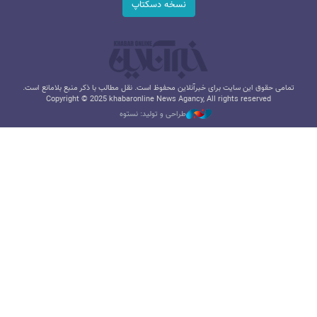
نسخه دسکتاپ
تمامی حقوق این سایت برای خبرآنلاین محفوظ است. نقل مطالب با ذکر منبع بلامانع است.
Copyright © 2025 khabaronline News Agancy, All rights reserved
طراحی و تولید: نستوه