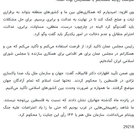
سیاست روابط مستحکم با همسایگان بوده است.
وی افزود: امیدوارم که همکاری‌های بین ما و کشورهای منطقه بتواند به برقراری
ثبات و صلح کمک کند تا در نهایت به عدالت و برابری برسیم. برای حل مشکلات
باید گفت‌وگو کرد البته در چارچوب درست، منطقی، مساوات، برابری، عدالت،
احترام متقابل و عدم دخالت در امور یکدیگر باید گفت وگو کرد.
رئیس مجلس عمان تاکید کرد: از فرصت استفاده می‌کنم و تأکید می‌کنم که من و
همکارانم در مجلس عمان برای هر اقدامی برای همکاری سازنده با مجلس شورای
اسلامی ایران آماده‌ایم.
وی ضمن تأیید اظهارات دکتر قالیباف، گفت: جهان و سازمان ملل یک صدا پاکسازی
نژادی در فلسطین را محکوم کردند. نه‌تنها امت اسلام که تمام آزادگان جهان
موضع گرفتند. ما همواره بر ضرورت وحدت بین کشورهای اسلامی تأکید می‌کنیم.
در پانزده ماه گذشته جهانیان نشان دادند که نسبت به فلسطین بی‌توجه نیستند.
ما شاهد راهپیمایی‌هایی در غرب بودیم که حتی ما را یاد اعتراضات علیه جنگ
ویتنام می‌انداخت. سازمان ملل هم با ۱۴۴ رأی این جنایت را محکوم کرد.
29218