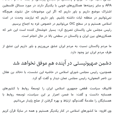
APA و سایر زمینه‌ها همکاری‌های خوبی با یکدیگر دارند در مورد مسائل فلسطین
اشتراک موضع داریم و باور داریم که اگر این موضوعات حل نشوند هیچگاه
نمی‌توانیم در منطقه ثبات داشته باشیم. باور داریم که نیازمند وحدت در امت
اسلامی هستیم و در سطح OIC می‌توانیم در خصوص غزه به اجماع برسیم.
رئیس مجلس ملی پاکستان تصریح کرد: بسیار خوشحال کننده است این خبر که
همکاری‌های بین ایران و پاکستان در سطحی بالا در حال انجام است.
ما مردم پاکستان نسبت به مردم ایران عشق می‌ورزیم و باور داریم این عشق از
طرف مردم ایران نیز وجود دارد.
دشمن صهیونیستی در آینده هم موفق نخواهد شد
همچنین، رئیس مجلس شورای اسلامی در حاشیه این نشست، با «خالد بن هلال
بن ناصر المعولی» رئیس مجلس عمان دیدار و گفت گو کرد.
قالیباف سیاست قطعی جمهوری اسلامی ایران را توسعۀ روابط با کشورهای
همسایه دانست و گفت: ما ضمن اصرار بر این سیاست، توسعه روابط با
همسایگان را مقدمۀ گفت‌وگو، ارتباط و بهره گرفتن از صلح پایدار می‌دانیم.
وی افزود: ما کشورهای اسلامی در کنار یکدیگر هستیم و همه در سایۀ قرآن کریم