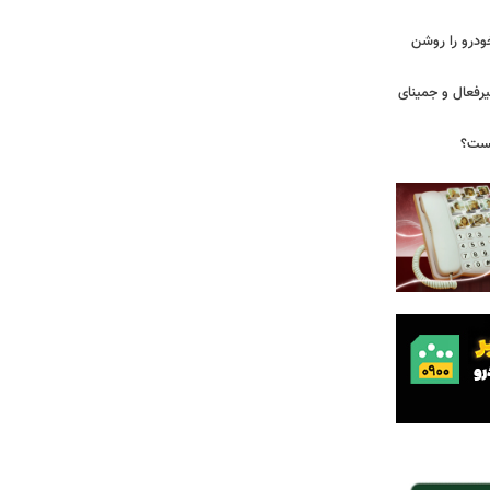
ودرو را روشن
یرفعال و جمینای
یست؟