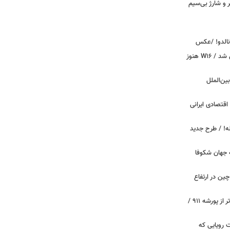
پیکر و شارژ بی‌سیم
ونالدو! /عکس
بوگاتی سفارشی با نام «دِستِریِر» معرفی شد / W۱۶ هنوز
اینترنت بین‌الملل
اقتصادی ایرانی
دید برای خودروهای ۲۰ ساله! / طرح جدید
 جهان شکوفا
ین در ارتفاع
پیچ‌های ۳۱ میلیارد تومانی پاگانی، گران‌تر از پورشه ۹۱۱ /
 سه قابلیت رویایی که