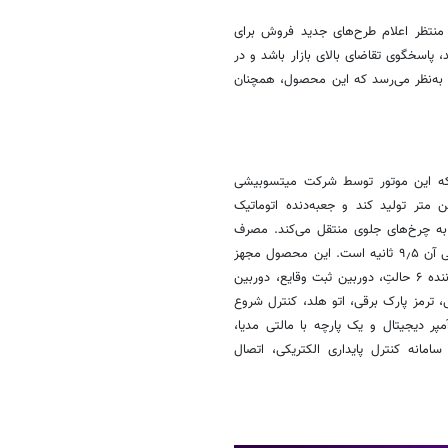
۱۴۰، بسیاری از علاقه‌مندان منتظر اعلام طرح‌های جدید فروش برای
ید، پاسخگوی تقاضای بالای بازار باشد و در
. به‌نظر می‌رسد که این محصول، همچنان
 موتور ۱٫۵ لیتری توربو شارژر GDi مجهز است که این موتور توسط شرکت میتسوبیشی
ت. این خودرو می‌تواند ۱۹۵ اسب بخار با گشتاور ۲۸۵ نیوتن متر تولید کند و جعبه‌دنده اتوماتیک
لاچه ۷ سرعتِ تَر (Wet) توان پیشرانه را به چرخ‌های جلوی منتقل می‌کند. مصرف
سوخت ترکیبی این خودرو، ۶٫۶ لیتر در صد کیلومتر و شتاب صفر تا صد رسمی آن ۹٫۵ ثانیه است. این محصول مجهز
به استارت دکمه‌ای، سقف پانوراما، تریم داخلی چرم مصنوعی، صندلی برقی راننده ۶ حالتِ، دوربین ثبت وقایع، دوربین
عقب، شش کیسه هوای ۱۰ نقطه‌ای، رینگ آلومینیومی ۱۹ اینچی، ترمز پارک برقی، اتو هلد، کنترل شروع
ر دیجیتال و یک پارچه با مالتی مدیا،
امانه کنترل پایداری الکتریکی، اتصال