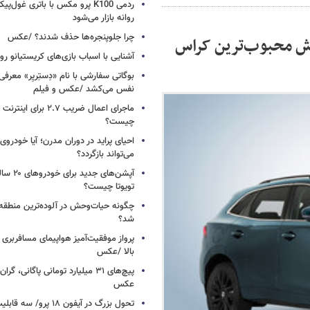
ردمی K100 پرو مکس با باتری غول‌
روانه بازار می‌شود
چرا جلوپنجره‌ها حذف شدند؟ /عکس
وش محبوب‌ترین کراس
آشنایی با اسباب‌ بازی‌های کریستیانو ر
نفس می‌کشد /عکس و فیلم
ماجرای اعمال ضریب ۲.۷ برای 
چیست؟
احیای پراید در دوران مدرن؛ آیا خودروی 
می‌تواند بازگردد؟
آپشن‌های ج
تویوتا چیست؟
چگونه حیات‌وحش در آلوده‌ترین منطقه
شد؟
پرواز موفقیت‌آمیز هواپیمای مسافربری چ
بالا /عکس
عکس
تحول بزرگ در آیفون ۱۸ پرو/