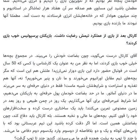
خودمان پنجاه نفر بودیم که از تلویزیون بازی را دیدیم و انرژی می‌دادیم. شما
مطمئن باشید این مساوی هم صدقه سر آن هفتاد هزار تماشاگر در استادیوم و
چند میلیون هوادار که در خانه‌هایشان انرژی فرستادند به دست آمد. مطمئنا آنها
نبودند ما بازنده بازی بودیم.
کارتال بعد از بازی از عملکرد تیمش رضایت داشت. بازیکنان پرسپولیس خوب بازی
کردند؟
آقای کارتال درست می‌گوید، چون بضاعت خودش را می‌بیند. در مجموع بچه‌ها
خیلی خوب بازی کردند، اما به نظر من به عنوان یک کارشناس یا کسی که 50 سال
است در فوتبال حضور دارد این بازی دوزار نمی‌ارزید! علتش هم این است که مگر
بچه‌های تیم مقابل اورانیوم می‌خورند و ما نان و پنیر می‌خوریم؟ نه، آنها هم
تغذیه و استراحت و شرایط‌شان شبیه ماست! فقط در دنیای حرفه‌ای به سر می‌برند
ما در دنیای آماتور. ما در حد بضاعت خودمان پول حرفه‌ای به بازیکنان می‌دهیم،
اما شرایط غیرحرفه‌ای برای آنها می‌گذاریم. یک روز در چمن طبیعی و روز بعد در
زمین مصنوعی تمرین می‌کنند! باید یک ساختاری درست کرده و سخت‌افزارهای‌
خود را قوی کنیم. بچه‌های ما عالی و نخبه هستند. بله کارتال باید دفاع کند، چون
بضاعتش همین است‌. اما اگر دقت کرده باشید این تیم عربستانی بود که با
پاس‌های کوتاه و یک و دو بلافاصله از دوسوم وارد یک‌سوم دوم دفاعی ما می‌شد.
با چند تا توپ به پشت هجده قدم ما می‌رسیدند. گندوز چند تا توپ گرفت؟