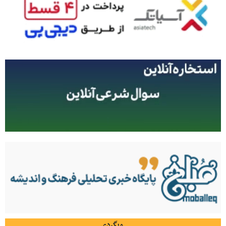
وبگردی