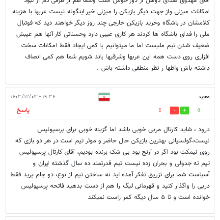
آقای مهدوی صدای دوهل از دور خوش است وشما هم از طرفی دم از نبود
امکانات میزنی واز جهت دیگر بازیکن را میزنی خیر اینگونه نیست عربها با هزینه
کلامشان در باشگاه وخرید بازیکن خارجی چند روز دیگر خواهند دید که فوتبال
ملی را فدای باشگاه ها کردند هر کاری عیبی دارد وحسناتی کار آنها هم عیبش
ضعیف شدن تیم ملیست اما ما میتوانیم با کمی ایجاد فقط امکانات سخت
افزاری روی دست همه این عربها وشرقیها باند شویم شما هم کمی انصاف
داشته باش واظها ر نظر منطقی داشته باش .
مجید
۱۹:۳۶ - ۱۴۰۳/۱۲/۰۳
پاسخ
0
0
درود ، شاید کارتال مربی خوبی باشد اما گزینه خوبی برای پرسپولیس
نیست،گولسیانی بهترین بازیکن حال حاضر و موثر تیم است در هر دو بازی که
روی نیمکت بود اگر در آرنج بود بی شک برنده بودیم، آقای کارتال پرسپولیس
تیم ته جدولی و بحران زده نیست تیم قدرتمند ده سال گذشته ایران و
آسیاست شما برای تزریق تفکر آمده اید نه ساختن تیم از نوع، دو جام پرید فقط
دربی را واگذار کنید و قهرمانی لیگ را هم از دست بدهید فاتحه پرسپولیس
خوانده است و تا ۵ سال دیگه کمر راست نمیکند