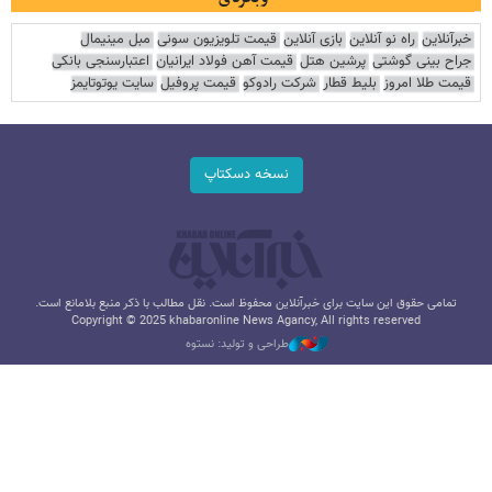
خبرآنلاین
راه نو آنلاین
بازی آنلاین
قیمت تلویزیون سونی
مبل مینیمال
جراح بینی گوشتی
پرشین هتل
قیمت آهن فولاد ایرانیان
اعتبارسنجی بانکی
قیمت طلا امروز
بلیط قطار
شرکت رادوکو
قیمت پروفیل
سایت یوتوتایمز
نسخه دسکتاپ
تمامی حقوق این سایت برای خبرآنلاین محفوظ است. نقل مطالب با ذکر منبع بلامانع است.
Copyright © 2025 khabaronline News Agancy, All rights reserved
طراحی و تولید: نستوه