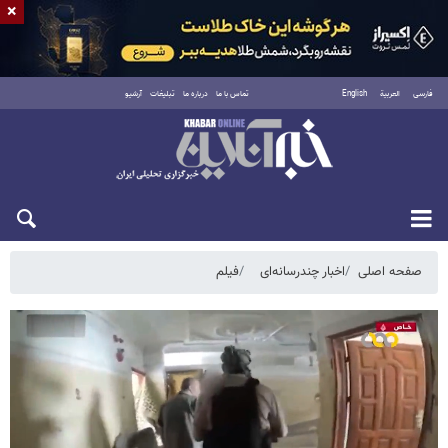
×
فارسی
العربية
English
تماس با ما
درباره ما
تبلیغات
آرشیو
پنجشنبه ۱۵ مرداد ۱۴۰۵
صفحه اصلی
اخبار چندرسانه‌ای
فیلم