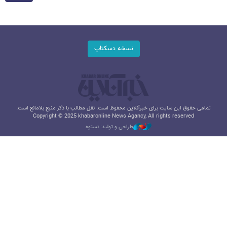
نسخه دسکتاپ
تمامی حقوق این سایت برای خبرآنلاین محفوظ است. نقل مطالب با ذکر منبع بلامانع است.
Copyright © 2025 khabaronline News Agancy, All rights reserved
طراحی و تولید: نستوه