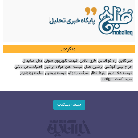
وبگردی
خبرآنلاین
راه نو آنلاین
بازی آنلاین
قیمت تلویزیون سونی
مبل مینیمال
جراح بینی گوشتی
پرشین هتل
قیمت آهن فولاد ایرانیان
اعتبارسنجی بانکی
قیمت طلا امروز
بلیط قطار
شرکت رادوکو
قیمت پروفیل
سایت یوتوتایمز
خرید اکانت chatgpt
نسخه دسکتاپ