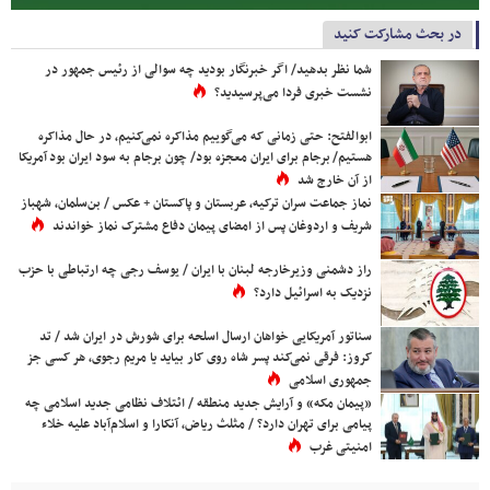
در بحث مشارکت کنید
شما نظر بدهید/ اگر خبرنگار بودید چه سوالی از رئیس جمهور در
نشست خبری فردا می‌پرسیدید؟
ابوالفتح: حتی زمانی که می‌گوییم مذاکره نمی‌کنیم، در حال مذاکره
هستیم/ برجام برای ایران معجزه بود/ چون برجام به سود ایران بود آمریکا
از آن خارج شد
نماز جماعت سران ترکیه، عربستان و پاکستان + عکس / بن‌سلمان، شهباز
شریف و اردوغان پس از امضای پیمان دفاع مشترک نماز خواندند
راز دشمنی وزیرخارجه لبنان با ایران / یوسف رجی چه ارتباطی با حزب
نزدیک به اسرائیل دارد؟
سناتور آمریکایی خواهان ارسال اسلحه برای شورش در ایران شد / تد
کروز: فرقی نمی‌کند پسر شاه روی کار بیاید یا مریم رجوی، هر کسی جز
جمهوری اسلامی
«پیمان مکه» و آرایش جدید منطقه / ائتلاف نظامی جدید اسلامی چه
پیامی برای تهران دارد؟ / مثلث ریاض، آنکارا و اسلام‌آباد علیه خلاء
امنیتی غرب