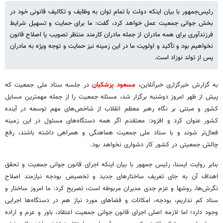
رئیس‌جمهور با بیان اینکه دولت با تمام توان به وظایف و تکالیف قانونی خود در
بخش جوانی جمعیت عمل خواهد کرد، گفت: ما برای حمایت و تسهیل شرایط
فرزندآوری برای همه مادران از جمله مادران کارمند منتظر تصویب یا اصلاح قانون
نخواهیم بود و تأکید و اولویت ما در این زمینه نیز حمایت و توجه ویژه به مادران
پس از تولد نوزاد است.
به گزارش خبرگزاری خبرآنلاین،
مسعود پزشکیان
در جلسه ستاد ملی جمعیت که
پیش از ظهر امروز دوشنبه برگزار شد، مسئله جمعیت را از جمله مهمترین مسایل
کشور و مبتنی بر نگاه رهبر معظم انقلاب از شاخص‌های مهم توسعه در آینده
کشور عنوان کرد و افزود: معتقدم اگر همه دستگاه‌های مسئول در این زمینه
فعال‌تر شوند و با ستاد ملی جمعیت هماهنگی و همراهی داشته باشند، رفع
چالش جمعیتی در کشور کار دشواری نخواهد بود.
بنابر روایت ایسنا، رئیس جمهور با بیان اینکه اجرای قانون جوانی جمعیت و تحقق
اهداف آن به جای تعریف ساختارهای جدید و تخصیص بودجه نیازمند اصلاح
نگرش‌ها، روشها و عزم جدی مدیران مربوطه است، تصریح کرد: ما امروز ساختار و
ستاد کم نداریم، بودجه، امکانات و فضاهای مورد نیاز هم در دستگاه‌ها اجرایی
وجود دارد؛ اما لازمه اصلی اجرای قانون جوانی جمعیت اعتقاد، باور و عزم و اراده