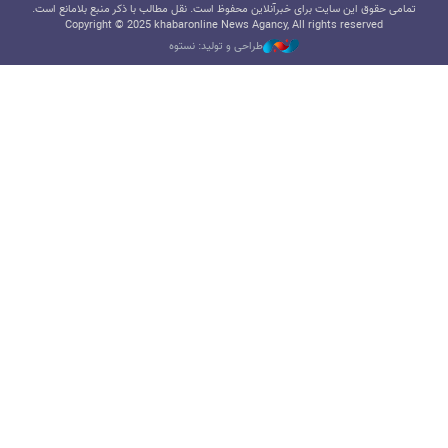
تمامی حقوق این سایت برای خبرآنلاین محفوظ است. نقل مطالب با ذکر منبع بلامانع است.
Copyright © 2025 khabaronline News Agancy, All rights reserved
طراحی و تولید: نستوه