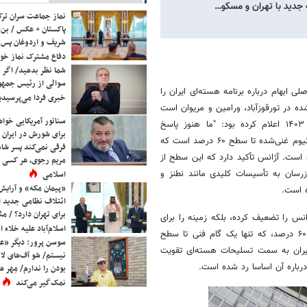
 جدید با تهران و مسکو…
نماز جماعت سران ترک
پاکستان + عکس / بن‌س
شریف و اردوغان پس ا
دفاع مشترک نماز خوا
شما نظر بدهید/ اگر خ
سوالی از رئیس جمه
 که آژانس سه محور اصلی ابهام درباره برنامه هسته‌ای ایران را
خبری فردا می‌پرسیدی
 در تورقوزآباد، ورامین و مریوان است
سناتور آمریکایی خواه
که از سال ۱۳۹۸ محل مناقشه بوده است. گروسی در اظهاراتی در آبان ۱۴۰۳ اعلام کرده بود: "ما هنوز پاسخ
برای شورش در ایران 
قانع‌کننده‌ای درباره منشأ این ذرات دریافت نکرده‌ایم. " دوم، افزایش تولید اورانیوم غنی‌شده تا سطح ۶۰ درصد است که
فرقی نمی‌کند پسر شاه 
ند ۱۴۰۳، اکنون به ۲۷۴.۸ کیلوگرم رسیده است. آژانس تأکید دارد که این سطح از
مریم رجوی، هر کسی 
رسان به تأسیسات کلیدی مانند نطنز و
اسلامی
«پیمان مکه» و آرایش
ائتلاف نظامی جدید 
برای تهران دارد؟ / مث
ژانس را تضعیف کرده، بلکه زمینه را برای
اسلام‌آباد علیه خلاء
گمانه‌زنی درباره نیات واقعی تهران فراهم آورده است. افزایش غنی‌سازی به ۶۰ درصد، که تنها یک گام فنی تا سطح
سوسن پرور: دیگر «عا
 حرکت ایران به سمت تسلیحات هسته‌ای تقویت
نیستم/ شو آف‌های لاز
رباره آن اساسا رد شده است.
بودن را ندارم/ مِهر هم
نمک‌گیر می‌کند