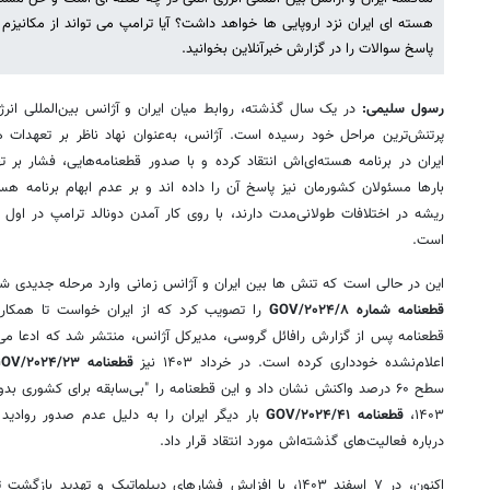
هسته ای ایران نزد اروپایی ها خواهد داشت؟ آیا ترامپ می تواند از مکانیزم 
پاسخ سوالات را در گزارش خبرآنلاین بخوانید.
رسول سلیمی:
پرتنش‌ترین مراحل خود رسیده است. آژانس، به‌عنوان نهاد ناظر بر تعهدات 
ایران در برنامه هسته‌ای‌اش انتقاد کرده و با صدور قطعنامه‌هایی، فشار بر
بارها مسئولان کشورمان نیز پاسخ آن را داده اند و بر عدم ابهام برنامه هست
است.
این در حالی است که تنش ها بین ایران و آژانس زمانی وارد مرحله جدیدی شد که در بهمن ۱۴۰۲، 
قطعنامه شماره GOV/۲۰۲۴/۸
را تصویب کرد که از ایران خواست تا همکاری 
قطعنامه پس از گزارش رافائل گروسی، مدیرکل آژانس، منتشر شد که ادعا می‌ک
اعلام‌نشده خودداری کرده است. در خرداد ۱۴۰۳ نیز
قطعنامه GOV/۲۰۲۴/۲۳
سطح ۶۰ درصد واکنش نشان داد و این قطعنامه را "بی‌سابقه برای کشوری ب
۱۴۰۳،
قطعنامه GOV/۲۰۲۴/۴۱
بار دیگر ایران را به دلیل عدم صدور روادید
درباره فعالیت‌های گذشته‌اش مورد انتقاد قرار داد.
اکنون، در ۷ اسفند ۱۴۰۳، با افزایش فشارهای دیپلماتیک و تهدی