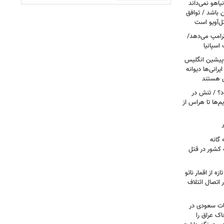
یاهو نمی‌داند
ن باشد / توافق
ل‌آویو است
 ترامپ می‌دهد/
اسپانیا
 پیشین انگلیس
یرانی‌ها دیوانه
ی هستند
ود؟ / تنش در
م‌ها تا هراس از
گانه
 کشور در قتل
ه از اقمار ناتو
 اتصال ائتلاف
ات سعودی در
اک عراق را