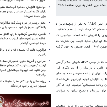
تحویل داده‌است / مقاومت عراق فعلا
ماشه برای فشار به ایران استفاده کند؟
ابوالفتح: افزایش محدود قیمت‌ها هنوز آ
نگران نکرده است/ اسرائیل بدون هماهنگ
ایران حمله نمی‌کند
ادعای رویترز در مورد پیشرفت مذاکرات ا
در یک سال گذشته، روابط میان ایران و آژانس بین‌المللی انرژی اتمی (IAEA) به یکی از پیچیده‌ترین و
واشنگتن: هرمز باز شود محاصره را بر می
هسته‌ای کشورها، بارها از عدم شفافیت
«قانون لیندسی گراهام» با رای قاطع س
 تهران را افزایش داده است. موضوعی که
اضافه شدن تحریم‌های ایران به درخوا
ه ای ایران تاکید دارند. این تنش‌ها که
لایحه لیندسی گراهام
ریشه در اختلافات طولانی‌مدت دارند، با روی کار آمدن دونالد ترامپ در اول بهمن ۱۴۰۳، ابعاد جدیدی به خود گرفته
عراقچی: وقت آن رسیده که برادری واق
بگیریم
اسرائیل و آمریکا جلوی حضور فرانسه در
شورای حکام آژانس
گرفتند / فهرست اولیه کشورهای حاف
کامل با بازرسان را از سر بگیرد. این
لبنان تائید شد /بیروت پیمانکاران امن
رد ایران از ارائه دسترسی به سایت‌های
نپذیرفت
به افزایش تولید اورانیوم غنی‌شده تا
دون برنامه تسلیحاتی" توصیف کرد. در آبان
میلیون دلاری ترامپ در دادگاه
 برای بازرسان و پاسخ ندادن به سؤالات
د بازگشت تحریم‌های سازمان ملل از طریق مکانیزم