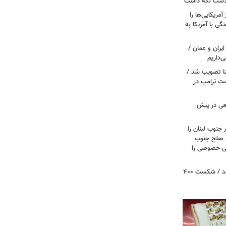
 دست نگه داشت
مریکایی‌ها را
ی با آمریکا به
یران و عمان /
‌داریم
نا تصویب شد /
ست ترامپ در
عی در پیش
 جنوب لبنان را
ظ صلح جنوب
یتی خصوصی را
پروژه سالن رقص کاخ سفید متوقف شد / شکست ۴۰۰