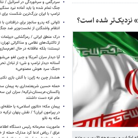
سردرگمی و سرخوردگی در اسرائیل / نتان
جنگ تمام شده یا باید آماده نبرد سنگی
ترامپ با ایران بزرگ‌ترین شکست برای ت
ه» نزدیک‌تر شده است؟
تاوانی که پدرو سانچز برای درافتادن با
انتقام واشنگتن از نخست‌وزیر ضد جنگ 
درک منطق ایرانی / رمزگشایی دیپلمات
از تاکتیک‌های نظامی و مذاکراتی تهران: ا
نیستند؛ بلکه عاقلانه در حال اهرم‌ساز
آیا دیدار سران آمریکا و چین لغو می‌ش
آستانه دیدار ترامپ و شی؛ از تبادل تحری
«جنگ سرد هوش مصنوعی»
هشدار چین به ژاپن: با آتش بازی نکنید
حمله حسین شریعتمداری به پیمان سه 
پاکستان،عربستان،ترکیه/ سزان این سه
عام غزه دست داشتند
پیمان مکه؛ «ناتوی اسلامی» یا حلقه‌ای تاز
در پیرامون ایران؟ / نقش پنهان ترکیه در
مکه به ناتو
ماموریت محرمانه رئیس دستگاه اطلاع
عراق / ریاض ادعا کرد مدارک حمله از خ
 اوکراین و روسیه چه تاثیری بر پرونده