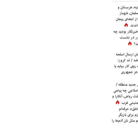
یه، عربستان و
لمان، شهباز
ز امضای پیمان
ندند
برنگار بودید چه
ور در نشست
د؟
ان ارسال اسلحه
شد / تد کروز:
روی کار بیاید یا
جز جمهوری
 جدید منطقه /
اسلامی چه پیامی
لث ریاض، آنکارا و
 امنیتی غرب
شق» حرفه‌ام
م برای بازیگر
 مثل نان آدم‌ها را