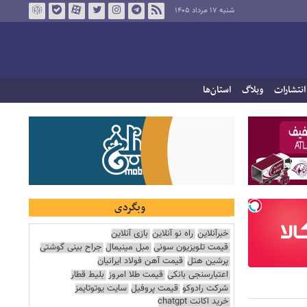
شنبه ۱۷ مرداد ۱۴۰۵
انتشارات
وبلاگ
استان‌ها
وبگردی
خبرآنلاین
راه نو آنلاین
بازی آنلاین
قیمت تلویزیون سونی
مبل مینیمال
جراح بینی گوشتی
پرشین هتل
قیمت آهن فولاد ایرانیان
اعتبارسنجی بانکی
قیمت طلا امروز
بلیط قطار
شرکت رادوکو
قیمت پروفیل
سایت یوتوتایمز
خرید اکانت chatgpt