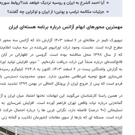
آیا احمد الشرع به ایران و روسیه نزدیک خواهد شد؟/روابط سوریه
جزئیات مکالمه ترامپ و پوتین؛ از ایران و اوکراین چه گفتند؟
مهمترین محورهای ابهام آژانس درباره برنامه هسته‌ای ایران
نیویورک تایمز در مقاله‌ای در ۶ اسفند ۱۴۰۳ گزارش داد
مطرح کرده است. نخست، وجود ذرات اورانیوم غنی‌شده در سه سایت اعلام‌نشده
به گزارش واشنگتن پست در ۶ اسف
غنی‌سازی هیچ توجیه غیرنظامی معتبری ندارد. سوم، محدودیت دسترسی باز
فردو است که پس از خروج ایران از پروتکل الحاقی در بهمن ۱۳۹۹ تشدید شده است.
در همین راستا کارشناسان می‌گویند این ابهامات نه‌تنها اعتماد میان ایران و آ
تسلیحاتی (۹۰ درصد) فاصله دارد، نگرانی‌ غربی ها را درباره احتمال
کرده است. مسئله ای که بارها از سوی مقامات کشورمان تکذیب و گمانه زنی د