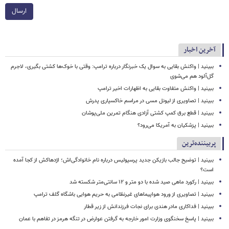
ارسال
آخرین اخبار
ببینید | واکنش بقایی به سوال یک خبرنگار درباره ترامپ: وقتی با خوک‌ها کشتی بگیری، لاجرم
گل‌آلود هم می‌شوی
ببینید | واکنش متفاوت بقایی به اظهارات اخیر ترامپ
ببینید | تصاویری از لیونل مسی در مراسم خاکسپاری پدرش
ببینید | قطع برق کمپ کشتی آزادی هنگام تمرین ملی‌پوشان
ببینید | پزشکیان به آمریکا می‌رود؟
پربیننده‌ترین
ببینید | توضیح جالب بازیکن جدید پرسپولیس درباره نام خانوادگی‌اش؛ اژدهاکش از کجا آمده
است؟
ببینید | رکورد ماهی صید شده با دو متر و ۱۲ سانتی‌متر شکسته شد
ببینید | تصاویری از ورود هواپیماهای غیرنظامی به حریم هوایی باشگاه گلف ترامپ
ببینید | فداکاری مادر هندی برای نجات فرزندانش از زیر قطار
ببینید | پاسخ سخنگوی وزارت امور خارجه به گرفتن عوارض در تنگه هرمز در تفاهم با عمان