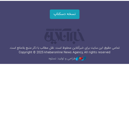
نسخه دسکتاپ
تمامی حقوق این سایت برای خبرآنلاین محفوظ است. نقل مطالب با ذکر منبع بلامانع است.
Copyright © 2025 khabaronline News Agancy, All rights reserved
طراحی و تولید: نستوه