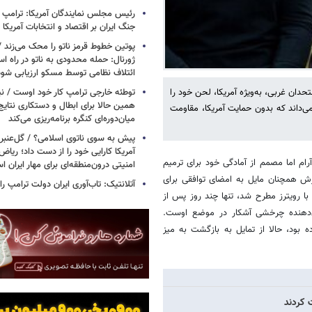
رئیس مجلس نمایندگان آمریکا: ترامپ 
جنگ ایران بر اقتصاد و انتخابات آمریکا
پوتین خطوط قرمز ناتو را محک می‌زند /
ژورنال: حمله محدودی به ناتو در راه ا
ائتلاف نظامی توسط مسکو ارزیابی شود
دان غربی، به‌ویژه آمریکا، لحن خود را
توطئه خارجی ترامپ کار خود اوست / نیوی
همین حالا برای ابطال و دستکاری نتایج
می‌داند که بدون حمایت آمریکا، مقاومت
میان‌دوره‌ای کنگره برنامه‌ریزی می‌کند
پیش به سوی ناتوی اسلامی؟ / گل‌عنبری
آمریکا کارایی خود را از دست داد؛ ریاض
ام اما مصمم از آمادگی خود برای ترمیم
امنیتی درون‌منطقه‌ای برای مهار ایران 
رش همچنان مایل به امضای توافقی برای
آتلانتیک: تاب‌آوری ایران دولت ترامپ را 
 با رویترز مطرح شد، تنها چند روز پس از
ر ۲۸ فوریه ابراز شده و نشان‌دهنده چرخشی آشکار در موضع اوست.
ه بود، حالا از تمایل به بازگشت به میز
 کردند