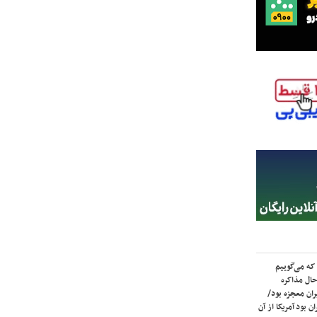
که می‌گوییم
حال مذاکره
ران معجزه بود/
ن بود آمریکا از آن