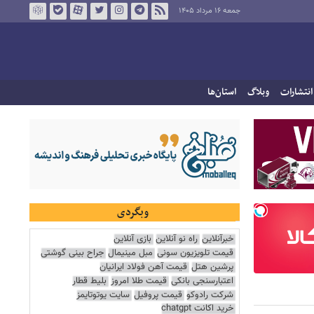
جمعه ۱۶ مرداد ۱۴۰۵
انتشارات
وبلاگ
استان‌ها
وبگردی
خبرآنلاین
راه نو آنلاین
بازی آنلاین
قیمت تلویزیون سونی
مبل مینیمال
جراح بینی گوشتی
پرشین هتل
قیمت آهن فولاد ایرانیان
اعتبارسنجی بانکی
قیمت طلا امروز
بلیط قطار
شرکت رادوکو
قیمت پروفیل
سایت یوتوتایمز
خرید اکانت chatgpt