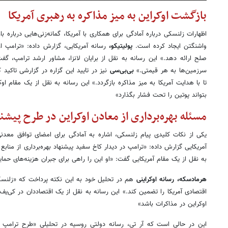
بازگشت اوکراین به میز مذاکره به رهبری آمریکا
اظهارات زلنسکی درباره آمادگی برای همکاری با آمریکا، گمانه‌زنی‌هایی درباره 
واشنگتن ایجاد کرده است.
پولیتیکو،
رسانه آمریکایی، گزارش داده: «ترامپ از
صلح ارائه دهد.» این رسانه به نقل از برایان لانزا، مشاور ارشد ترامپ، 
سرزمین‌ها به هر قیمتی.»
بی‌بی‌سی
نیز در تایید این گزاره در گزارشی تاکید
تا با هدایت آمریکا به میز مذاکره بازگردد.» این رسانه به نقل از یک مقام او
بتواند پوتین را تحت فشار بگذارد»
مسئله بهره‌برداری از معادن اوکراین در طرح پیش
یکی از نکات کلیدی پیام زلنسکی، اشاره به آمادگی برای امضای توافق معدنی
آمریکایی گزارش داده: «ترامپ در دیدار کاخ سفید پیشنهاد بهره‌برداری از منابع
به نقل از یک مقام آمریکایی گفت: «او این را راهی برای جبران هزینه‌های حمایت
هرمادسکه، رسانه اوکراینی
هم در تحلیل خود به این نکته پرداخت که «زلنسک
اقتصادی آمریکا را تضمین کند.» این رسانه به نقل از یک اقتصاددان در کی‌یف
اوکراین در مذاکرات باشد»
این در حالی است که آر تی، رسانه دولتی روسیه در تحلیلی «طرح ترامپ ب