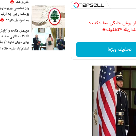
خارج شد
راز دشمنی وزیرخارجه 
یوسف رجی چه ارتباط
به اسرائیل دارد؟
 از روش خانگی سفیدکننده
دان50%تخفیف🔥
«پیمان مکه» و آرایش
ائتلاف نظامی جدید 
برای تهران دارد؟ / مث
اسلام‌آباد علیه خلاء
تخفیف ویژه!