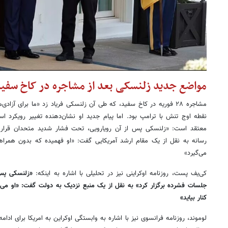
مواضع جدید زلنسکی بعد از مشاجره در کاخ سفی
مشاجره ۲۸ فوریه در کاخ سفید، که طی آن زلنسکی فریاد زد «ما برای آزاد
نقطه اوج تنش با ترامپ بود. اما پیام جدید او نشان‌دهنده تغییر رویکرد ا
معتقد است: «زلنسکی پس از آن رویارویی، تحت فشار شدید متحدان قرار گ
رسانه به نقل از یک مقام ارشد آمریکایی گفت: «او فهمیده که بدون همرا
می‌گیرد»
کی‌یف پست، روزنامه اوکراینی نیز در تحلیلی با اشاره به اینکه:
«زلنسکی پس 
جلسات فشرده برگزار کرد» به نقل از یک منبع نزدیک به دولت گفت: «او می‌د
کنار بیاید»
لوموند، روزنامه فرانسوی نیز با اشاره به وابستگی اوکراین به امریکا برای اد