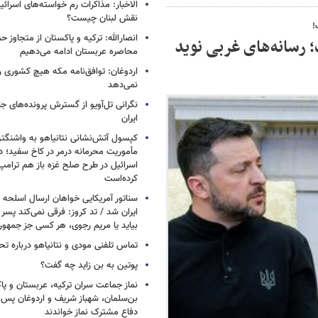
الاخبار: مذاکرات رم خواسته‌های اسرائی
نقش لبنان چیست؟
!
انصارالله: ترکیه و پاکستان از متجاوز ح
 رسانه‌های غربی نوید
محاصره عربستان ادامه می‌دهیم
اردوغان: توافق‌نامه مکه هیچ کشوری ر
نمی‌دهد
نگرانی تل‌آویو از گسترش پرونده‌های ج
ایران
کپسول آتش‌نشانی نتانیاهو به واشنگتن
مأموریت محرمانه درمر در کاخ سفید؛ دو
اسرائیل در طرح صلح غزه باز هم ترام
کرده‌است
سناتور آمریکایی خواهان ارسال اسلحه
ایران شد / تد کروز: فرقی نمی‌کند پسر 
بیاید یا مریم رجوی، هر کسی جز جمهو
تماس تلفنی مودی و نتانیاهو درباره تح
پوتین به بن زاید چه گفت؟
نماز جماعت سران ترکیه، عربستان و پ
بن‌سلمان، شهباز شریف و اردوغان پس ا
دفاع مشترک نماز خواندند