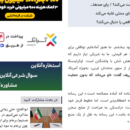
انت می‌کند؟ / پای صدها…
ای سنتی غلبه می‌کند
فعی را دنبال می‌کند؟
بود ببخشم. ما هنوز آماده‌ایم توافقی برای
 هر قیمتی. ما به شریکی نیاز داریم که
اهش تنش با واشنگتن است. اوکراینسکا
 از سوی متحدان غربی، به‌ویژه آمریکا،
‌یف گفت: «او می‌داند که بدون حمایت
اده که آماده مصالحه است.» این رسانه
در بحث مشارکت کنید
 انعطاف‌پذیر است، اما خطوط قرمز خود
ت: «زلنسکی به صراحت از صلح سخن
ابوالفتح: حتی زمانی 
ه باشد.» این رسانه به نقل از یک منبع
مذاکره نمی‌کنیم، در 
هستیم/ برجام برای ای
»
چون برجام به سود ایرا