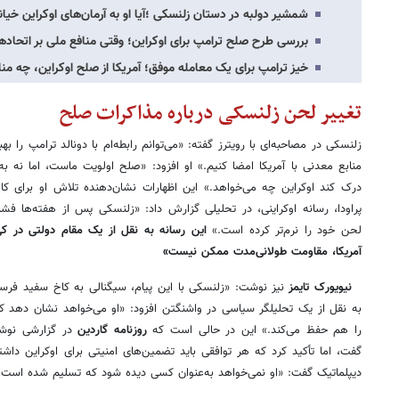
شمشیر دولبه در دستان زلنسکی ؛آیا او به آرمان‌های اوکراین خی
بررسی طرح صلح ترامپ برای اوکراین؛ وقتی منافع ملی بر اتحاده
خیز ترامپ برای یک معامله موفق؛ آمریکا از صلح اوکراین، چه منا
تغییر لحن زلنسکی درباره مذاکرات صلح
زلنسکی در مصاحبه‌ای با رویترز گفته: «می‌توانم رابطه‌ام با دونالد ترامپ را به
منابع معدنی با آمریکا امضا کنیم.» او افزود: «صلح اولویت ماست، اما نه به
درک کند اوکراین چه می‌خواهد.» این اظهارات نشان‌دهنده تلاش او برای ک
پراودا، رسانه اوکراینی، در تحلیلی گزارش داد: «زلنسکی پس از هفته‌ها فشار
لحن خود را نرم‌تر کرده است.»
این رسانه به نقل از یک مقام دولتی در کی
آمریکا، مقاومت طولانی‌مدت ممکن نیست»
نیویورک تایمز
نیز نوشت: «زلنسکی با این پیام، سیگنالی به کاخ سفید فرست
به نقل از یک تحلیلگر سیاسی در واشنگتن افزود: «او می‌خواهد نشان دهد که
را هم حفظ می‌کند.» این در حالی است که
روزنامه گاردین
در گزارشی نوش
گفت، اما تأکید کرد که هر توافقی باید تضمین‌های امنیتی برای اوکراین داشت
دیپلماتیک گفت: «او نمی‌خواهد به‌عنوان کسی دیده شود که تسلیم شده است.