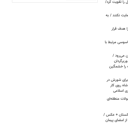
ل را تقویت کرد/
مایت نکنند / به
ا هدف قرار
اسوسی مرتبط با
 می‌رود /
ربرگردان
پ را خشمگین
 برای شورش در
شاه روی کار
ری اسلامی
ولات منطقه‌ای
اکستان + عکس /
ز امضای پیمان