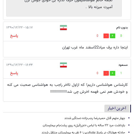
نجمه خانم هواشاسیمون حرف نداره بی خودی جوش نزن
آمپرت میزنه بالا .
بدون نام
۱۵:۱۷ - ۱۳۹۰/۱۲/۲۲
پاسخ
0
0
ایتجا داره برف میاد22اسفند ماه غرب تهران
مسعود
۱۶:۴۴ - ۱۳۹۰/۱۲/۲۲
پاسخ
0
1
کارشناس هواشناسی داریم! که ازاول تااخر راجب به هواشناسی صحبت می کنه
و خودش هم نمی فهمه اخرش چی شد!!!!!!!!!!!!!!
آخرین اخبار
چهار متهم قتل حمیدرضا رجب‌زاده دستگیر شدند
بازداشت مرد ۲۲ ساله با لباس «عزرائیل» روی پشت‌بام بیمارستان
حادثه هولناک در پاساژ علاءالدین؛ ۶ نفر به بیمارستان منتقل شدند