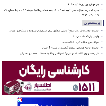
چرا تهران این روزها آلوده شد؟
وجود فسفر در بمباران لامرد تأیید شد / هدف بمبچه‌ها غیرنظامیان بودند / ۴ ماه زمان برای یک
زخم ترکش کوچک
پربیننده‌ترین
جزئیات جدید از قتل یک مداح/ پخش ویدئوی پیکر حمیدرضا رجب‌زاده در شبکه‌های معاند
پلیس پایتخت اطلاعیه داد
هواشناسی استان تهران اطلاعیه داد
جزئیات حادثه دلخراش سقوط آسانسور در میدان آرژانتین
ناپدیدشدن زن ۴۵ ساله در تهران/ اعتراف پدر خانواده به قتل همسر و دخترش