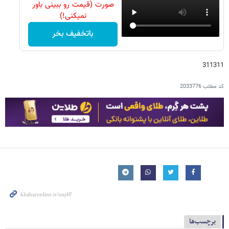
صورت (قیمت رو ببینی باور
نمیکنی!)
باتخفیف بخر
311311
کد مطلب
2033776
برچسب‌ها