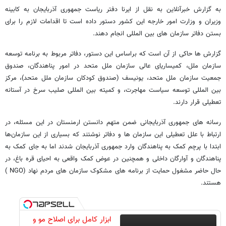
به گزارش خبرآنلاین به نقل از ایرنا دفتر ریاست جمهوری آذربایجان به کابینه
وزیران و وزارت امور خارجه این کشور دستور داده است تا اقدامات لازم را برای
بستن دفاتر سازمان های بین المللی انجام دهند.
گزارش ها حاکی از آن است که براساس این دستور، دفاتر مربوط به برنامه توسعه
سازمان ملل، کمیساریای عالی سازمان ملل متحد در امور پناهندگان، صندوق
جمعیت سازمان ملل متحد، یونیسف (صندوق کودکان سازمان ملل متحد)، مرکز
بین المللی توسعه سیاست مهاجرت، و کمیته بین المللی صلیب سرخ در آستانه
تعطیلی قرار دارند.
رسانه های جمهوری آذربایجانی ضمن متهم دانستن ارمنستان در این مسئله، در
ارتباط با علل تعطیلی این سازمان ها و دفاتر نوشتند که بسیاری از این سازمان‌ها
ابتدا با پرچم کمک به پناهندگان وارد جمهوری آذربایجان شدند اما به جای کمک به
پناهندگان و آوارگان داخلی و همچنین در عوض کمک واقعی به احیای قره باغ، در
حال حاضر مشغول حمایت از برنامه های مشکوک سازمان های مردم نهاد (NGO )
هستند.
ابزار کامل برای اصلاح مو و