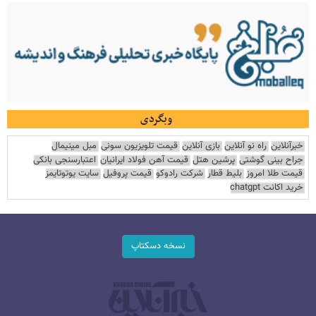
وبگردی
خبرآنلاین
راه نو آنلاین
بازی آنلاین
قیمت تلویزیون سونی
مبل مینیمال
جراح بینی گوشتی
پرشین هتل
قیمت آهن فولاد ایرانیان
اعتبارسنجی بانکی
قیمت طلا امروز
بلیط قطار
شرکت رادوکو
قیمت پروفیل
سایت یوتوتایمز
خرید اکانت chatgpt
نسخه دسکتاپ