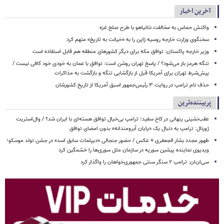
آخرین اخبار
واکنش حماس به مخالفت نتانیاهو با طرح صلح غزه
سخنگوی وزارت خارجه روسیه ژاپن را به «خیانت به تاریخ» متهم کرد
وزیر خارجه پاکستان: توافق مکه برای دیگر کشورهای منطقه هم قابل استفاده است
تنگه هرمز باز می‌شود؟ / پاسخ تهران روشن است: توافق با عمان به خودی خود کافی نیست /
پیش‌شرط تهران برای آمریکا قبل از بازگشایی تنگه و بازگشت به مذاکرات
حذف نام ترامپ در روایت ۳ رئیس‌جمهور اسبق آمریکا از تاریخ کشورشان
پربیننده‌ترین
عقب‌نشینی پنهانی در کاخ سفید؛ ترامپ بی‌خیال توافق هسته‌ای با ایران شد؟ / وال‌استریت
ژورنال: ترامپ به دنبال یک «پایان آبرومندانه» بدون امضای توافق
ظهور مجدد بشار الجعفری + عکس / حضور جنجالی «دیپلمات سابق اسد» در جشن تولد موسکو؛
ویدیوی نماینده پیشین سوریه در سازمان ملل سوری‌ها را خشمگین کرد
سی‌ان‌ان: ترامپ ۲ سنگر سنتی جمهوری‌خواهان را واگذار کرد