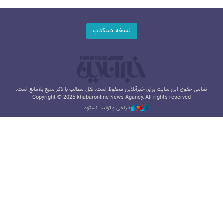
نسخه دسکتاپ
تمامی حقوق این سایت برای خبرآنلاین محفوظ است. نقل مطالب با ذکر منبع بلامانع است.
Copyright © 2025 khabaronline News Agancy, All rights reserved
طراحی و تولید: نستوه