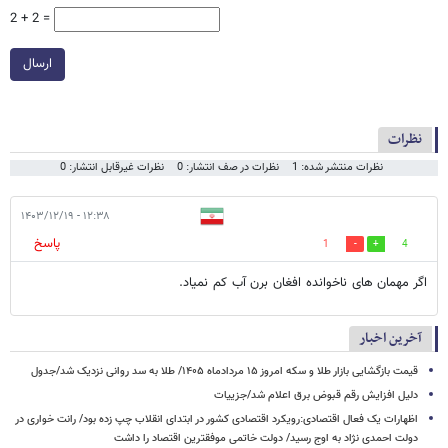
2 + 2 =
ارسال
نظرات
نظرات منتشر شده: 1
نظرات در صف انتشار: 0
نظرات غیرقابل انتشار: 0
۱۲:۳۸ - ۱۴۰۳/۱۲/۱۹
پاسخ
1
4
اگر مهمان های ناخوانده افغان برن آب کم نمیاد.
آخرین اخبار
قیمت بازگشایی بازار طلا و سکه امروز ۱۵ مردادماه ۱۴۰۵/ طلا به سد روانی نزدیک شد/جدول
دلیل افزایش رقم قبوض برق اعلام شد/جزییات
اظهارات یک فعال اقتصادی:رویکرد اقتصادی کشور در ابتدای انقلاب چپ زده بود/ رانت خواری در
دولت احمدی نژاد به اوج رسید/ دولت خاتمی موفقترین اقتصاد را داشت