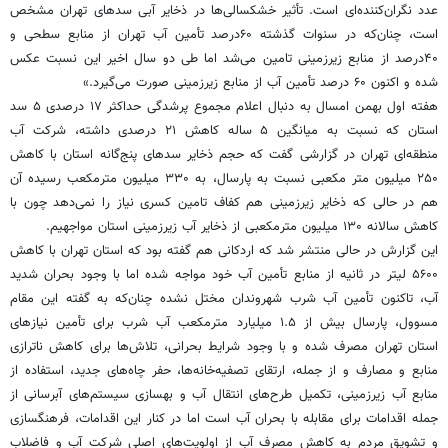
عدد نگران‌کننده‌ای است. تأثیر خشکسالی‌ها در ذخایر آبی سدهای تهران مشخص
است، چنان‌که در سنوات گذشته ۶۰‌درصد تأمین آب تهران از منابع سطحی و
۴۰‌درصد از منابع زیرزمینی تامین می‌شد اما طی دو سال اخیر این نسبت عکس
شده و اکنون ۶۰ درصد تأمین آب از منابع زیرزمینی صورت می‌گیرد.»
هفته اول بهمن امسال به دنبال اعلام مجموع پرشدگی حداکثر ۱۷ درصدی ۵ سد
استان که نسبت به میانگین ۵ ساله کاهش ۲۱ درصدی داشته، شرکت آب
منطقه‌ای تهران در گزارشی گفت که حجم ذخایر سدهای پنج‌گانه استان با کاهش
۲۵۰ میلیون متر مکعبی نسبت به پارسال، به ۳۳۰ میلیون مترمکعب رسیده آن
هم در حالی که ذخایر زیرزمینی هم کفاف تامین کسری نیاز را نمی‌دهد چون با
کاهش سالانه ۱۳۰ میلیون مترمکعبی از ذخایر آب زیرزمینی استان مواجهیم.
این گزارش در حالی منتشر شد که اردکانی هم گفته بود که استان تهران با کاهش
۵۶۰۰ لیتر در ثانیه از منابع تأمین آب خود مواجه شده اما با وجود بحران شدید
آب، تاکنون تأمین آب شرب شهروندان مختل نشده چنان‌که به گفته این مقام
مسوول، پارسال بیش از ۱.۵ میلیارد مترمکعب آب شرب برای تأمین نیازهای
استان تهران مصرف شده و با وجود شرایط بحرانی، تلاش‌ها برای کاهش ناترازی
منابع و مصارف و از جمله، ارتقای تصفیه‌خانه‌ها، حفر چاه‌های جدید، استفاده از
منابع آب زیرزمینی، تکمیل طرح‌های انتقال آب و بهسازی سیستم‌های آبرسانی از
جمله اقدامات برای مقابله با بحران آب است اما در کنار این اقدامات، فرهنگسازی
و تشویق مردم به کاهش مصرف آب از اولویت‌های اصلی شرکت آب و فاضلاب