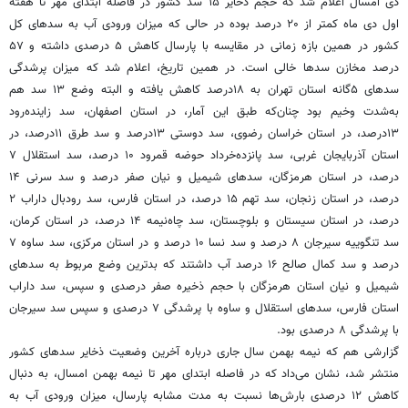
دی امسال اعلام شد که حجم ذخایر ۱۵ سد کشور در فاصله ابتدای مهر تا هفته
اول دی ماه کمتر از ۲۰ درصد بوده در حالی که میزان ورودی آب به سدهای کل
کشور در همین بازه زمانی در مقایسه با پارسال کاهش ۵ درصدی داشته و ۵۷
درصد مخازن سدها خالی است. در همین تاریخ، اعلام شد که میزان پرشدگی
سدهای ۵‌گانه استان تهران به ۱۸‌درصد کاهش یافته و البته وضع ۱۳ سد هم
به‌شدت وخیم بود چنان‌که طبق این آمار، در استان اصفهان، سد زاینده‌رود
۱۳‌درصد، در استان خراسان رضوی، سد دوستی ۱۳‌درصد و سد طرق ۱۱‌درصد، در
استان آذربایجان غربی، سد پانزده‌خرداد حوضه قمرود ۱۰ درصد، سد استقلال ۷
درصد، در استان هرمزگان، سدهای شیمیل و نیان صفر درصد و سد سرنی ۱۴
درصد، در استان زنجان، سد تهم ۱۵ درصد، در استان فارس، سد رودبال داراب ۲
درصد، در استان سیستان و بلوچستان، سد چاه‌نیمه ۱۴ درصد، در استان کرمان،
سد تنگوییه سیرجان ۸ درصد و سد نسا ۱۰ درصد و در استان مرکزی، سد ساوه ۷
درصد و سد کمال صالح ۱۶ درصد آب داشتند که بدترین وضع مربوط به سدهای
شیمیل و نیان استان هرمزگان با حجم ذخیره صفر درصدی و سپس، سد داراب
استان فارس، سدهای استقلال و ساوه با پرشدگی ۷ درصدی و سپس سد سیرجان
با پرشدگی ۸ درصدی بود.
گزارشی هم که نیمه بهمن سال جاری درباره آخرین وضعیت ذخایر سدهای کشور
منتشر شد، نشان می‌داد که در فاصله ابتدای مهر تا نیمه بهمن امسال، به دنبال
کاهش ۱۲ درصدی بارش‌ها نسبت به مدت مشابه پارسال، میزان ورودی آب به