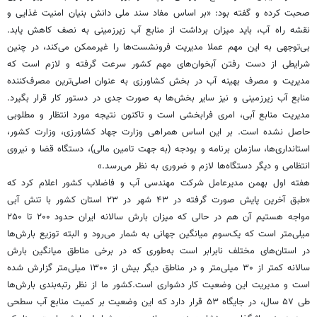
صحبت کرده و گفته بود: «بر اساس مفاد سند ملی دانش بنیان امنیت غذایی و
نقشه راه آب، باید میزان برداشت از منابع آب زیرزمینی به نصف کاهش یابد.
بی‌توجهی به این مهم عملا مدیریت فرونشست‌ها را غیرممکن می‌کند، در چنین
شرایطی از دست رفتن آبخوان‌های مهم کشور سرعت گرفته و لازم است که
مدیریت و مصرف بهینه آب در بخش کشاورزی به عنوان اصلی‌ترین مصرف‌کننده
منابع آب زیرزمینی و نیز سایر بخش‌ها به صورت جدی در دستور کار قرار بگیرد.
مدیریت منابع آبی، امری فرابخشی است و تاکنون نتیجه مورد انتظار و مطلوبی
حاصل نشده است. بر این اساس همراهی وزارت جهاد کشاورزی، وزارت کشور،
استانداری‌ها، سازمان برنامه و بودجه (به جهت تامین مالی)، دستگاه قضا و نیروی
انتظامی و دیگر دستگاه‌ها لازم و ضروری به نظر می‌رسد.»
هفته اول بهمن مدیرعامل شرکت مهندسی آب و فاضلاب کشور اعلام کرد که
«طبق آخرین پایش صورت گرفته در ۴۳ شهر در ۲۳ استان کشور با تنش آبی
مواجه هستیم آن هم در حالی که میزان بارش سالانه ایران حدود ۲۰۰ تا ۲۵۰
میلی‌متر است که یک‌سوم میانگین جهانی به شمار می‌رود و البته توزیع بارش‌ها
در استان‌های مختلف نابرابر است به‌طوری‌ که در برخی مناطق میانگین بارش
سالانه کمتر از ۳۰ میلی‌متر و در مناطق دیگر بیش از ۱۳۰۰ میلی‌متر گزارش شده
است و مدیریت این وضعیت کار دشواری است.کشور ما از نظر رتبه‌بندی بارش‌ها
طی ۵۷ سال، در جایگاه ۵۳ قرار دارد که این وضعیت بر کمیت منابع آب سطحی