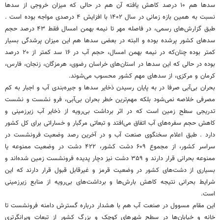
سدها هم ۱۰ درصد کاهش یافته آن هم در حالی که میزان خروجی از سدها
نسبت به همین بازه زمانی در سال ۱۴۰۲ با افزایش ۴ درصدی مواجه بوده است .
طبق گزارش‌های رسمی، در فاصله مهر تا نیمه بهمن امسال فقط ۴۳ درصد حجم
سدهای کشور پرشده بوده و البته در بعضی سدها هم این میزان پرشدگی بسیار
کمتر بوده چنان‌که در نیمه بهمن امسال، حجم آب در ۱۶ سد کمتر از ۲۰ درصد
بوده در حالی که این سدها در استان‌های خراسان رضوی، هرمزگان، زنجان، فارس،
کرمان و مرکزی، از سدهای مهم کشور محسوب می‌شوند.
بحران بی‌آبی صرفا در به پایان رسیدن ذخایر سدها و جیره‌بندی آب و اجبار به کم
مصرفی خلاصه نمی‌شود بلکه مهم‌ترین خطر بحران بی‌آبی، فرو نشست و نشست
تدریجی سطح زمین است که در اثر برداشت بی‌رویه از ذخایر آب زیرزمینی و
کاهش حجم سفره‌های آب اتفاق می‌افتد و تبعاتی مرگبار و خساراتی برای کل کشور
دارد . طبق اعلام سخنگوی صنعت آب و در آخرین رصد وضعیت فرونشست در
سراسر کشور، از مجموع ۶۰۹ دشت کشور، ۴۲۲ دشت در وضعیت ممنوعه یا
ممنوعه بحرانی قرار دارند و ۳۵۹ دشت نیز دچار پدیده فرونشست زمین شده‌اند و
بسیاری از دشت‌های کشور در وضعیت قرمز و غیرقابل قبول قرار دارند که این
شرایط بحرانی نتیجه کاهش بارش‌ها و برداشت‌های بی‌رویه از منابع زیرزمینی
است.
این مقام مسوول در صنعت آب هم با هشدار درباره گسترش دامنه فرونشست تا
خانه و خیابان‌ها در سطح شهرهای کوچک و بزرگ کشور از تبعات ویرانگرتری