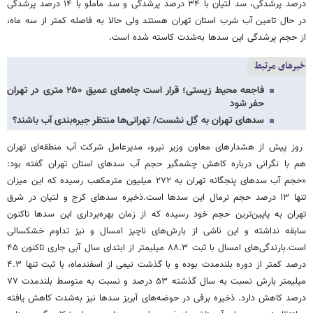
درصد پرشدگی، سد لتیان با ۳۴ درصد پرشدگی و سد ماملو با ۱۴ درصد پرشدگی
در حال تامین آب شرب استان تهران هستند ولی حالا به فاصله کمتر از سه ماه،
از حجم پرشدگی این سدها به‌شدت کاسته شده است.
خبرهای مرتبط
فاجعه محیط زیستی؛ قرار است چاه‌های عمیق ۲۵۰ متری در تهران
حفر شود
سدهای تهران به گِل نشست/ تهرانی‌ها منتظر جیره‌بندی آب باشند؟
روز پیش از هشدارهای معاون وزیر نیرو، مدیرعامل شرکت آب منطقه‌ای تهران
هم با نگرانی درباره کاهش چشمگیر حجم آب سدهای استان تهران گفته بود:
«حجم آب سدهای پنجگانه تهران به ۲۷۲ میلیون مترمکعب رسیده که این میزان
تنها ۱۳ درصد حجم نرمال این سدها است.ذخیره سدهای کرج و لتیان در شرق
تهران به پایین‌ترین حجم خود رسیده‌ که از زمان بهره‌برداری این سدها تاکنون
سابقه نداشته و این ناشی از بارش‌های ناچیز امسال و نیز تداوم خشکسالی
است.بارندگی‌های امسال با ثبت ۸۸.۳ میلیمتر از ابتدای سال آبی جاری تاکنون ۴۵
درصد کمتر از دوره بلندمدت بوده و با گذشت نیمی از اسفندماه، با ثبت تنها ۴.۳
میلیمتر بارش نسبت به سال گذشته ۵۳ درصد و نسبت به متوسط بلندمدت ۷۷
درصد کاهش دارد. ذخیره برفی در حوضه‌های آبریز سدها نیز به‌شدت کاهش یافته