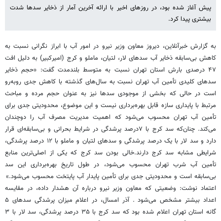
پیش آغاز شده بود، در روزهای اخیر با ارائه آخرین آمار از ذخایر سدها شدت
بیشتری پیدا کرد.
به گزارش خبرآنلاین، دیروز معاون وزیر نیرو در امور آب با ابراز نگرانی نسبت به
کاهش بی‌سابقه ذخایر آب سدهای لار، لتیان، ماملو و کرج (امیرکبیر) به دلیل افت
۴۷ درصدی بارش استان تهران نسبت به متوسط بلندمدت گفت: «حجم ذخایر
سدهای کلیدی تأمین آب تهران نسبت به سال‌های گذشته با کاهش جدی روبه‌رو
است در حالی که بخشی از موجودی سدها نیز به ‌عنوان حجم مرده و مباحث
مرتبط با پایداری سازه قابل بهره‌برداری نیست و این موضوع، محدودیتی جدی برای
تأمین آب تهران محسوب می‌شود که اهمیت مدیریت مصرف آب را دوچندان
می‌کند. چنان‌که سد کرج با ۷‌درصد پرشدگی در شرایط بحرانی و بی‌سابقه‌ای قرار
دارد و سد لار با یک درصد پرشدگی و سدهای لتیان و ماملو با ۱۲ درصد پرشدگی،
شرایطی مشابه سد کرج دارند.خالی بودن سد کرج که یکی از اصلی‌ترین منابع
تأمین آب شرب تهران محسوب می‌شود، در طول تاریخ بهره‌برداری این سد
بی‌سابقه است و محدودیتی جدی برای تأمین پایدار آب پایتخت محسوب می‌شود.»
اعتماد نوشت: وضعیتی که معاون وزیر نیرو درباره آن هشدار داده، در مقایسه
اعداد بیشتر مشخص می‌شود . آذر امسال، در اعلام میزان پرشدگی سدهای ۵
گانه استان تهران اعلام شده بود که سد کرج با ۳۵ درصد پرشدگی، سد لار با ۳