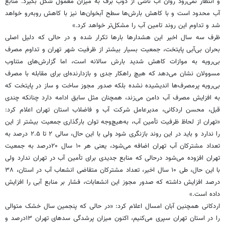
و انتظار نمی‌رود روان آب ناشی از ذوب برف به میزان معمول شکل بگیرد. منابع
آب محدود است و با کاهش بارش‌ها سطح آبخوان‌ها نیز با کاهش روبه‌رو خواهد
شد و تداوم این روند تامین آب را مشکل‌تر خواهد کرد.»
ظرف سه سال اخیر این هشدارها بارها تکرار شده و در حالی که دلیل اصلی
بحران بی‌آبی پایتخت، جمعیت بسیار بیشتر از ظرفیت شهر تهران و تداوم مصرف
بی‌رویه به موازات کاهش شدید بارش سالانه است، اما گزارش‌های متناوب
مسوولان نشان می‌دهد که هیچ راهکار جدی و بازدارنده‌ای برای مقابله با مصرف
بی‌رویه پرمصرف‌ها اندیشیده نشده بلکه صدور مجوز ساخت و ساز در پایتخت که
به افزایش مصرف آب دامن می‌زند، همچنان مثل سابق ادامه دارد چنانکه چندی
قبل، محسن اردکانی، مدیرعامل شرکت آب و فاضلاب استان تهران اعلام کرد:
«تهران از لحاظ ظرفیت تأمین آب، به‌هیچ‌وجه توان بارگذاری جمعیت بیشتر از این
را ندارد و باید در این روند بازنگری شود ولی با این حال، سالی ۲ تا ۲.۵ درصد به
تعداد مشترکان آب تهران اضافه می‌شود، یعنی هر ۱۰ سال ۲۰درصد به جمعیت
تهران افزوده می‌شود درحالی که منابع جدیدی برای تأمین آب در تهران ندارد ولی
با این حال، طی ۱۰ سال اخیر، تعداد مشترکان متقاضی انشعاب آب در استان، ۳۸
درصد افزایش داشته که صدور مجوز این انشعابات، فشار بر منابع آبی را افزایش
داده است.»
اردکانی همچنین آبان امسال اعلام کرد: «در حالی که پنجمین سال خشک متوالی
را در استان تهران سپری می‌کنیم، اکنون میزان پرشدگی سدهای تهران ۱۳‌درصد و