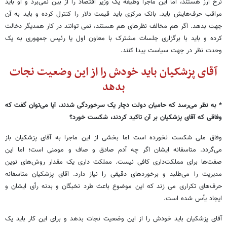
نرخ ارز هستند، اما این ماجرا وظیفه یک وزیر اقتصاد را از بین نمی‌برد و او باید
مراقب حرف‌هایش باید. بانک مرکزی باید قیمت دلار را کنترل کرده و باید به آن
جهت بدهد. اگر هم مخالف نظرهای هم هستند، نمی توانند در کار همدیگر دخالت
کرده و باید با برگزاری جلسات مشترک با معاون اول یا رئیس جمهوری به یک
وحدت نظر در جهت سیاست پیدا کنند.
آقای پزشکیان باید خودش را از این وضعیت نجات
بدهد
* به نظر می‌رسد که حامیان دولت دچار یک سرخوردگی شدند
،
آیا می‌توان گفت که
وفاقی که آقای پزشکیان بر آن تاکید کردند، شکست خورد؟
وفاق ملی شکست نخورده است اما بخشی از این ماجرا به آقای پزشکیان باز
می‌گردد. متاسفانه ایشان اگر چه آدم صادق و صاف و مومنی است؛ اما این
صفت‌ها برای مملکت‌داری کافی نیست. مملکت داری یک مقدار روش‌های نوین
مدیریت را می‌طلبد و برخوردهای دقیقی را نیاز دارد. آقای پزشکیان متاسفانه
حرف‌های تکراری می زند که این موضوع باعث طرد نخبگان و بدنه رأی ایشان و
ایجاد یأس شده است.
آقای پزشکیان باید خودش را از این وضعیت نجات بدهد و برای این کار باید یک