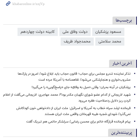
برچسب‌ها
مسعود پزشکیان
دولت وفاق ملی
کابینه دولت چهاردهم
محمد سلامتی
محمدجواد ظریف
آخرین اخبار
تذکر نماینده تندرو مجلس برای حجاب؛ قانون حجاب باید ابلاغ شود/ امروز در پارک‌ها
مشروب‌خواری و هنجارشکنی می‌شود/ تفاهمنامه با آمریکا مرده است
پزشکیان در آینه بحران؛ وقتی «میل به وفاق» جای «پاسخ‌گویی» را می‌گیرد!
شهید لاریجانی از کدام عضو شورای نگهبان مکدر بود؟/ محمد مهاجری: لاریجانی می‌گفت از اعلام
کردن ریز دلایل ردصلاحیت طفره می‌رود
فرمانده ارشد سپاه خطاب به آمریکا و اسرائیل: ملت ایران از دادخواهی خون کودکانش
نمی‌گذرد/ شهدای شجره طیبه قهرمانان واقعی ملت ایران هستند
پیام فرمانده قرارگاه خاتم برای محسن رضایی/ سرلشکر حاتمی هم تبریک گفت
پربیننده‌ترین