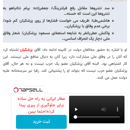
سد تندروها مقابل رفع فیلترینگ/ جعفرزاده: پیام نتانیاهو به
تندروها این است که خسته…
هاشمی‌طبا: ظریف می خواست فشارها از روی پزشکیان کم شود/
برخی عدم وفاق با پزشکیان…
واکنش عطریانفر به شایعه استعفای مسعود پزشکیان/ شعار وفاق
ملی دچار یک انحراف اساسی…
او با اشاره به حضور مخالفان دولت در کابینه ادامه داد: آقای
پزشکیان
اشتباه کرد
که آنان را در وفاق ملی مشارکت دارد زیرا آنان به دنبال منافع ملی نیستند. این
کار اشتباهی بود. البته آقای پزشکیان عضو یک حزب نیست و به هر حال، آقای
پزشکیان عضو حزب نیست که بتواند او را پشتیبانی کند. رقبا نیز سرسختانه علیه
دولت عمل می کنند.
عطار ایرانی یه راه حل ساده
برای جلوگیری از پیری پیدا
کرده!حتما ببین
ثبت خرید