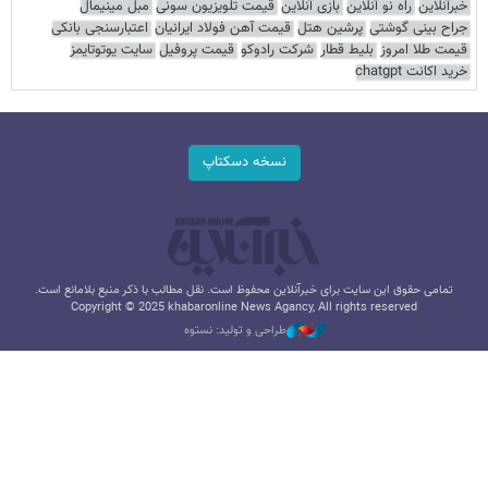
خبرآنلاین
راه نو آنلاین
بازی آنلاین
قیمت تلویزیون سونی
مبل مینیمال
جراح بینی گوشتی
پرشین هتل
قیمت آهن فولاد ایرانیان
اعتبارسنجی بانکی
قیمت طلا امروز
بلیط قطار
شرکت رادوکو
قیمت پروفیل
سایت یوتوتایمز
خرید اکانت chatgpt
نسخه دسکتاپ
تمامی حقوق این سایت برای خبرآنلاین محفوظ است. نقل مطالب با ذکر منبع بلامانع است.
Copyright © 2025 khabaronline News Agancy, All rights reserved
طراحی و تولید: نستوه