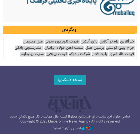
وبگردی
خبرآنلاین
راه نو آنلاین
بازی آنلاین
قیمت تلویزیون سونی
مبل مینیمال
جراح بینی گوشتی
پرشین هتل
قیمت آهن فولاد ایرانیان
اعتبارسنجی بانکی
قیمت طلا امروز
بلیط قطار
شرکت رادوکو
قیمت پروفیل
سایت یوتوتایمز
نسخه دسکتاپ
تمامی حقوق این سایت برای خبرآنلاین محفوظ است. نقل مطالب با ذکر منبع بلامانع است.
Copyright © 2025 khabaronline News Agancy, All rights reserved
طراحی و تولید: نستوه