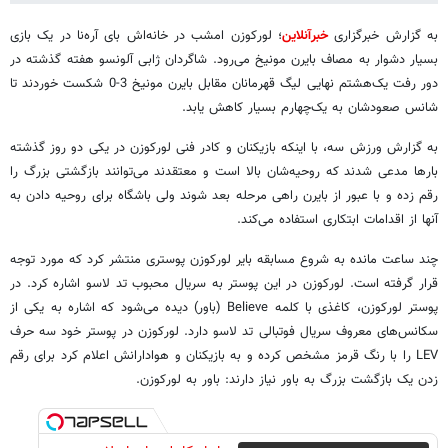
به گزارش خبرگزاری
خبرآنلاین
؛ لورکوزن امشب در خانه‌اش بای آره‌نا در یک ‏بازی
بسیار دشوار به مصاف بایرن مونیخ می‌رود. شاگردان ژابی ‏آلونسو هفته گذشته در
دور رفت یک‌هشتم نهایی لیگ قهرمانان ‏مقابل بایرن مونیخ 3-0 شکست خوردند تا
شانس صعودشان به ‏یک‌چهارم بسیار کاهش یابد. ‏
به گزارش ورزش سه، با اینکه بازیکنان و کادر فنی لورکوزن در یکی دو روز گذشته
بارها ‏مدعی شدند که روحیه‌شان بالا است و معتقدند می‌توانند بازگشتی ‏بزرگ را
رقم زده و با عبور از بایرن راهی مرحله بعد شوند ولی ‏باشگاه برای روحیه دادن به
آنها از اقدامات ابتکاری استفاده ‏می‌کند.‏
چند ساعت مانده به شروع مسابقه بایر لورکوزن پوستری منتشر ‏کرد که مورد توجه
قرار گرفته است. لورکوزن در این پوستر به ‏سریال محبوب تد لاسو اشاره کرد. در
پوستر لورکوزن، کاغذی با ‏کلمه ‏Believe‏ (باور) دیده می‌شود که اشاره به یکی از
‏سکانس‌های معروف سریال فوتبالی تد لاسو دارد. لورکوزن در ‏پوستر خود سه حرف
‏LEV‏ را با رنگ قرمز مشخص کرده و به ‏بازیکنان و هوادارانش اعلام کرد برای رقم
زدن یک بازگشت بزرگ به ‏باور نیاز دارند: باور به لورکوزن. ‏