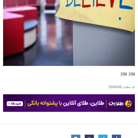
258 258
کد مطلب
2036558