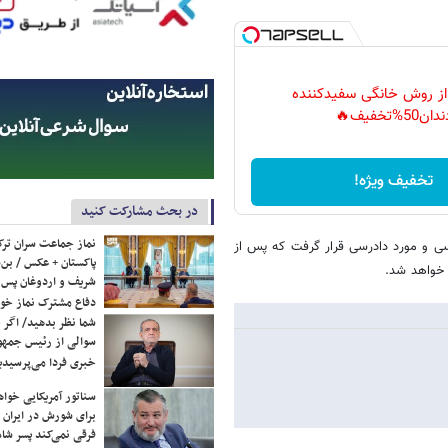
 از روش خانگی سفیدکننده
دان50%تخفیف🔥
تخفیف ویژه!
در بحث مشارکت کنید
نماز جماعت سران ترک
 در شعبه ۳۹ دیوان عالی کشور بررسی و مورد دادرسی قرار گرفت که پس از
پاکستان + عکس / بن‌س
 خواهد شد.
شریف و اردوغان پس ا
دفاع مشترک نماز خوا
شما نظر بدهید/ اگر خ
سوالی از رئیس جمه
خبری فردا می‌پرسیدی
سناتور آمریکایی خواه
برای شورش در ایران 
فرقی نمی‌کند پسر شاه 