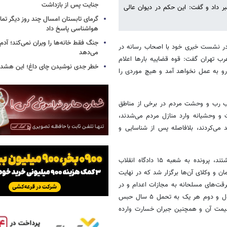
جنایت پس از بازداشت
 داد و گفت: این حکم در دیوان عالی
گرمای تابستان امسال چند روز دیگر تما
هواشناسی پاسخ داد
جنگ فقط خانه‌ها را ویران نمی‌کند؛ آدم‌
گوی قوه قضائیه اصغر جهانگیر امروز ۲۲ اسفندماه در نشست خبری خود با اصحاب رسانه در
می‌دهد
رب تهران گفت: قوه قضاییه بارها اعلام
خطر جدی نوشیدن چای داغ؛ این هشدار 
و به عمل نخواهد آمد و هیچ موردی را
جب رب و وحشت مردم در برخی از مناطق
 و وحشیانه وارد منازل مردم می‌شدند،
 می‌کردند، بلافاصله پس از شناسایی و
جهانگیر گفت: با دستور دادستان تهران که نظارت ویژه‌ای در این پرونده داشتند، پرونده به شعبه ۱۵ دادگاه انقلاب
ن و وکلای آن‌ها برگزار شد که در نهایت
قت‌های مسلحانه به مجازات اعدام و در
مورد اتهام مشارکت در ضرب‌وجرح عمدی ضمن پرداخت دیه متهمین ردیف اول و دوم هر یک به تحمل ۵ سال حبس
یمت‌ آن و همچنین جبران خسارت وارده