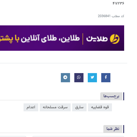
۴۷۲۳۶
کد مطلب
2036841
برچسب‌ها
قوه قضاییه
سارق
سرقت مسلحانه
اعدام
نظر شما