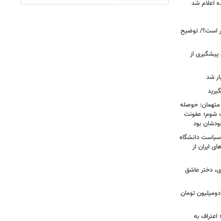
ه اعلام شد
خبر است؟/ توضیح
 پیشگیری از
یرید
 متهمان: حوصله
پزشک شوم؛ عفونت
ودشان بود
، وقتی سیاست دانشگاه
ای ایران از
ی، دختر عاشق
دومیلیون تومان
 اعتراف به