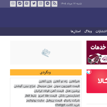
شنبه ۱۷ مرداد ۱۴۰۵
انتشارات
وبلاگ
استان‌ها
وبگردی
خبرآنلاین
راه نو آنلاین
بازی آنلاین
قیمت تلویزیون سونی
مبل مینیمال
جراح بینی گوشتی
پرشین هتل
قیمت آهن فولاد ایرانیان
اعتبارسنجی بانکی
قیمت طلا امروز
بلیط قطار
شرکت رادوکو
قیمت پروفیل
سایت یوتوتایمز
خرید اکانت chatgpt