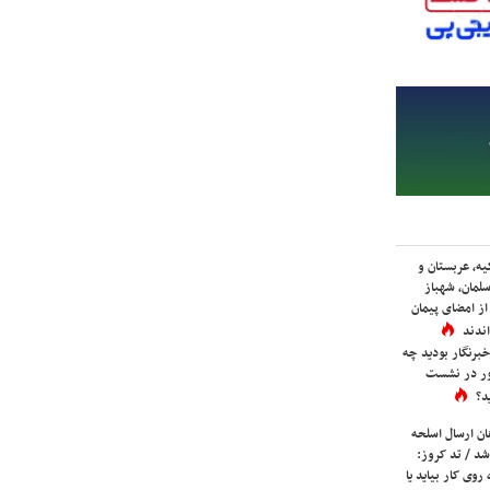
یه، عربستان و
لمان، شهباز
ز امضای پیمان
ندند
برنگار بودید چه
ور در نشست
د؟
ان ارسال اسلحه
شد / تد کروز:
روی کار بیاید یا