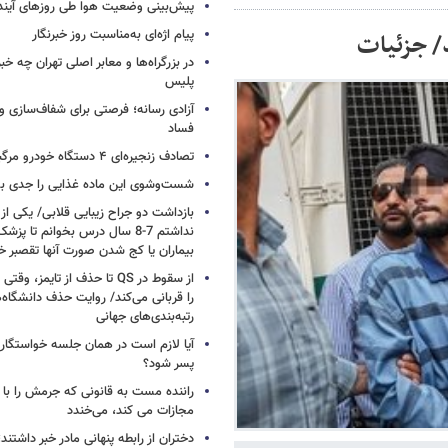
پیش‌بینی وضعیت هوا طی روزهای آیند
پیام اژه‌ای به‌مناسبت روز خبرنگار
در بزرگراه‌ها و معابر اصلی تهران چه 
پلیس
آزادی رسانه؛ فرصتی برای شفاف‌سازی و
فساد
تصادف زنجیره‌ای ۴ دستگاه خودرو مرگبار شد
شست‌وشوی این ماده غذایی را جدی بگ
بازداشت دو جراح زیبایی قلابی/ یکی از
نداشتم 7-8 سال درس بخوانم تا 
بیماران یا کج شدن صورت آنها تقصبر خ
از سقوط در QS تا حذف از تایمز
را قربانی می‌کند/ روایت حذف دانشگاه‌ه
رتبه‌بندی‌های جهانی
آیا لازم است در همان جلسه خواستگار
پسر شود؟
راننده مست به قانونی که جرمش را با 
مجازات می کند، می‌خندد
دختران از رابطه پنهانی مادر خبر داشتند؛