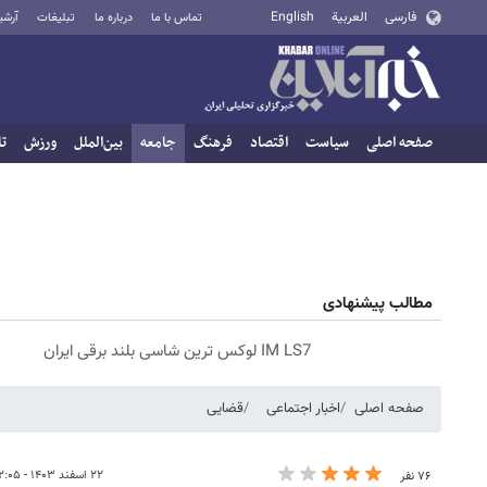
فارسی
العربية
English
تماس با ما
درباره ما
تبلیغات
آرشی
صفحه اصلی
سیاست
اقتصاد
فرهنگ
جامعه
بین‌الملل
ورزش
تا
مطالب پیشنهادی
IM LS7 لوکس ترین شاسی بلند برقی ایران
صفحه اصلی
اخبار اجتماعی
قضایی
۲۲ اسفند ۱۴۰۳ - ۱۲:۰۵
۷۶ نفر