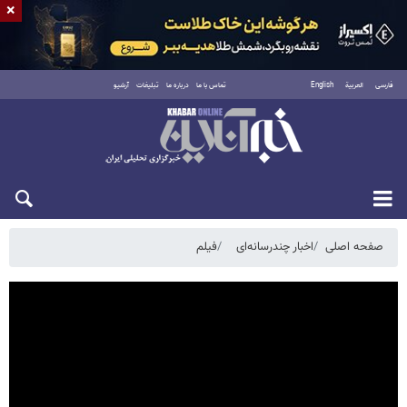
×
فارسی
العربية
English
تماس با ما
درباره ما
تبلیغات
آرشیو
یکشنبه ۱۸ مرداد ۱۴۰۵
صفحه اصلی
اخبار چندرسانه‌ای
فیلم