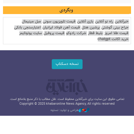
وبگردی
خبرآنلاین
راه نو آنلاین
بازی آنلاین
قیمت تلویزیون سونی
مبل مینیمال
جراح بینی گوشتی
پرشین هتل
قیمت آهن فولاد ایرانیان
اعتبارسنجی بانکی
قیمت طلا امروز
بلیط قطار
شرکت رادوکو
قیمت پروفیل
سایت یوتوتایمز
خرید اکانت chatgpt
نسخه دسکتاپ
تمامی حقوق این سایت برای خبرآنلاین محفوظ است. نقل مطالب با ذکر منبع بلامانع است.
Copyright © 2025 khabaronline News Agancy, All rights reserved
طراحی و تولید: نستوه