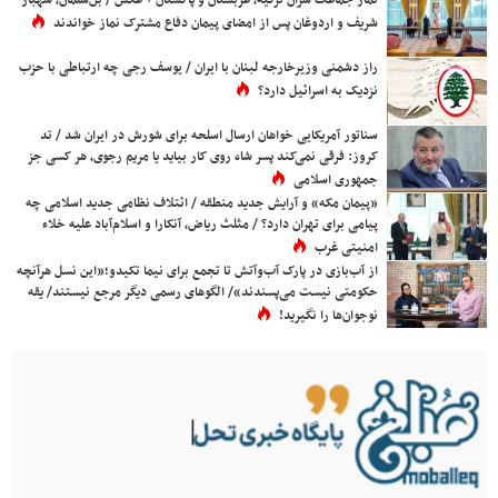
نماز جماعت سران ترکیه، عربستان و پاکستان + عکس / بن‌سلمان، شهباز
شریف و اردوغان پس از امضای پیمان دفاع مشترک نماز خواندند
راز دشمنی وزیرخارجه لبنان با ایران / یوسف رجی چه ارتباطی با حزب
نزدیک به اسرائیل دارد؟
سناتور آمریکایی خواهان ارسال اسلحه برای شورش در ایران شد / تد
کروز: فرقی نمی‌کند پسر شاه روی کار بیاید یا مریم رجوی، هر کسی جز
جمهوری اسلامی
«پیمان مکه» و آرایش جدید منطقه / ائتلاف نظامی جدید اسلامی چه
پیامی برای تهران دارد؟ / مثلث ریاض، آنکارا و اسلام‌آباد علیه خلاء
امنیتی غرب
از آب‌بازی در پارک آب‌وآتش تا تجمع برای نیما تکیدو؛«این نسل هرآنچه
حکومتی نیست می‌پسندند»/ الگوهای رسمی دیگر مرجع نیستند/ یقه
نوجوان‌ها را نگیرید!