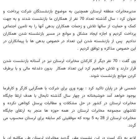
مدیرمخابرات منطقه لرستان همچنین به موضوع بازنشستگان شرکت پرداخت و
عنوان کرد : سال گذشته تعداد 70 نفر از همکاران ما بازنشست شدند و به جهت
کمک و حمایت از سالها تلاش و زحمات همکاران بدهی آنها را به تامین اجتماعی
پرداخت کردیم و اجازه ایجاد مشکل و موانع در مسیر بازنشسته شدن همکاران
ندادیم پس از بازنشسته شدن این تعداد در خصوص بدهی ها با پیمانکاران در
این خصوص مذاکره و توافق کردیم .
وی گفت : 70 نفر دیگر از کارکنان مخابرات لرستان نیز در آستانه بازنشست شدن
قرار دارند و تلاش خواهیم کرد این تعداد همکار بدون دغدغه مالی و با برطرف
کردن موانع بازنشست شوند.
شمسی فر در پایان تاکید کرد : بهره وری برای شرکت با همگرایی کارگر و کارفرما
بوجود خواهد آمد خوشبختانه در چهار سال گذشته تابحال با هدف ارتقا جایگاه
مخابرات لرستان در کشور در حل مشکلات و مطالبات پرسنل کوتاهی نکرده و
تلاشهای مجموعه مخابرات لرستان در همه حوزه ها منجر به ارتقای جایگاه
مخابرات لرستان از 28 به 5 بوده که موفقیتی کم سابقه برای لرستان محسوب می
گردد.
لازم به ذکر است در این نشست مقرر گردید مخابرات لرستان طی مکاتبه ای با