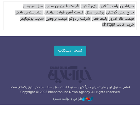
خبرآنلاین
راه نو آنلاین
بازی آنلاین
قیمت تلویزیون سونی
مبل مینیمال
جراح بینی گوشتی
پرشین هتل
قیمت آهن فولاد ایرانیان
اعتبارسنجی بانکی
قیمت طلا امروز
بلیط قطار
شرکت رادوکو
قیمت پروفیل
سایت یوتوتایمز
خرید اکانت chatgpt
نسخه دسکتاپ
تمامی حقوق این سایت برای خبرآنلاین محفوظ است. نقل مطالب با ذکر منبع بلامانع است.
Copyright © 2025 khabaronline News Agancy, All rights reserved
طراحی و تولید: نستوه