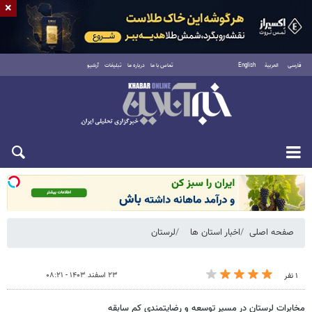
×
فارسی
العربية
English
تماس با ما
درباره ما
تبلیغات
آرشیو
شنبه ۱۷ مرداد ۱۴۰۵
صفحه اصلی
اخبار استان ها
لرستان
۲۳ اسفند ۱۴۰۳ - ۰۸:۲۱
۱ نفر
مخابرات لرستان در مسیر توسعه و رضایتمندی کم سابقه