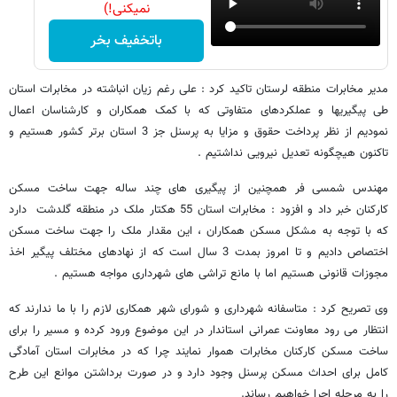
نمیکنی!)
باتخفیف بخر
مدیر مخابرات منطقه لرستان تاکید کرد : علی رغم زیان انباشته در مخابرات استان
طی پیگیریها و عملکردهای متفاوتی که با کمک همکاران و کارشناسان اعمال
نمودیم از نظر پرداخت حقوق و مزایا به پرسنل جز 3 استان برتر کشور هستیم و
تاکنون هیچگونه تعدیل نیرویی نداشتیم .
مهندس شمسی فر همچنین از پیگیری های چند ساله جهت ساخت مسکن
کارکنان خبر داد و افزود : مخابرات استان 55 هکتار ملک در منطقه گلدشت دارد
که با توجه به مشکل مسکن همکاران ، این مقدار ملک را جهت ساخت مسکن
اختصاص دادیم و تا امروز بمدت 3 سال است که از نهادهای مختلف پیگیر اخذ
مجوزات قانونی هستیم اما با مانع تراشی های شهرداری مواجه هستیم .
وی تصریح کرد : متاسفانه شهرداری و شورای شهر همکاری لازم را با ما ندارند که
انتظار می رود معاونت عمرانی استاندار در این موضوع ورود کرده و مسیر را برای
ساخت مسکن کارکنان مخابرات هموار نمایند چرا که در مخابرات استان آمادگی
کامل برای احداث مسکن پرسنل وجود دارد و در صورت برداشتن موانع این طرح
را به مرحله اجرا خواهیم رساند.