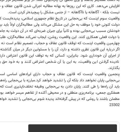
به دست همدیگر بدهند و برای تحقق آن چاره‌جوئی کنند. در برابر همدیگر قرار گر
افزایش می‌دهد. کاری که این روزها به بهانه مطالبه اجرائی شدن قانون عفاف
نیست بلکه - آگاهانه یا ناآگاهانه – از جنس مشکل را پیچیده‌تر کردن است.
واقعیت سوم اینست که بی‌حجابی در تاریخ نظام جمهوری اسلامی، پدیده‌ایست 
دولت کنونی خود را موظف به حل این مشکل می‌داند ولی مطالبه‌گران اولاً باید ب
خودشان مسبب بی‌حجابی بوده و ثانیاً برای جبران ضربه‌ای که در آن دولت به جا
با دولت فعلی همکاری کنند. این واقعیت روشن، ایجاب نمی‌کند مطالبه‌گران، طلبک
چهارمین واقعیت اینست که توقف قانون عفاف و حجاب، تصمیم نظام است 
اگر درباره این قانون نظری داشته و دارد، آن را با مسئولین دیگر در میان گذاشته
از اجرای آن خودداری شود. بنابراین، کسانی که به توقف این قانون اعتراض دارند
نادیده گرفتن این واقعیت، به این یا آن شخص اعتراض کنند و به خود حق بد
بگذارند.
پنجمین واقعیت اینست که قانون عفاف و حجاب دارای ایرادهای اساسی است ک
بی‌حجابی پایان نخواهد داد بلکه آن را تشدید خواهد کرد.مبارزه با بی‌حجابی راه
باید آن راه‌ها را طی کنند. پایان دادن به بی‌حجابی وظیفه تخلف‌ناپذیری است که
همفکری جمعی، برنامه‌ریزی منطقی و در محیطی آکنده از تفاهم میسر خواهد بود.
مطمئن باشند با روشی که در پیش گرفته‌اند پدیده شوم بی‌حجابی را تشدید خواهن
23302