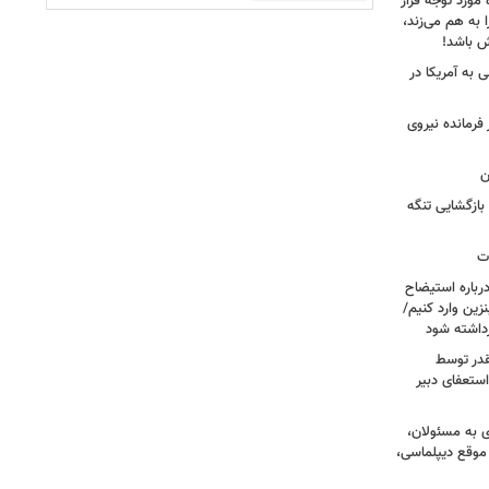
 مورد توجه قرار
 به هم می‌زند،
ش باشد!
 به آمریکا در
فرمانده نیروی
ن
بازگشایی تنگه
ات
رباره استیضاح
زین وارد کنیم/
رداشته شود
قدر توسط
ستعفای دبیر
ی به مسئولان،
موقع دیپلماسی،