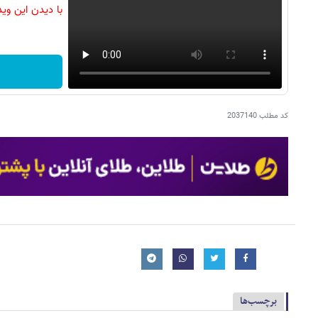
با دیدن این وی
کد مطلب
2037140
برچسب‌ها