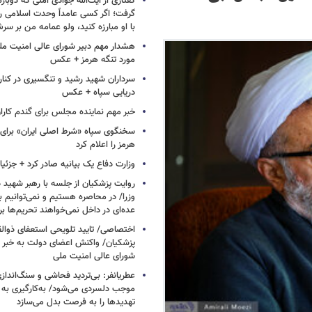
گفتاری از آیت‌الله جوادی آملی که دوباره
گرفت؛ اگر کسی عامداً وحدت اسلامی را
با او مبارزه کنید، ولو عمامه من بر سر
هشدار مهم دبیر شورای عالی امنیت ملی
مورد تنگه هرمز + عکس
سرداران شهید رشید و تنگسیری در کنار 
دریایی سپاه + عکس
خبر مهم نماینده مجلس برای گندم کارا
سخنگوی سپاه «شرط اصلی ایران» برای 
هرمز را اعلام کرد
وزارت دفاع یک بیانیه صادر کرد + جزئی
روایت پزشکیان از جلسه با رهبر شهید د
وزرا/ در محاصره هستیم و نمی‌توانیم بن
عده‌ای در داخل نمی‌خواهند تحریم‌ها ب
اختصاصی/ تایید تلویحی استعفای ذوال
پزشکیان/ واکنش اعضای دولت به خبر ا
شورای عالی امنیت ملی
عطریانفر: بی‌تردید فحاشی و سنگ‌انداز
موجب دلسردی می‌شود/ به‌کارگیری به 
تهدیدها را به فرصت بدل می‌سازد