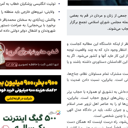
توئیت انگلیسی پزشکیان خطاب به آمریکا
ولایتی: نیروهای خارجی باید منطقه را 
 جمعی از زنان و مردان در قم به بعضی
واکنش زیدآبادی به سخنان محمدباقر خر
ازجمله مجلس شورای اسلامی تجمع برگزار
برخورد با بی‌حجابی/ به صراحت دستور 
حجاب می‌شوند.
شهروندان و اشغال دوایر دولتی داده ا
ر از اینکه خاستگاه این مطالبه کجاست و
ن انتظار وجود دارد که به چند واقعیت توجه
ن کار عاید آنها و کشور می‌شود. اگر به
این اقدامشان دستاوردی داشته باشند و یا
ست مشترک تمام مسئولان نظام، جناح‌ها،
انی است. بنابراین، نسبت دادن ضدیت با
ه‌اش به تشویق او همواره با حجاب برتر
ین روش‌های ترویج حجاب است. بنابراین،
‌ها او را به عناصر اهل تزویر صدر اسلام
 جبران نکند، باید در دادگاه عدل الهی
نی با چنین شخصی است.
ی‌شود، راه درست اینست که همگان دست