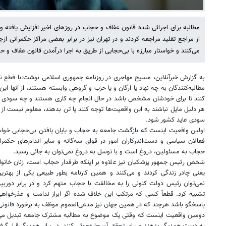
مطالبه برای اجرائی شده قانون عفاف و حجاب در روزهای اخیر افزایش یافته و
از مراجع تقلید مراجعه کردند و در تهران نیز در برابر بعضی مراکز حکمرانی 
می‌کنند و خواستار مبارزه با بی‌حجابی از طریق به اجرا درآمدن قانون عفاف و 
به گزارش خبرآنلاین، مسیح مهاجری در روزنامه جمهوری اسلامی نوشت:با قطع‌ نظ
مطالبه‌کنندگان به چه نهاد یا ارگان و یا حزب و گروهی وابسته هستند، از آنها ای
کنند تا برای خودشان مشخص باشد در حال انجام چه کاری هستند و چه سودی از ای
هر دلیل مایل نباشند به این واقعیت‌ها توجه کنند یا تن بدهند، معلوم نیست از 
سودی عاید کشور شود.
اولین واقعیت اینست که بازگشت جامعه به حجاب و پایان یافتن بی‌حجابی خوا
فعالان سیاسی و دست‌اندرکاران امور در قوای سه‌گانه و سایر اندام‌های حکمر
حجاب به مسئولین، دروغ است و با توسل به دروغ نمی‌توان به جائی رسید.
شخص رئیس‌ جمهور پزشکیان نیز علاوه بر اینکه طرفدار حجاب است، زنان خانواد
یعنی چادر زندگی کردند و می‌کنند و همین کارنامه بطور طبیعی یکی از بهتر
نمی‌توان رئیس‌ دولت کنونی را به مخالفت با حجاب متهم کرد و در برابر دوربین
تشبیه کرد. قطعاً کسی که مرتکب این خلاف شده اگر ابراز ندامت و عذرخواهی و
پاسخگو باشد هرچند که در همین جهان نیز مدعی‌العموم موظف به برخورد قانو
دومین واقعیت اینست که وقتی یک موضوع به مطالبه مشترک جامعه تبدیل م