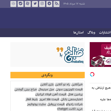
شنبه ۱۷ مرداد ۱۴۰۵
انتشارات
وبلاگ
استان‌ها
وبگردی
خبرآنلاین
راه نو آنلاین
بازی آنلاین
هیچ ارتباطی به
قیمت تلویزیون سونی
مبل مینیمال
جراح بینی گوشتی
پرشین هتل
قیمت آهن فولاد ایرانیان
اعتبارسنجی بانکی
قیمت طلا امروز
بلیط قطار
ها علیه
شرکت رادوکو
قیمت پروفیل
سایت یوتوتایمز
خرید اکانت chatgpt