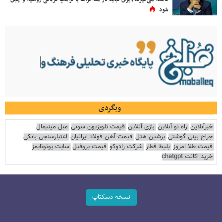
شود
وبگردی
خبرآنلاین
راه نو آنلاین
بازی آنلاین
قیمت تلویزیون سونی
مبل مینیمال
جراح بینی گوشتی
پرشین هتل
قیمت آهن فولاد ایرانیان
اعتبارسنجی بانکی
قیمت طلا امروز
بلیط قطار
شرکت رادوکو
قیمت پروفیل
سایت یوتوتایمز
خرید اکانت chatgpt
نسخه دسکتاپ