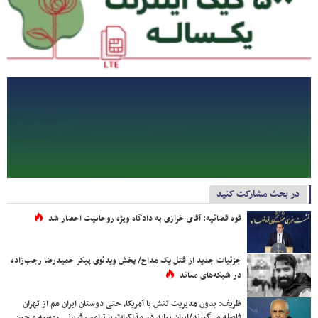
در بحث مشارکت کنید
قوه قضائیه: آقای خرازی به دادگاه ویژه روحانیت احضار شد
جزئیات جدید از قتل یک مداح/ پخش ویدئوی پیکر حمیدرضا رجب‌زاده
در شبکه‌های معاند
ظریف: بدون مدیریت تنش با آمریکا، حتی دوستان ایران هم از تهران
فاصله می‌گیرند/ایران نباید در مذاکرات با ترامپ قربانی روسیه و چین