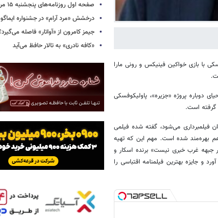
صفحه اول روزنامه‌های پنجشنبه ۱۵ مرداد ۱۴۰۵
درخشش «مرد آرام» در جشنواره ایماگو ا
جیمز کامرون از «آواتار» فاصله می‌گیرد؟
«کافه نادری» به تالار حافظ می‌آید
سکی با بازی خواکین فینیکس و رونی مارا
ای دوباره پروژه «جزیره»، پاولیکوفسکی
 گرفته است.
ان فیلمبرداری می‌شود، گفته شده فیلمی
از کمک مالی ۲۰۰ هزار یورویی آلمان هم بهره‌مند شده است. مهم این که تهیه
ر جبهه غرب خبری نیست» برنده اسکار و
سکار امسال را به دست آورد و جایزه بهترین فیلمنامه اقتباسی را