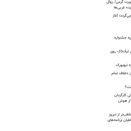
رت گرمی/ زوال
ید» غربی‌ها
جرا بازمی‌گردد؛ آغاز
یزه جشنواره
 تیک‌تاک روی
ه نیویورک
ز «غلاف تمام
ست؟
ی کارگردان
 از هوش
طب‌تر از دیروز
بان برنامه‌های