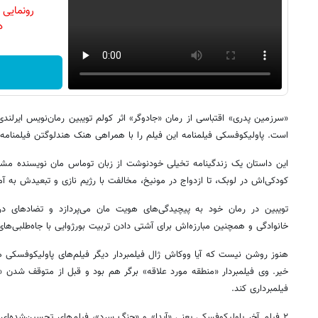
رونمایی
دن
«سرزمین پدری» اقتباسی از رمان «جادوگر» اثر کولم تویبین رمان‌نویس ایرلند
است. پاولیکوفسکی فیلمنامه این فیلم را با همراهی هنک هندلوگتن فیلمنامه
این داستان یک زندگینامه تخیلی خودنوشت از زبان توماس مان نویسنده مشهو
کودکی‌اش در لوبک، تا ازدواج در مونیخ، مخالفت با رژیم نازی و تبعیدش به آمر
تویبین در رمان خود به پیچیدگی‌های هویت مان می‌پردازد و تضادهای 
خانوادگی و همچنین مبارزه‌اش برای آشتی دادن تربیت بورژوایی با جاه‌طلبی‌ها
هنوز روشن نیست که آیا ووکاش ژال فیلمبردار دیگر فیلم‌های پاولیکوفسکی ه
خیر. وی فیلمبردار «منطقه مورد علاقه» برگر هم بود و قبل از متوقف شدن «جز
فیلمبرداری کند.