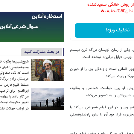
 از روش خانگی سفیدکننده
دان50%تخفیف🔥
تخفیف ویژه!
ی، یکی از رمان نویسان بزرگ قرن بیستم
در بحث مشارکت کنید
 نویس «بابل برلین» نوشته است.
شیخ‌نشین‌ها چگونه فک
مسجدجامعی: عمان تن
ر آلمانی است و زندگی وی را از دوران
است که نگاه متفاوتی 
یکا روایت می‌کند.
عربستان برادر بزرگ‌
مسلط خلیج فارس ا
درونی او بین خواست‌ شخصی و وظایف
ابوالفتح: برای ترامپ
ی هنری‌اش را به تصویر می‌کشد.
سر کار باشد یا عمامه/
تغییر حکومت نیست/ 
م وی را در این فیلم همراهی می‌کند یا
در توقف حملات نقش
یره» قرار بود آن را برای پاولیکوفسکی
۲ فیلم آخر پاولیکوفسکی یعنی «آیدا» و «جنگ سرد»، فیلم‌های تحسین‌شده‌ای بودند که هر ۲ سیاه و سفید فیلمبرداری