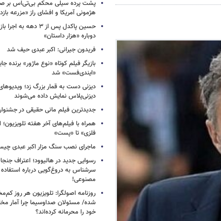
پشت پرده سیلی محکم بی‌تی‌اس بر صو
هژمونی آمریکا و افشای راز «مزرعه بازد
حسین پاکدل پس از ۳ دهه به ا
دوباره «هزار داستان»
فریدون جیرانی: اکبر عبدی حیف شد
بازیگر فیلم کوتاه «نوع ماژور» برنده جا
«ایندی‌فست» شد
دیزنی دست به قمار بزرگ زد؛ ویدیوهای
دیزنی‌پلاس نمایش داده می‌شوند
جدیدترین فیلم مانی حقیقی در جشنوار
همراه با فیلم‌های آخر هفته تلویزیون؛ ا
فلزی» تا «پست»
ماجرای نصب سنگ مزار اکبر عبدی چی
رسوایی جدید در هالیوود؛ اعتراف جنجال
سرشناس به دروغ‌گویی درباره استفاده
مصنوعی!
روزنامه اصولگرا: تلویزیون هر روز کم‌مخا
شده/ مسئولان صداوسیما چرا آمار مخاط
خود را محرمانه کرده‌اند؟