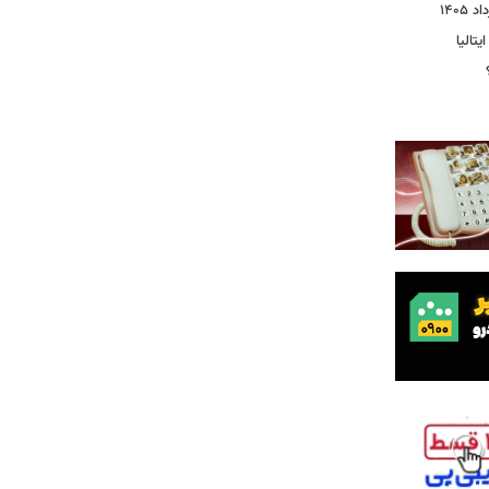
یتالیا