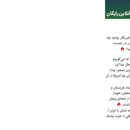
برنگار بودید چه
ور در نشست
د؟
که می‌گوییم
حال مذاکره
ران معجزه بود/
ن بود آمریکا از آن
یه، عربستان و
لمان، شهباز
ز امضای پیمان
ندند
لبنان با ایران /
ی با حزب نزدیک