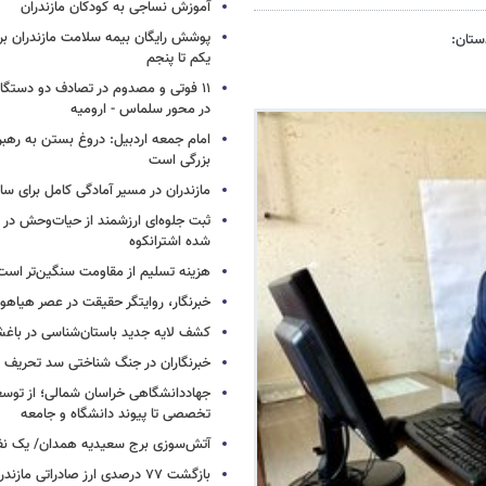
آموزش نساجی به کودکان مازندران
پوشش رایگان بیمه سلامت مازندران ب
ستان:
یکم تا پنجم
۱۱ فوتی و مصدوم در تصادف دو دستگاه 
در محور سلماس - ارومیه
امام جمعه اردبیل: دروغ بستن به رهبر
بزرگی است
مازندران در مسیر آمادگی کامل برای س
ثبت جلوه‌ای ارزشمند از حیات‌وحش در
شده اشترانکوه
هزینه تسلیم از مقاومت سنگین‌تر است
خبرنگار، روایتگر حقیقت در عصر هیاهوی
کشف لایه جدید باستان‌شناسی در باغش
خبرنگاران در جنگ شناختی سد تحریف 
جهاددانشگاهی خراسان شمالی؛ از توس
تخصصی تا پیوند دانشگاه و جامعه
آتش‌سوزی برج سعیدیه همدان/ یک نف
بازگشت ۷۷ درصدی ارز صادراتی مازندران