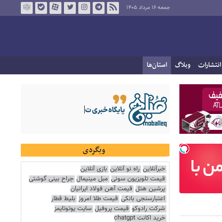
جمعه ۱۶ مرداد ۱۴۰۵
انتشارات
وبلاگ
استان‌ها
وبگردی
خبرآنلاین
راه نو آنلاین
بازی آنلاین
قیمت تلویزیون سونی
مبل مینیمال
جراح بینی گوشتی
پرشین هتل
قیمت آهن فولاد ایرانیان
اعتبارسنجی بانکی
قیمت طلا امروز
بلیط قطار
شرکت رادوکو
قیمت پروفیل
سایت یوتوتایمز
خرید اکانت chatgpt