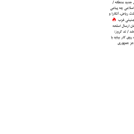
 جدید منطقه /
اسلامی چه پیامی
لث ریاض، آنکارا و
 امنیتی غرب
ان ارسال اسلحه
شد / تد کروز:
روی کار بیاید یا
جز جمهوری