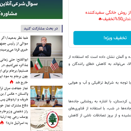
 از روش خانگی سفیدکننده
دان50%تخفیف🔥
در بحث مشارکت کنید
تخفیف ویژه!
شما نظر بدهید/ اگر خ
سوالی از رئیس جمه
خبری فردا می‌پرسیدی
ده و آلمان نشان داده است که استفاده از
ابوالفتح: حتی زمانی 
لا، می‌تواند به کاهش خطای رانندگان و
مذاکره نمی‌کنیم، در 
هستیم/ برجام برای ای
چون برجام به سود ایرا
خارج شد
با توجه به شرایط ترافیکی و آب و هوایی
نماز جماعت سران ترک
پاکستان + عکس / بن‌س
شریف و اردوغان پس ا
ردستان، با اشاره به روشنایی جاده‌ها
دفاع مشترک نماز خوا
ده‌ها در شب، با استفاده از فناوری‌های
راز دشمنی وزیرخارجه 
بخشیده و از بروز تصادفات ناشی از کاهش
یوسف رجی چه ارتباط
به اسرائیل دارد؟