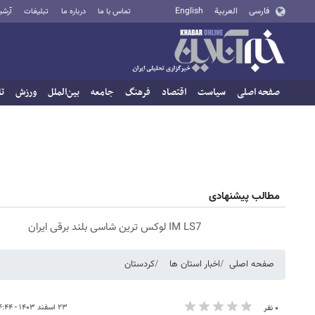
فارسی
العربية
English
تماس با ما
درباره ما
تبلیغات
آرشی
صفحه اصلی
سیاست
اقتصاد
فرهنگ
جامعه
بین‌الملل
ورزش
تا
مطالب پیشنهادی
IM LS7 لوکس ترین شاسی بلند برقی ایران
صفحه اصلی
اخبار استان ها
کردستان
۲۳ اسفند ۱۴۰۳ - ۱۴:۴۴
۰ نفر