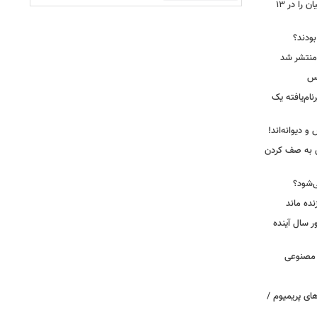
جاسوس‌افزار چینی «لایت‌اسپای»، قربانیان را در ۱۳
 بودند؟
کس
ییرنام‌یافته یک
 دیوانه‌اند!
ی به صف کردن
ی‌شود؟
نده ماند
سال آینده
 مصنوعی
ای پریمیوم /