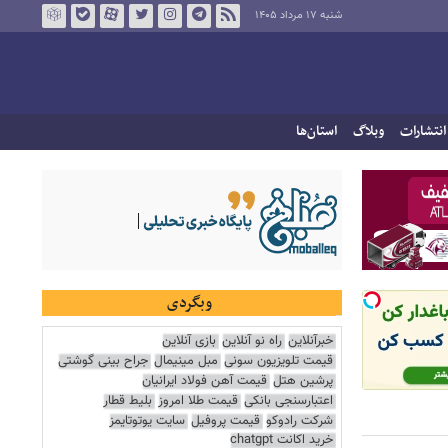
شنبه ۱۷ مرداد ۱۴۰۵
انتشارات
وبلاگ
استان‌ها
وبگردی
خبرآنلاین
راه نو آنلاین
بازی آنلاین
قیمت تلویزیون سونی
مبل مینیمال
جراح بینی گوشتی
پرشین هتل
قیمت آهن فولاد ایرانیان
اعتبارسنجی بانکی
قیمت طلا امروز
بلیط قطار
شرکت رادوکو
قیمت پروفیل
سایت یوتوتایمز
خرید اکانت chatgpt