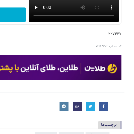
۲۲۷۲۲۷
کد مطلب
2037275
برچسب‌ها