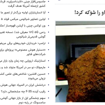
کشور ازجمله آمریکا هدف گرفت
و را شوکه کرد!
آیا انسان‌تباران اولیه بزرگ‌تر از تصور ما
اولین تصاویر شیائومی میکس فولد ۵ منتشر شد
ون لوکس چینی با آپشن قهوه‌ساز /ع
ردمی ۱۷C ۵G معرفی شد/ نسخه تغ
گوشی قدیمی‌تر شیائومی
ترامپ: خریداران خودروهای برقی مریض و
«دستیار هوش مصنوعی»؛ پروژه‌ای برا
شرکت‌های فناور
استارلینک اروپایی چه زمان وارد بازار م
مارمولک دو سر در آمریکا متولد شد و ز
حسین افشین: شاخص‌های علمی کشور 
نزولی می‌شوند
درخشش ایران در المپیاد جهانی هوش
رقیب آینده F-35 چه مشخصاتی دارد؟
سهم چشمگیر اپل از بازار جهانی گوشی‌ه
سامسونگ در رتبه دوم