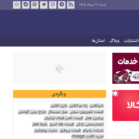
شنبه ۱۷ مرداد ۱۴۰۵
انتشارات
وبلاگ
استان‌ها
وبگردی
خبرآنلاین
راه نو آنلاین
بازی آنلاین
قیمت تلویزیون سونی
مبل مینیمال
جراح بینی گوشتی
پرشین هتل
قیمت آهن فولاد ایرانیان
اعتبارسنجی بانکی
قیمت طلا امروز
بلیط قطار
شرکت رادوکو
قیمت پروفیل
سایت یوتوتایمز
خرید اکانت chatgpt