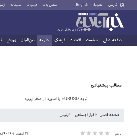
فارسی
العربية
English
تماس با ما
درباره ما
تبلیغات
آرشی
صفحه اصلی
سیاست
اقتصاد
فرهنگ
جامعه
بین‌الملل
ورزش
تا
مطالب پیشنهادی
ترید EURUSD با اسپرد از صفر پیپ
صفحه اصلی
اخبار اجتماعی
پلیس
۲۳ اسفند ۱۴۰۳ - ۱۵:۲۹
۰ نفر