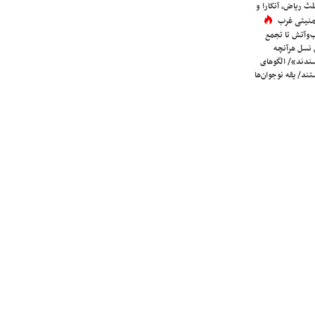
لث ریاض، آنکارا و
 امنیتی غرب
ب‌وآتش تا تجمع
 نسل هرآنچه
دند»/ الگوهای
ند/ یقه نوجوان‌ها