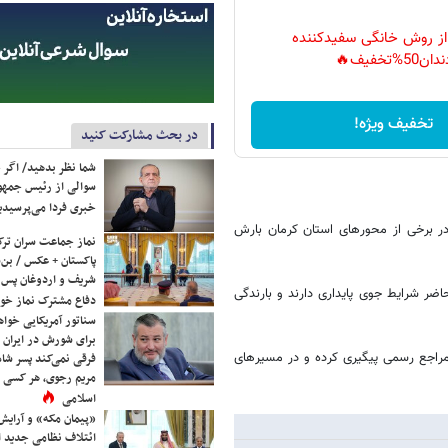
 از روش خانگی سفیدکننده
دان50%تخفیف🔥
تخفیف ویژه!
در بحث مشارکت کنید
شما نظر بدهید/ اگر خ
سوالی از رئیس جمه
خبری فردا می‌پرسیدی
ر برخی از محورهای استان کرمان بارش
نماز جماعت سران ترک
پاکستان + عکس / بن‌س
شریف و اردوغان پس ا
اضر شرایط جوی پایداری دارند و بارندگی
دفاع مشترک نماز خوا
سناتور آمریکایی خواه
برای شورش در ایران 
ق مراجع رسمی پیگیری کرده و در مسیرهای
فرقی نمی‌کند پسر شاه 
مریم رجوی، هر کسی 
اسلامی
«پیمان مکه» و آرایش
ائتلاف نظامی جدید 