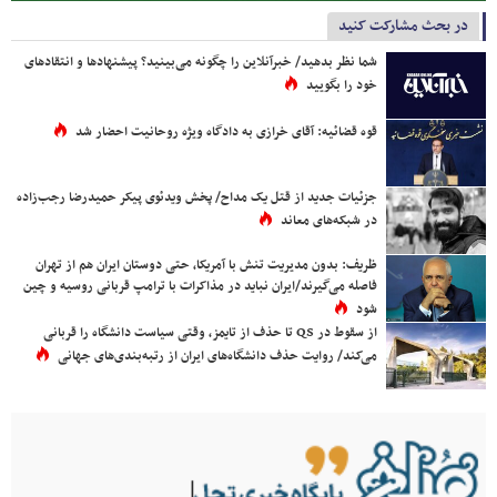
در بحث مشارکت کنید
شما نظر بدهید/ خبرآنلاین را چگونه می‌بینید؟ پیشنهادها و انتقادهای
خود را بگویید
قوه قضائیه: آقای خرازی به دادگاه ویژه روحانیت احضار شد
جزئیات جدید از قتل یک مداح/ پخش ویدئوی پیکر حمیدرضا رجب‌زاده
در شبکه‌های معاند
ظریف: بدون مدیریت تنش با آمریکا، حتی دوستان ایران هم از تهران
فاصله می‌گیرند/ایران نباید در مذاکرات با ترامپ قربانی روسیه و چین
شود
از سقوط در QS تا حذف از تایمز، وقتی سیاست دانشگاه را قربانی
می‌کند/ روایت حذف دانشگاه‌های ایران از رتبه‌بندی‌های جهانی