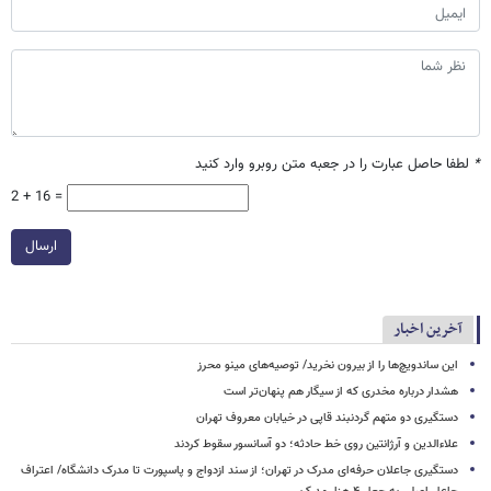
*
لطفا حاصل عبارت را در جعبه متن روبرو وارد کنید
2 + 16 =
ارسال
آخرین اخبار
این ساندویچ‌ها را از بیرون نخرید/ توصیه‌های مینو محرز
هشدار درباره مخدری که از سیگار هم پنهان‌تر است
دستگیری دو متهم گردنبند قاپی در خیابان معروف تهران
علاءالدین و آرژانتین روی خط حادثه؛ دو آسانسور سقوط کردند
دستگیری جاعلان حرفه‌ای مدرک در تهران؛ از سند ازدواج و پاسپورت تا مدرک دانشگاه/ اعتراف