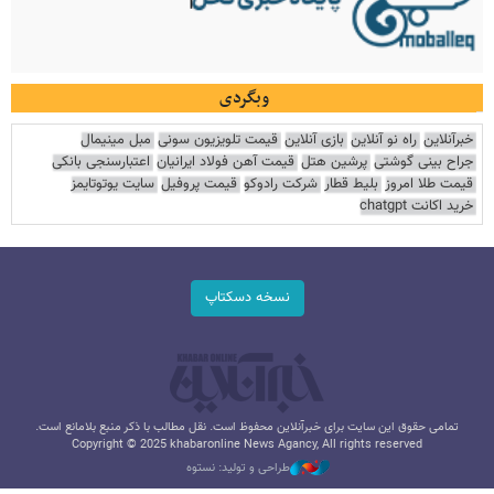
وبگردی
خبرآنلاین
راه نو آنلاین
بازی آنلاین
قیمت تلویزیون سونی
مبل مینیمال
جراح بینی گوشتی
پرشین هتل
قیمت آهن فولاد ایرانیان
اعتبارسنجی بانکی
قیمت طلا امروز
بلیط قطار
شرکت رادوکو
قیمت پروفیل
سایت یوتوتایمز
خرید اکانت chatgpt
نسخه دسکتاپ
تمامی حقوق این سایت برای خبرآنلاین محفوظ است. نقل مطالب با ذکر منبع بلامانع است.
Copyright © 2025 khabaronline News Agancy, All rights reserved
طراحی و تولید: نستوه