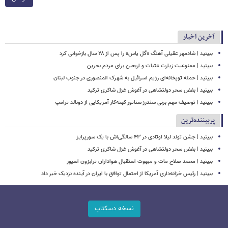
آخرین اخبار
ببینید | شادمهر عقیلی آهنگ «گل یاس» را پس از ۲۸ سال بازخوانی کرد
ببینید | ممنوعیت زیارت عتبات و اربعین برای مردم بحرین
ببینید | حمله توپخانه‌ای رژیم اسرائیل به شهرک المنصوری در جنوب لبنان
ببینید | بغض سحر دولتشاهی در آغوش غزل شاکری ترکید
ببینید | توصیف مهم برنی سندرز سناتور کهنه‌کار آمریکایی از دونالد ترامپ
پربیننده‌ترین
ببینید | جشن تولد لیلا اوتادی در ۴۳ سالگی‌اش با یک سورپرایز
ببینید | بغض سحر دولتشاهی در آغوش غزل شاکری ترکید
ببینید | محمد صلاح مات و مبهوت استقبال هواداران ترابزون اسپور
ببینید | رئیس خزانه‌داری آمریکا از احتمال توافق با ایران در آینده نزدیک خبر داد
نسخه دسکتاپ