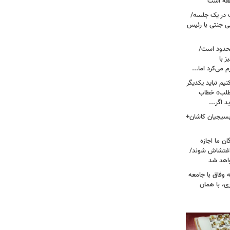
نطقه است
 در یک جلسه/
ی جنتی با رئیس
حدود است/
 با
می‌کرد اما...
یم نباید یکدیگر
‌طلب» خطاب
 اگر...
 بسیجیان کاشان+
ن ما اجازه
 اغتشاش شوند/
اهد شد
 وفاق با جامعه
، با همان