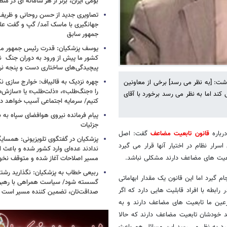
بومی ایران، برتر از هر سامانه ای در م
تصاویری جدید از حسن روحانی و ظریف
جهانگیری با ماسک آمد/ گپ و گفت عل
جمهور سابق
یوسف پزشکیان: قدرت رئیس‌ جمهور م
کشور ما پیش از ورود به دوران جنگ نیز
پیچیدگی‌های ساختاری دست و پنجه نرم 
چهره نزدیک به قالیباف: خوارج سازی نکن
شت: [به نظر می رسد] برخی از معاونین
را «جنگ‌طلب»، «ذلت‌طلب» یا «سازش
کند اما به نظر می رسد برخورد با آقای
کنیم/ سرمایه اجتماعی آسیب خواهد دید
پیام فرمانده نیروی هوافضای سپاه به
جزئیات
رباره
قانون تابعیت مضاعف
گفت: اصل
پزشکیان در گفتگوی تلویزیونی: همسایگا
ار نظام در اختیار آنها قرار می گیرد
ندادند عده‌ای وارد کشور شده و باعث
ابعیت های مضاعف دارند مشکلی نباشد.
مسیر اصلاحات آغاز شده و متوقف نخو
ربیعی خطاب به پزشکیان: نگذارید رشته
ام گیرد اما این قانون یک مقدار ابهاماتی
گسسته شود/ سیاست همراهی با رهبری
رابطه با افراد قابلیت هایی دارد که اگر
صداقت‌تان، تضمین کننده مسیر است
رعین ما تابعیت های مضاعف دارند و به
د خودشان تابعیت مضاعف دارند که حالا