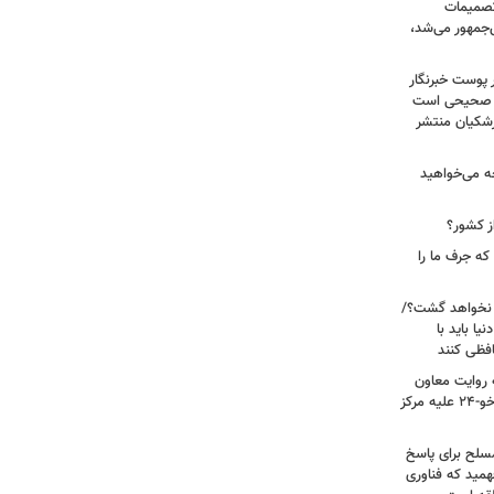
 تصمیمات
‌جمهور می‌شد،
 پوست خبرنگار
ر صحیحی است
پزشکیان منتشر
ه می‌خواهید
ز کشور؟
ه جرف ما را
 نخواهد گشت؟/
یا باید با
فظی کنند
ریت جنگ ۴۰ روزه به روایت معاون
نیروی هوایی ارتش/ مأموریت ویژه سوخو-۲۴ علیه مرکز
سلح برای پاسخ
همید که فناوری