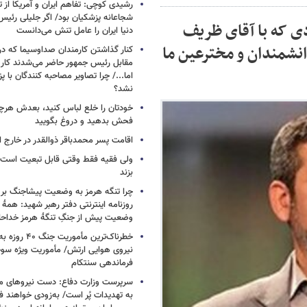
رشیدی کوچی: تفاهم ایران و آمریکا از
شجاعانه پزشکیان بود/ اگر جلیلی رئیس
دی که با آقای ظریف
دنیا ایران را عامل تنش می‌دانست
نشمندان و مخترعین ما
کنار گذاشتن کارمندان صداوسیما که در
مقابل رئیس جمهور حاضر می‌شدند کا
اما.../ چرا تصاویر مصاحبه کنندگان با 
نشد؟
خودتان را خلع لباس کنید، بعدش هرچ
فحش بدهید و دروغ بگویید
اقامت پسر محمدباقر ذوالقدر در خارج ا
ولی فقیه فقط وقتی قابل تبعیت است ک
بزند
چرا تنگه هرمز به وضعیت پیشاجنگ بر
روزنامه اینترنتی دفتر رهبر شهید: همۀ دن
وضعیت پیش از جنگِ تنگۀ هرمز خداحا
خطرناک‌ترین مأمو
فرماندهی سنتکام
سرپرست وزارت دفاع: دست نیروهای م
به تهدیدات پُر است/ به‌زودی خواهند ف