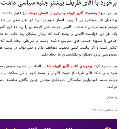
برخورد با آقای ظریف بیشتر جنبه سیاسی داشت تا
وی در مورد
وضعیت آقای ظریف و برخی از اعضای دولت
نیز اظهار داشت: [
پزشکیان اگر بخواهیم این قانون را اعمال کنیم در مورد آنها هم صدق می کند 
بیشتر جنبه سیاسی داشت تا قانونی. دولت حتی لایحه ای را برد که این قان
یک نفر می خواستند قانونی را وضع کنند که ایشان مشکل پیدا نکند. به نظر
جناحی یا تسویه حساب های سیاسی داشته باشیم و شرایطی ایجاد کنیم که ا
کشور است و اگر بناست کسی تابعیت مضاعف دارد و نمی تواند در پست ها
محدودیتی برای نخبگان و دانشمندان ما ایجاد نکند.
وی تصریح کرد:
برخوردی که با آقای ظریف شد
را البته من تسویه سیاسی نمی
نباید برای حذف آقای ظریف از دولت قانونی را وضع کنیم و کل مملکت را تحت
دولت نباشد امیدواریم نمایندگان نمایندگان مجلس چنین نگاهی نداشته باشن
نیافتد.
27215
کد مطلب
2037722