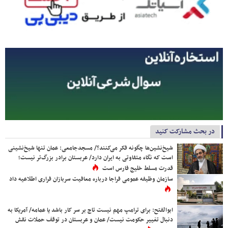
در بحث مشارکت کنید
شیخ‌نشین‌ها چگونه فکر می‌کنند؟/ مسجدجامعی: عمان تنها شیخ‌نشینی
است که نگاه متفاوتی به ایران دارد/ عربستان برادر بزرگ‌تر نیست؛
قدرت مسلط خلیج فارس است
سازمان وظیفه عمومی فراجا درباره معافیت سربازان فراری اطلاعیه داد
ابوالفتح: برای ترامپ مهم نیست تاج بر سر کار باشد یا عمامه/ آمریکا به
دنبال تغییر حکومت نیست/ عمان و عربستان در توقف حملات نقش