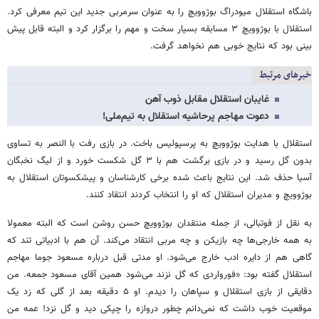
باشگاه استقلال میودراگ بوژوویچ را به عنوان سرمربی جدید این تیم معرفی کرد.
استقلال با بوژوویچ ۳ مسابقه بسیار سخت و مهم را برگزار کرد و البته قابل پیش
بینی بود که نتایج خوبی هم نخواهد گرفت.
خبرهای مرتبط
غایبان استقلال مقابل ذوب آهن
دعوت مهاجم پرحاشیه استقلال به تیم‌ملی!
استقلال با هدایت بوژوویچ به پرسپولیس باخت. در بازی رفت با النصر به تساوی
بدون گل رسید و در بازی برگشت هم با ۳ گل شکست خورد و از لیگ نخبگان
آسیا حذف شد. این نتایج باعث شده برخی کارشناسان و پیشکسوتان استقلال به
بوژوویچ و مدیران استقلال که او را انتخاب کردند انتقاد کنند.
به نقل از فوتبالی، از جمله منتقدان بوژوویچ حسن روشن است که البته معمولا
به همه خارجی‌ها چه بازیکن و چه مربی انتقاد می‌کند. آن هم با ادبیاتی تند که
گاهی هم از دایره ادب خارج می‌شود. او مدتی قبل درباره مسعود جوما مهاجم
استقلال گفته بود: «فورواردی که گل نزند می‌شود همین آقای مسعود جمعه. من
دقایقی از بازی استقلال و سپاهان را دیدم. او ۵ دقیقه بعد از گلی که زد یک
موقعیت خوب داشت که نمی‌دانم چطور دروازه را چپکی دید و گل نزد! عمه من