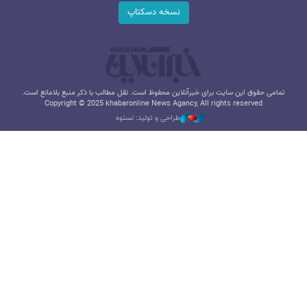
نسخه دسکتاپ
تمامی حقوق این سایت برای خبرآنلاین محفوظ است. نقل مطالب با ذکر منبع بلامانع است.
Copyright © 2025 khabaronline News Agancy, All rights reserved
طراحی و تولید: نستوه