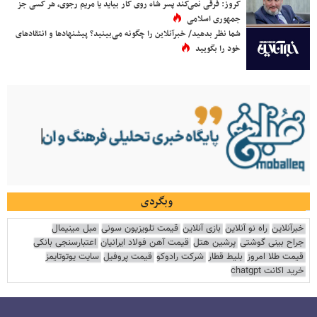
کروز: فرقی نمی‌کند پسر شاه روی کار بیاید یا مریم رجوی، هر کسی جز
جمهوری اسلامی
شما نظر بدهید/ خبرآنلاین را چگونه می‌بینید؟ پیشنهادها و انتقادهای
خود را بگویید
وبگردی
خبرآنلاین
راه نو آنلاین
بازی آنلاین
قیمت تلویزیون سونی
مبل مینیمال
جراح بینی گوشتی
پرشین هتل
قیمت آهن فولاد ایرانیان
اعتبارسنجی بانکی
قیمت طلا امروز
بلیط قطار
شرکت رادوکو
قیمت پروفیل
سایت یوتوتایمز
خرید اکانت chatgpt