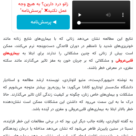
زانو درد دارین؟ به هیچ وجه
عمل نکنید❌ "پرسش‌نامه"
◀ پرسش‌نامه
نتایج این مطالعه‌ نشان می‌دهد زنانی که با بیماری‌های شایع زنانه مانند
خونریزی‌های شدید یا نامنظم در دوران قاعدگی‌ دست‌وپنجه نرم می‌کنند، ممکن
است بیش از زنانی که چنین مشکلاتی را ندارند برای ابتلا به
بیماری‌های
قلبی‌عروقی
و مشکلاتی که بر جریان خون به مغز تاثیر می‌گذارند مانند سکته
مغزی، در معرض خطر باشند.
به نوشته «نیویورک‌پست»، متیو لئوناردی، نویسنده ارشد مطالعه و استادیار
دانشگاه مک‌مستر اونتاریو کانادا می‌گوید: ما روزبه‌روز بیشتر متوجه می‌شویم که
مشکلات و بیمای‌های خاص زنان، چگونه بر کیفیت زندگی آنان تاثیر می‌گذارند. حالا
درک ما به این سمت می‌رود که داشتن این مشکلات ممکن است نشان‌دهنده
خطر بالاتر ابتلا به بیماری‌های قلبی‌عروقی و مغزی در آینده باشد.
به گفته لئوناردی، یافته جالب دیگر این بود که در برخی مطالعات این خطر فزاینده،
نسبتا در سنین پایین‌تر ظاهر می‌شود که نشان می‌دهد مداخله یا درمان زودهنگام