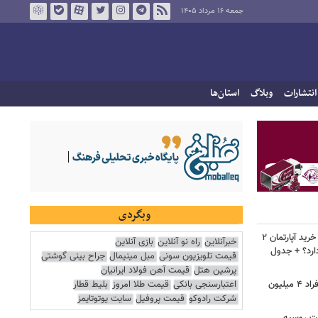
جمعه ۱۶ مرداد ۱۴۰۵
انتشارات
وبلاگ
استان‌ها
وبگردی
لیست قیمت خرید مسکن در نازی‌آباد/ خرید آپارتمان ۲
خبرآنلاین
راه نو آنلاین
بازی آنلاین
دارد؟ + جدول
قیمت تلویزیون سونی
مبل مینیمال
جراح بینی گوشتی
پرشین هتل
قیمت آهن فولاد ایرانیان
اعتبارسنجی بانکی
قیمت طلا امروز
بلیط قطار
سرپرستان خانوار بخوانند/ حساب این افراد ۴ میلیون
شرکت رادوکو
قیمت پروفیل
سایت یوتوتایمز