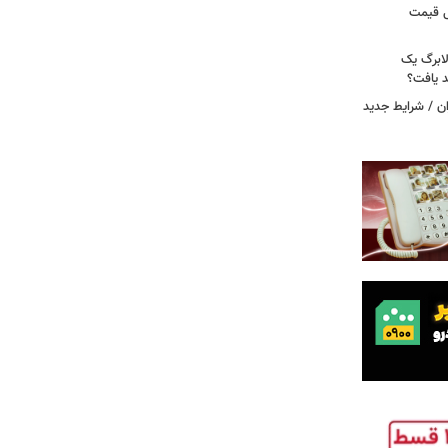
دول قیمت
لابرگ یک
د یافت؟
ان / شرایط جدید