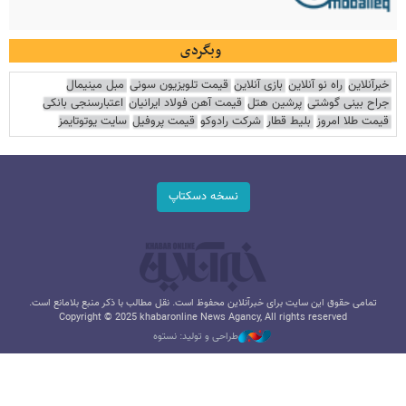
وبگردی
خبرآنلاین
راه نو آنلاین
بازی آنلاین
قیمت تلویزیون سونی
مبل مینیمال
جراح بینی گوشتی
پرشین هتل
قیمت آهن فولاد ایرانیان
اعتبارسنجی بانکی
قیمت طلا امروز
بلیط قطار
شرکت رادوکو
قیمت پروفیل
سایت یوتوتایمز
نسخه دسکتاپ
تمامی حقوق این سایت برای خبرآنلاین محفوظ است. نقل مطالب با ذکر منبع بلامانع است.
Copyright © 2025 khabaronline News Agancy, All rights reserved
طراحی و تولید: نستوه