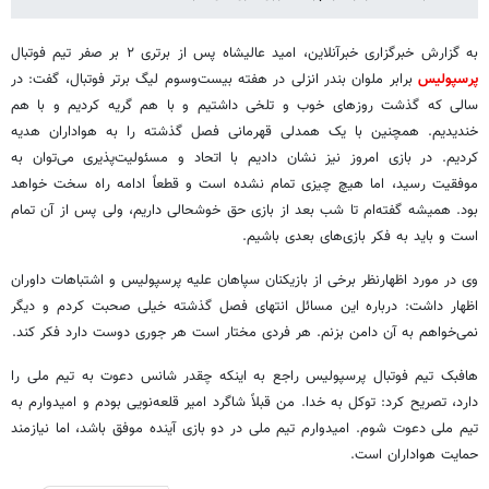
به گزارش خبرگزاری خبرآنلاین، امید عالیشاه پس از برتری ۲ بر صفر تیم فوتبال
پرسپولیس
برابر ملوان بندر انزلی در هفته بیست‌وسوم لیگ برتر فوتبال، گفت: در
سالی که گذشت روزهای خوب و تلخی داشتیم و با هم گریه کردیم و با هم
خندیدیم. همچنین با یک همدلی قهرمانی فصل گذشته را به هواداران هدیه
کردیم. در بازی امروز نیز نشان دادیم با اتحاد و مسئولیت‌پذیری می‌توان به
موفقیت رسید، اما هیچ چیزی تمام نشده است و قطعاً ادامه راه سخت خواهد
بود. همیشه گفته‌ام تا شب بعد از بازی حق خوشحالی داریم، ولی پس از آن تمام
است و باید به فکر بازی‌های بعدی باشیم.
وی در مورد اظهارنظر برخی از بازیکنان سپاهان علیه پرسپولیس و اشتباهات داوران
اظهار داشت: درباره این مسائل انتهای فصل گذشته خیلی صحبت کردم و دیگر
نمی‌خواهم به آن دامن بزنم. هر فردی مختار است هر جوری دوست دارد فکر کند.
هافبک تیم فوتبال پرسپولیس راجع به اینکه چقدر شانس دعوت به تیم ملی را
دارد، تصریح کرد: توکل به خدا. من قبلاً شاگرد امیر قلعه‌نویی بودم و امیدوارم به
تیم ملی دعوت شوم. امیدوارم تیم ملی در دو بازی آینده موفق باشد، اما نیازمند
حمایت هواداران است.