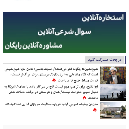
در بحث مشارکت کنید
شیخ‌نشین‌ها چگونه فکر می‌کنند؟/ مسجدجامعی: عمان تنها شیخ‌نشینی
است که نگاه متفاوتی به ایران دارد/ عربستان برادر بزرگ‌تر نیست؛
قدرت مسلط خلیج فارس است
ابوالفتح: برای ترامپ مهم نیست تاج بر سر کار باشد یا عمامه/ آمریکا به
دنبال تغییر حکومت نیست/ عمان و عربستان در توقف حملات نقش
داشتند
سازمان وظیفه عمومی فراجا درباره معافیت سربازان فراری اطلاعیه داد