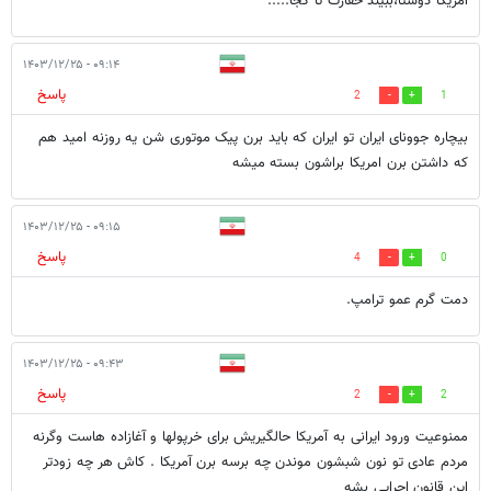
آمریکا دوستا،ببیند حقارت تا کجا.....
۰۹:۱۴ - ۱۴۰۳/۱۲/۲۵
پاسخ
2
1
بیچاره جوونای ایران تو ایران که باید برن پیک موتوری شن یه روزنه امید هم
که داشتن برن امریکا براشون بسته میشه
۰۹:۱۵ - ۱۴۰۳/۱۲/۲۵
پاسخ
4
0
دمت گرم عمو ترامپ.
۰۹:۴۳ - ۱۴۰۳/۱۲/۲۵
پاسخ
2
2
ممنوعیت ورود ایرانی به آمریکا حالگیریش برای خرپولها و آغازاده هاست وگرنه
مردم عادی تو نون شبشون موندن چه برسه برن آمریکا . کاش هر چه زودتر
این قانون اجرایی بشه