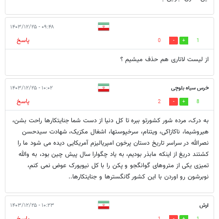
۰۹:۴۸ - ۱۴۰۳/۱۲/۲۵
پاسخ
0
1
از لیست لاتاری هم حذف میشیم ؟
خرس سیاه بلوچی
۱۰:۰۲ - ۱۴۰۳/۱۲/۲۵
پاسخ
2
8
به درک، مرده شور کشورتو ببره تا کل دنیا از دست شما جنایتکارها راحت بشن،
هیروشیما، ناکازاکی، ویتنام، سرخپوستها، اشغال مکزیک، شهادت سیدحسن
نصرالله در سراسر تاریخ دستان پرخون امپریالیزم آمریکایی دیده می شود ما را
کشتند دریغ از اینکه مابذر بودیم، به یاد چگوارا سال پیش چین بود، به والله
تمیزی یکی از متروهای گوانگجو و پکن را با کل نیویورک عوض نمی کنم،
نوبرشون رو اوردن با این کشور گانگسترها و جنایتکارها..
ارش
۱۰:۲۳ - ۱۴۰۳/۱۲/۲۵
پاسخ