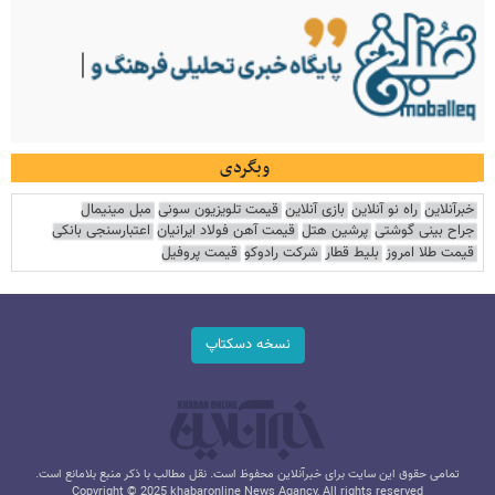
وبگردی
خبرآنلاین
راه نو آنلاین
بازی آنلاین
قیمت تلویزیون سونی
مبل مینیمال
جراح بینی گوشتی
پرشین هتل
قیمت آهن فولاد ایرانیان
اعتبارسنجی بانکی
قیمت طلا امروز
بلیط قطار
شرکت رادوکو
قیمت پروفیل
نسخه دسکتاپ
تمامی حقوق این سایت برای خبرآنلاین محفوظ است. نقل مطالب با ذکر منبع بلامانع است.
Copyright © 2025 khabaronline News Agancy, All rights reserved