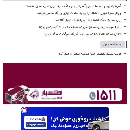
آسوشیتدپرس: صدها نظامی آمریکایی در جنگ علیه ایران ضربه مغزی شده‌اند
چراغ سبز «شورای صلح» ترامپ به ساخت اولین پایگاه نظامی در غزه
برنی سندرز: جنگ علیه ایران بر پایه یک دروغ آغاز شد
بیانیه مهم نیروهای مسلح یمن درباره «یک عملیات گسترده و ویژه»
ادعای شبکه «الحدث» درباره ایجاد گذرگاه موقت در تنگه هرمز
پربیننده‌ترین
کویت دستور تعطیلی تنها مدرسه ایرانی را صادر کرد