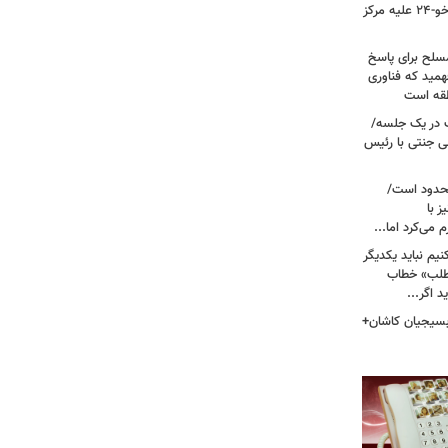
نیروی هوایی ارتش/ مأموریت ویژه سوخو-۲۴ علیه مرکز
سلح برای پاسخ
همید که فناوری
نطقه است
 در یک جلسه/
ی جنتی با رئیس
حدود است/
 با
می‌کرد اما...
یم نباید یکدیگر
‌طلب» خطاب
 اگر...
 بسیجیان کاشان+