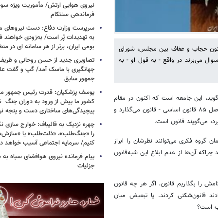
فرماندهی سنتکام
سرپرست وزارت دفاع: دست نیروهای م
به تهدیدات پُر است/ به‌زودی خواهند ف
بومی ایران، برتر از هر سامانه ای در م
 قانون حجاب و عفاف بین مجلس، شورای
تصاویری جدید از حسن روحانی و ظریف
ال می‌برند در واقع - به قول او - به
جهانگیری با ماسک آمد/ گپ و گفت عل
جمهور سابق
یوسف پزشکیان: قدرت رئیس‌ جمهور م
گوید، این جامعه است که اکنون در مقام
کشور ما پیش از ورود به دوران جنگ نیز
پرسش قرار دارد. اقلیتی محض آن‌طور که می‌خواهد در پستو - با استفاده از اصل ۸۵ قانون اساسی - قانون می‌گذارد و
پیچیدگی‌های ساختاری دست و پنجه نرم 
رد، می‌گویند قانون است.
چهره نزدیک به قالیباف: خوارج سازی نکن
را «جنگ‌طلب»، «ذلت‌طلب» یا «سازش
ن گروه فکری می‌توانند نظرشان را ابراز
کنیم/ سرمایه اجتماعی آسیب خواهد دید
راکه آن‌ها از عدم ابلاغ این شبه‌قانون
پیام فرمانده نیروی هوافضای سپاه به
جزئیات
ش را بگذاریم قانون. اگر هر چه قانون
د قانون‌شکنی کردند. یا تبعیض میان
وب است؟