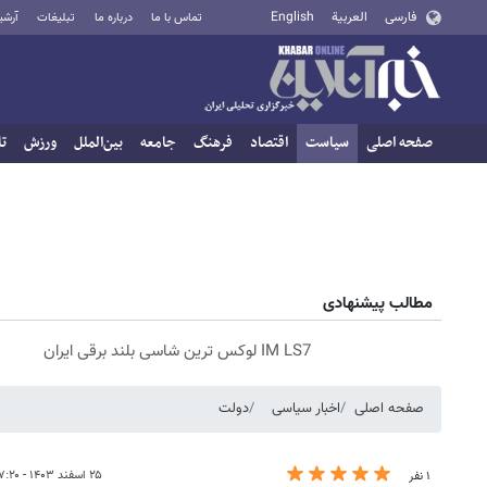
فارسی
العربية
English
تماس با ما
درباره ما
تبلیغات
آرشی
صفحه اصلی
سیاست
اقتصاد
فرهنگ
جامعه
بین‌الملل
ورزش
تا
مطالب پیشنهادی
IM LS7 لوکس ترین شاسی بلند برقی ایران
صفحه اصلی
اخبار سیاسی
دولت
۲۵ اسفند ۱۴۰۳ - ۰۷:۲۰
۱ نفر