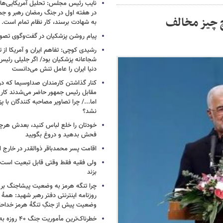
نایب رئیس مجلس: تحلیل آمریکایی‌ها ا
در هفته اول در جنگ رمضان رهبر و جم
چ چیز مخالف
به شهادت برسند، کار نظام تمام است.
پیام روشن پزشکیان در گفت‌وگوی تص
رشیدی کوچی: تفاهم ایران و آمریکا از
شجاعانه پزشکیان بود/ اگر جلیلی رئیس
دنیا ایران را عامل تنش می‌دانست
کنار گذاشتن کارمندان صداوسیما که در
مقابل رئیس جمهور حاضر می‌شدند کا
اما.../ چرا تصاویر مصاحبه کنندگان با 
نشد؟
خودتان را خلع لباس کنید، بعدش هرچ
فحش بدهید و دروغ بگویید
اقامت پسر محمدباقر ذوالقدر در خارج ا
ولی فقیه فقط وقتی قابل تبعیت است ک
بزند
چرا تنگه هرمز به وضعیت پیشاجنگ بر
روزنامه اینترنتی دفتر رهبر شهید: همۀ دن
وضعیت پیش از جنگِ تنگۀ هرمز خداحا
خطرناک‌ترین مأمو