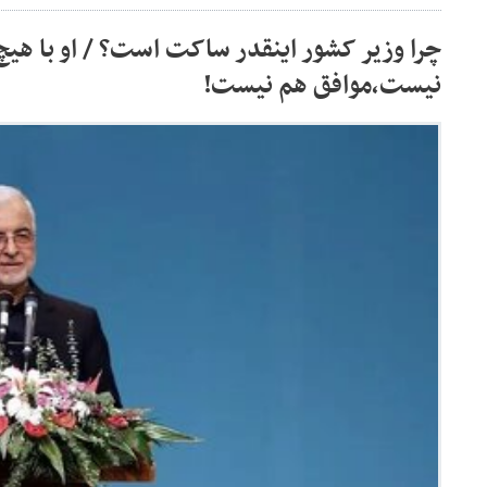
چرا وزیر کشور اینقدر ساکت است؟ / او با هی
نیست،موافق هم نیست!