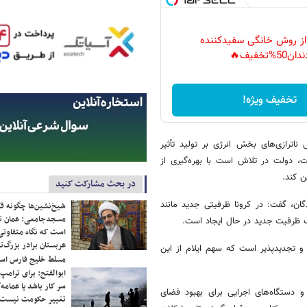
 از روش خانگی سفیدکننده
دان50%تخفیف🔥
تخفیف ویژه!
اترازی‌های بخش انرژی بر تولید تأثیر
ت، دولت در تلاش است با بهره‌گیری از
ن کند.
در بحث مشارکت کنید
ان، گفت: در کرونا ظرفیتی جدید مانند
شیخ‌نشین‌ها چگونه فک
مسجدجامعی: عمان تن
یک ظرفیت جدید در حال ایجاد است.
است که نگاه متفاوتی 
عربستان برادر بزرگ‌
ار مگاوات انرژی‌ خورشیدی و تجدیدپذیر است که سهم ایلام از این
مسلط خلیج فارس ا
ابوالفتح: برای ترامپ
سر کار باشد یا عمامه/
دستگاه‌های اجرایی برای بهبود فضای
تغییر حکومت نیست/ 