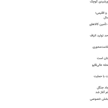
 خورشیدی کوچک
و اقلیمی؛
 تأمین کالاهای
د تولید الیاف
سلامت‌محوری
تان است
ه عالی‌قاپو
 با حمایت
جاد جنگل
 آغاز شد
ر بخش خصوصی