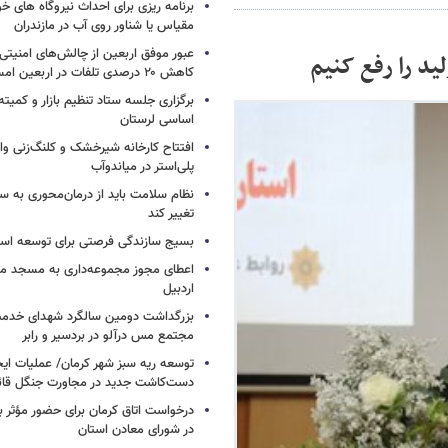
برنامه ریزی برای احداث نیروگاه های
مقیاس یا شناور روی آب در مازندران
عبور موفق اربعین از چالش‌های امنیتی 
ید را رفع کنیم
کاهش ۲۰ درصدی تلفات در اربعین امسال
برگزاری جلسه ستاد تنظیم بازار و کمیته
اساسی لرستان
افتتاح کارخانه شیرخشک و کلنگ‌زنی واح
پلی‌استر در میاندوآب
نظام سلامت باید از درمان‌محوری به 
تغییر کند
بسیج سازندگی فرصتی برای توسعه اس
اعطای مجوز مجموعه‌داری به مسجد محل
اردبیل
بزرگداشت دومین سالگرد شهدای خدمت
مجتمع مس درآلو در بردسیر و رابر
توسعه ریه سبز شهر کرمان/ عملیات ای
دست‌کاشت جدید در مجاورت جنگل قائم
درخواست اتاق کرمان برای حضور مؤث
در شورای معادن استان