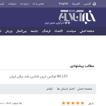
فارسی
العربية
English
تماس با ما
درباره ما
تبلیغات
آرشی
صفحه اصلی
سیاست
اقتصاد
فرهنگ
جامعه
بین‌الملل
ورزش
تا
مطالب پیشنهادی
IM LS7 لوکس ترین شاسی بلند برقی ایران
صفحه اصلی
اخبار استان ها
ایلام
۲۵ اسفند ۱۴۰۳ - ۱۰:۱۱
۷ نفر