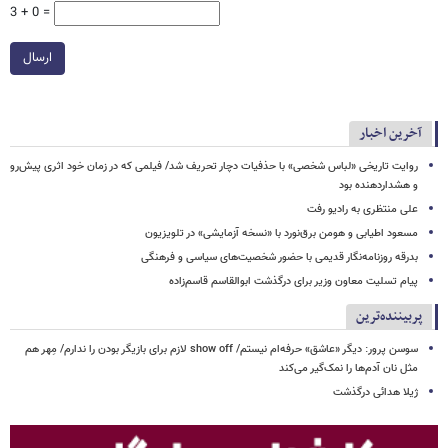
3 + 0 =
ارسال
آخرین اخبار
روایت تاریخی «لباس شخصی» با حذفیات دچار تحریف شد/ فیلمی که در زمان خود اثری پیش‌رو
و هشداردهنده بود
علی منتظری به رادیو رفت
مسعود اطیابی و هومن برق‌نورد با «نسخه آزمایشی» در تلویزیون
بدرقه روزنامه‌نگار قدیمی با حضور شخصیت‌های سیاسی و فرهنگی
پیام تسلیت معاون وزیر برای درگذشت ابوالقاسم قاسم‌زاده
پربیننده‌ترین
سوسن پرور: دیگر «عاشق» حرفه‌ام نیستم/ show off لازم برای بازیگر بودن را ندارم/ مِهر هم
مثل نان آدم‌ها را نمک‌گیر می‌کند
ژیلا هدائی درگذشت