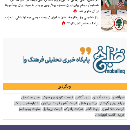
هستیم/ برجام برای ایران معجزه بود/ چون برجام به سود ایران بود آمریکا
از آن خارج شد
راز دشمنی وزیرخارجه لبنان با ایران / یوسف رجی چه ارتباطی با حزب
نزدیک به اسرائیل دارد؟
وبگردی
خبرآنلاین
راه نو آنلاین
بازی آنلاین
قیمت تلویزیون سونی
مبل مینیمال
جراح بینی گوشتی
پرشین هتل
قیمت آهن فولاد ایرانیان
اعتبارسنجی بانکی
قیمت طلا امروز
بلیط قطار
شرکت رادوکو
قیمت پروفیل
سایت یوتوتایمز
خرید اکانت chatgpt