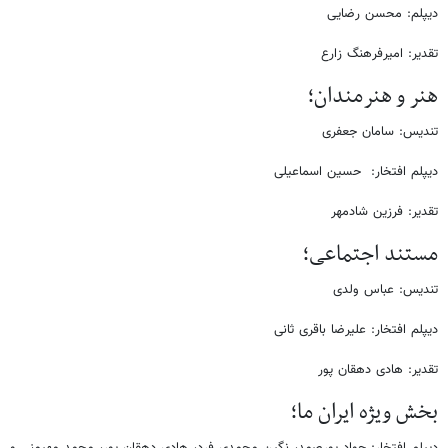
دیپلم: محسن رضایی
تقدیر: امیرفرهنگ زارع
هنر و هنرمندان؛
تندیس: سامان جعفری
دیپلم افتخار: حسین اسماعیلی
تقدیر: فرزین شادمهر
مستند اجتماعی؛
تندیس: عباس ولدی
دیپلم افتخار: علیرضا باقری ثانی
تقدیر: هادی دهقان پور
بخش ویژه ایران ما؛
دیپلم افتخار: جواد پورصمد، نگین محمدی فرد، هادی دهقان پور، محمد مهیمنی و