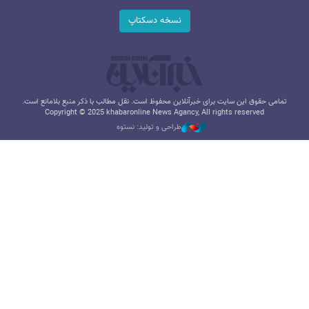
نسخه دسکتاپ
تمامی حقوق این سایت برای خبرآنلاین محفوظ است. نقل مطالب با ذکر منبع بلامانع است.
Copyright © 2025 khabaronline News Agancy, All rights reserved
طراحی و تولید: نستوه