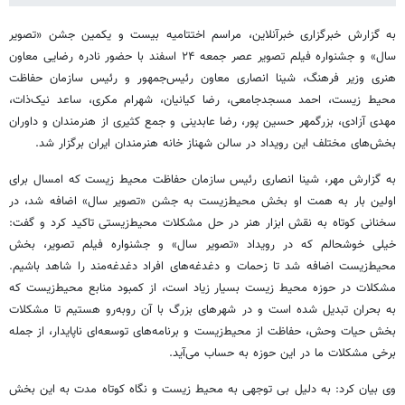
به گزارش خبرگزاری خبرآنلاین، مراسم اختتامیه بیست و یکمین جشن «تصویر
سال» و جشنواره فیلم تصویر عصر جمعه ۲۴ اسفند با حضور نادره رضایی معاون
هنری وزیر فرهنگ، شینا انصاری معاون رئیس‌جمهور و رئیس سازمان حفاظت
محیط زیست، احمد مسجدجامعی، رضا کیانیان، شهرام مکری، ساعد نیک‌ذات،
مهدی آزادی، بزرگمهر حسین پور، رضا عابدینی و جمع کثیری از هنرمندان و داوران
بخش‌های مختلف این رویداد در سالن شهناز خانه هنرمندان ایران برگزار شد.
به گزارش مهر، شینا انصاری رئیس سازمان حفاظت محیط زیست که امسال برای
اولین بار به همت او بخش محیط‌زیست به جشن «تصویر سال» اضافه شد، در
سخنانی کوتاه به نقش ابزار هنر در حل مشکلات محیط‌زیستی تاکید کرد و گفت:
خیلی خوشحالم که در رویداد «تصویر سال» و جشنواره فیلم تصویر، بخش
محیط‌زیست اضافه شد تا زحمات و دغدغه‌های افراد دغدغه‌مند را شاهد باشیم.
مشکلات در حوزه محیط زیست بسیار زیاد است، از کمبود منابع محیط‌زیست که
به بحران تبدیل شده است و در شهرهای بزرگ با آن روبه‌رو هستیم تا مشکلات
بخش حیات وحش، حفاظت از محیط‌زیست و برنامه‌های توسعه‌ای ناپایدار، از جمله
برخی مشکلات ما در این حوزه به حساب می‌آید.
وی بیان کرد: به دلیل بی توجهی به محیط زیست و نگاه کوتاه مدت به این بخش