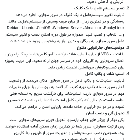
افزایش یا کاهش دهید.
تغییر سیستم عامل با یک کلیک
قابلیت تغییر سیستم‌عامل با یک کلیک در سرور مجازی، اجازه می‌دهد
به‌سادگی و در کمترین زمان، از میان طیف وسیعی از سیستم‌عامل‌ها مانند
Debian، Ubuntu ،CentOS ،Windows Server ،Almalinux ،RockyLinux
و... انتخاب و نصب کنید. همواره در طول دوره امکان نصب و تغییر سیستم
عامل سرور مجازی به رایگان و بدون نیاز به پشتیبانی وجود خواهد داشت.
موقعیت‌های جغرافیایی متنوع
با انتخاب VPS از ایران، آلمان، هلند، ترکیه یا آمریکا می‌توانید پینگ پایین‌تر و
اتصال سریع‌تری به کاربران خود در سراسر جهان ارائه دهید. این مزیت به‌ویژه
برای کسب‌وکارهای بین‌المللی اهمیت زیادی دارد.
اسنپ شات و بکاپ کامل
قابلیت اسنپ‌شات و بکاپ کامل در سرور مجازی امکان می‌دهد از وضعیت
فعلی سرور نسخه بکاپ تهیه کنید. اگر قصد به روزرسانی یا اجرای تغییرات
مهم در سرور مجازی دارید، اسنپ‌شات برای بازگشت سریع به نسخه قبلی
مناسب است، در حالی که بکاپ کامل امنیت داده‌ها را در بلندمدت تضمین
نموده و در مواقع خرابی یا حذف داده‌ها بازیابی آسان را فراهم می‌کند.
تحویل آنی و نصب آسان
یکی دیگر از ویژگی‌های جذاب پارسدِو، تحویل فوری سرورهای مجازی است.
پس از ثبت سفارش، سرور شما در کمترین زمان ممکن آماده استفاده خواهد
بود. همچنین نصب سیستم‌عامل و مدیریت سرور از طریق رابط کاربری
فارسی، به سادگی قابل انجام خواهد بود.