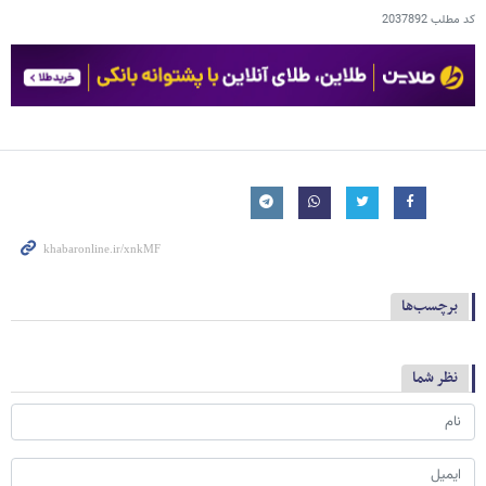
کد مطلب
2037892
برچسب‌ها
نظر شما