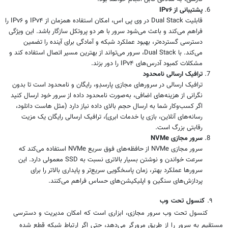
پشتیبانی از
IPv۶
قابلیت Dual Stack در وی پی اس، امکان استفاده همزمان از IPv۴ و IPv۶ را
فراهم می‌کند و باعث می‌شود سرور با هر دو پروتکل سازگار باشد. این ویژگی
دسترسی گسترده‌تر، بهبود عملکرد شبکه و آمادگی برای آینده را تضمین
می‌کند. با Dual Stack، سرور می‌تواند از بهترین مسیر اتصال استفاده کند و
مشکلات کمبود آدرس‌های IPv۴ را دور بزند.
ترافیک ارسالی نامحدود
ترافیک ارسالی در سرورهای مجازی پارسدِو، رایگان و نامحدود است تا بدون
نگرانی از هزینه‌های اضافی، به‌صورت نامحدود داده از سرور خود ارسال کنید
اگر کسب‌وکار شما به ارسال حجم بالای داده نیاز دارد (مثل هاست دانلود،
رسانه‌های آنلاین، بازی یا خدمات ابری)، ترافیک ارسالی رایگان یک مزیت
رقابتی بزرگ است.
سرور مجازی
NVMe
سرور مجازی NVMe از حافظه‌های فوق سریع NVMe استفاده می‌کند که
سرعت خواندن و نوشتن بسیار بالاتری نسبت به SSD معمولی دارد. این
سرورها عملکرد بهتر، زمان پاسخگویی سریع‌تر و پایداری بالاتر را برای
پردازش‌های سنگین و اپلیکیشن‌های حساس فراهم می‌کنند.
۹.
کنسول تحت وب
کنسول تحت وب سرور مجازی، ابزاری است که امکان مدیریت و دسترسی
مستقیم به سرور را از طریق مرورگر می‌دهد، حتی اگر ارتباط شبکه قطع شده