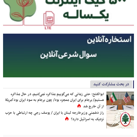
در بحث مشارکت کنید
ابوالفتح: حتی زمانی که می‌گوییم مذاکره نمی‌کنیم، در حال مذاکره
هستیم/ برجام برای ایران معجزه بود/ چون برجام به سود ایران بود آمریکا
از آن خارج شد
راز دشمنی وزیرخارجه لبنان با ایران / یوسف رجی چه ارتباطی با حزب
نزدیک به اسرائیل دارد؟