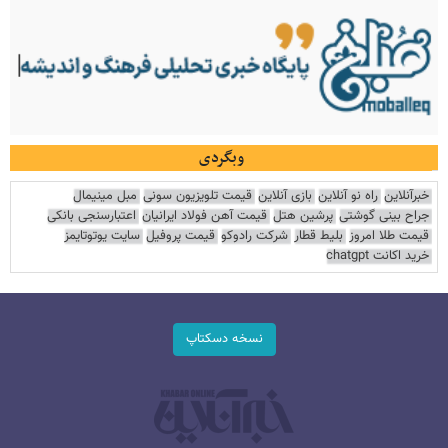
وبگردی
خبرآنلاین
راه نو آنلاین
بازی آنلاین
قیمت تلویزیون سونی
مبل مینیمال
جراح بینی گوشتی
پرشین هتل
قیمت آهن فولاد ایرانیان
اعتبارسنجی بانکی
قیمت طلا امروز
بلیط قطار
شرکت رادوکو
قیمت پروفیل
سایت یوتوتایمز
خرید اکانت chatgpt
نسخه دسکتاپ