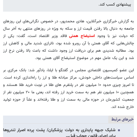
پیشنهادی کسب کند.
به گزارش خبرگزاری خبرآنلاین، هادی محمدپور، در خصوص نگرانی‌های این روزهای
جامعه به دنبال بالا رفتن قیمت ارز و سکه به ویژه در روزهای منتهی به آخر سال
که دولت نیز با وجود
استیضاح همتی
فاقد وزیر اقتصاد است، گفت: یکی از
چالش‌هایی که آقای همتی با آن روبرو شده بود، ناترازی شدید مالی و کاهش ارز
بود. مطالبه شدیدی هم برای دریافت ارز وجود داشت که باعث بالا رفتن نرخ ارز
شد و این یک عامل مهم در موضوع استیضاح آقای همتی بود.
این عضو کمیسیون اقتصادی مجلس در گفتگو با ایلنا، یادآور شد: بانک مرکزی بر
اساس سیاست‌های داخلی خودش، مرکز مبادله طلا و ارز را راه‌اندازی کرده است.
تا امروز چیزی حدود ۱۰ میلیون نفر در پلتفرم های طلا در نوبت خرید طلا هستند و
همچنین ۱۰ میلیون نفر هم به سمت خرید ارز رفته اند، یعنی ما ۲۰ میلیون نفر از
جمعیت کشورمان در حوزه مالی به سمت ارز و طلا رفته‌اند و علناً از حوزه تولید
خارج شده‌ اند.
خبرهای مرتبط
شلیک جبهه پایداری به دولت پزشکیان/ پشت پرده اصرار تندروها
برای اجرای قانون حجاب قبل…